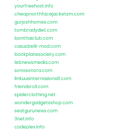
yourfreehost.info
cheapnorthfacejacketsm.com
gurjoshhomes.com
tombradydiet.com
bonthaiclub.com
casusbelli-mod.com
bookplatesociety.com
lebnewsmedia.com
sonosonora.com
linkuusinternasional1.com
friendsroll.com
spiderclothing.net
wondergadgetsshop.com
seatgurunews.com
3net.info
codeplex.info