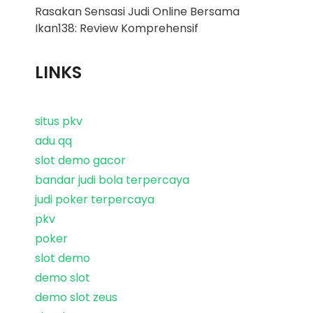
Rasakan Sensasi Judi Online Bersama
Ikan138: Review Komprehensif
LINKS
situs pkv
adu qq
slot demo gacor
bandar judi bola terpercaya
judi poker terpercaya
pkv
poker
slot demo
demo slot
demo slot zeus