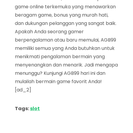
game online terkemuka yang menawarkan
beragam game, bonus yang murah hati,
dan dukungan pelanggan yang sangat baik.
Apakah Anda seorang gamer
berpengalaman atau baru memulai, AGB99
memiliki semua yang Anda butuhkan untuk
menikmati pengalaman bermain yang
menyenangkan dan menarik. Jadi mengapa
menunggu? Kunjungi AGB99 hari ini dan
mulailah bermain game favorit Anda!
[ad_2]
Tags:
slot