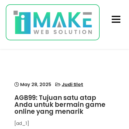
Skip
to
content
Slot Demo Gratis
Nikmati demo gratis Pragmatic
Pragmatic Play
Play X500 dan X1000 malam ini!
Coba slot gacor tanpa risiko dan
X500 dan X1000
rasakan pengalaman bermain
untuk Slot Gacor
yang seru.
Malam Ini
May 28, 2025
Judi Slot
AGB99: Tujuan satu atap
Anda untuk bermain game
online yang menarik
[ad_1]