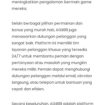
meningkatkan pengalaman bermain game
mereka.
Selain berbagai pilihan permainan dan
bonus yang murah hati, AGB99 juga
menawarkan dukungan pelanggan yang
sangat baik. Platform ini memiliki tim
layanan pelanggan khusus yang tersedia
24/7 untuk membantu pemain dengan
pertanyaan atau masalah yang mungkin
mereka miliki. Pemain dapat menghubungi
dukungan pelanggan melalui email, obrolan
langsung, atau telepon untuk bantuan yang
cepat dan efisien.
Secara keseluruhan, AGB99 adalah platform