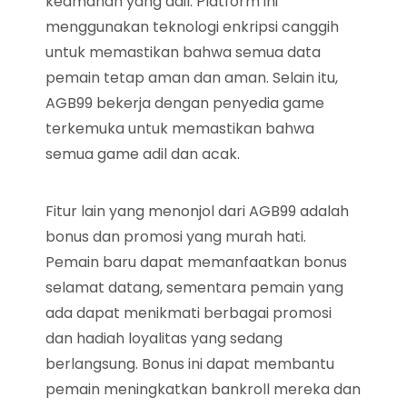
keamanan yang adil. Platform ini
menggunakan teknologi enkripsi canggih
untuk memastikan bahwa semua data
pemain tetap aman dan aman. Selain itu,
AGB99 bekerja dengan penyedia game
terkemuka untuk memastikan bahwa
semua game adil dan acak.
Fitur lain yang menonjol dari AGB99 adalah
bonus dan promosi yang murah hati.
Pemain baru dapat memanfaatkan bonus
selamat datang, sementara pemain yang
ada dapat menikmati berbagai promosi
dan hadiah loyalitas yang sedang
berlangsung. Bonus ini dapat membantu
pemain meningkatkan bankroll mereka dan