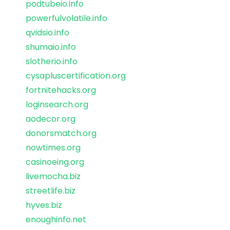
podtubeio.info
powerfulvolatile.info
qvidsio.info
shumaio.info
slotherio.info
cysapluscertification.org
fortnitehacks.org
loginsearch.org
aodecor.org
donorsmatch.org
nowtimes.org
casinoeing.org
livemocha.biz
streetlife.biz
hyves.biz
enoughinfo.net