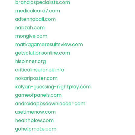
brandiospecialists.com
medicalcare7.com
adtennaball.com
nabzah.com
mongive.com
matkagameresultsview.com
getsolutionsonline.com
hispinner.org
criticalinsurance.info
nokariposter.com
kalyan-guessing-nightplay.com
gameofpanels.com
androidappsdownloader.com
usetimenow.com
healthblow.com
gohelpmate.com