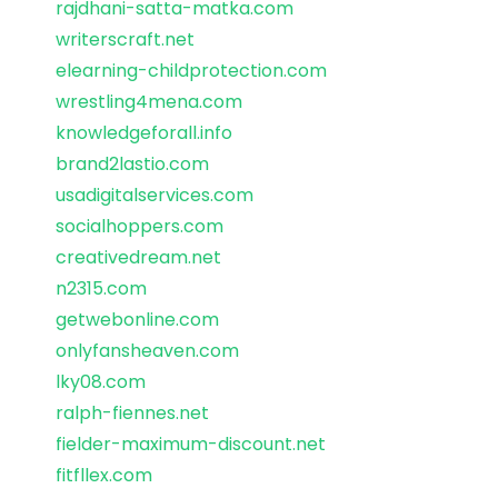
rajdhani-satta-matka.com
writerscraft.net
elearning-childprotection.com
wrestling4mena.com
knowledgeforall.info
brand2lastio.com
usadigitalservices.com
socialhoppers.com
creativedream.net
n2315.com
getwebonline.com
onlyfansheaven.com
lky08.com
ralph-fiennes.net
fielder-maximum-discount.net
fitfllex.com