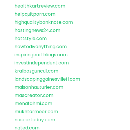
healthkartreview.com
helpquitporn.com
highqualitybanknote.com
hostingnews24.com
hottstyle.com
howtodiyanything.com
inspiringearthlings.com
investindependent.com
kralbozguncu1.com
landscapinggainesvillefl.com
maisonhauturier.com
mascreator.com
menafahmi.com
mukhtarmeer.com
nascartoday.com
nqted.com