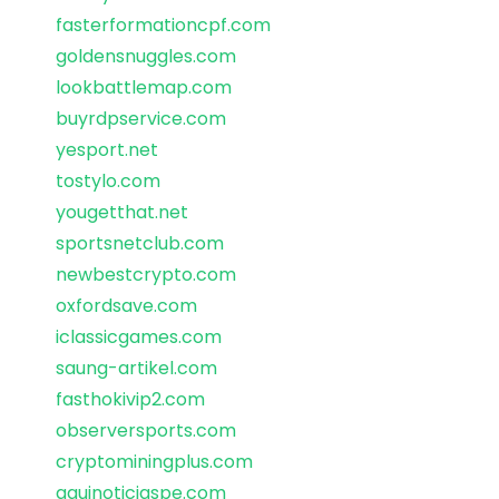
fasterformationcpf.com
goldensnuggles.com
lookbattlemap.com
buyrdpservice.com
yesport.net
tostylo.com
yougetthat.net
sportsnetclub.com
newbestcrypto.com
oxfordsave.com
iclassicgames.com
saung-artikel.com
fasthokivip2.com
observersports.com
cryptominingplus.com
aquinoticiaspe.com