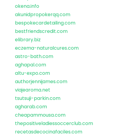
okena.info
akunidpropokerqq.com
bespokecardetailing.com
bestfriendscredit.com
elibrary.biz
eczema-naturalcures.com
astro-bath.com
aghapal.com
altu-expo.com
authorjennijames.com
viajearoma.net
tsutsuji-parkin.com
agharab.com
cheapammousa.com
thepositiveladiessoccerclub.com
recetasdecocinafaciles.com