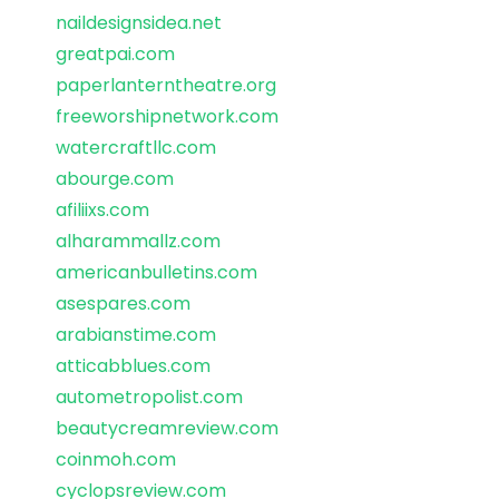
naildesignsidea.net
greatpai.com
paperlanterntheatre.org
freeworshipnetwork.com
watercraftllc.com
abourge.com
afiliixs.com
alharammallz.com
americanbulletins.com
asespares.com
arabianstime.com
atticabblues.com
autometropolist.com
beautycreamreview.com
coinmoh.com
cyclopsreview.com