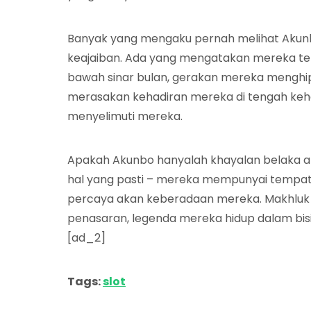
Banyak yang mengaku pernah melihat Akunbo
keajaiban. Ada yang mengatakan mereka te
bawah sinar bulan, gerakan mereka mengh
merasakan kehadiran mereka di tengah keh
menyelimuti mereka.
Apakah Akunbo hanyalah khayalan belaka a
hal yang pasti – mereka mempunyai tempat k
percaya akan keberadaan mereka. Makhluk 
penasaran, legenda mereka hidup dalam bis
[ad_2]
Tags:
slot