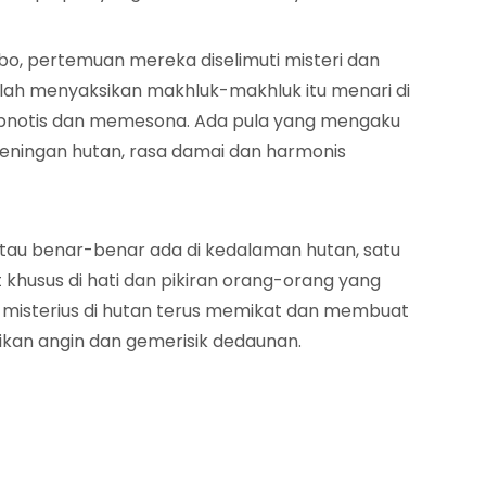
, pertemuan mereka diselimuti misteri dan
lah menyaksikan makhluk-makhluk itu menari di
ipnotis dan memesona. Ada pula yang mengaku
eningan hutan, rasa damai dan harmonis
tau benar-benar ada di kedalaman hutan, satu
husus di hati dan pikiran orang-orang yang
misterius di hutan terus memikat dan membuat
ikan angin dan gemerisik dedaunan.