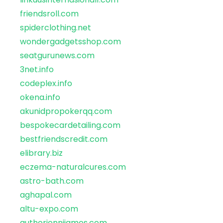
friendsroll.com
spiderclothing.net
wondergadgetsshop.com
seatgurunews.com
3net.info
codeplex.info
okena.info
akunidpropokerqq.com
bespokecardetailing.com
bestfriendscredit.com
elibrary.biz
eczema-naturalcures.com
astro-bath.com
aghapal.com
altu-expo.com
authorjennijames.com