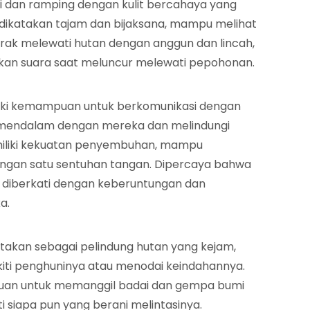
 dan ramping dengan kulit bercahaya yang
 dikatakan tajam dan bijaksana, mampu melihat
rak melewati hutan dengan anggun dan lincah,
rkan suara saat meluncur melewati pepohonan.
ki kemampuan untuk berkomunikasi dengan
mendalam dengan mereka dan melindungi
miliki kekuatan penyembuhan, mampu
ngan satu sentuhan tangan. Dipercaya bahwa
diberkati dengan keberuntungan dan
a.
katakan sebagai pelindung hutan yang kejam,
i penghuninya atau menodai keindahannya.
uan untuk memanggil badai dan gempa bumi
 siapa pun yang berani melintasinya.