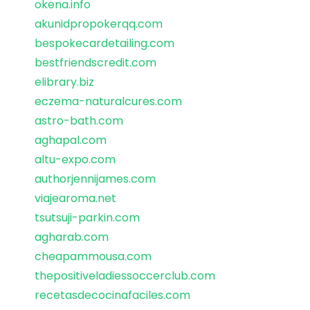
okena.info
akunidpropokerqq.com
bespokecardetailing.com
bestfriendscredit.com
elibrary.biz
eczema-naturalcures.com
astro-bath.com
aghapal.com
altu-expo.com
authorjennijames.com
viajearoma.net
tsutsuji-parkin.com
agharab.com
cheapammousa.com
thepositiveladiessoccerclub.com
recetasdecocinafaciles.com