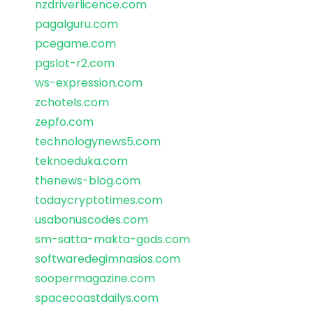
nzdriverlicence.com
pagalguru.com
pcegame.com
pgslot-r2.com
ws-expression.com
zchotels.com
zepfo.com
technologynews5.com
teknoeduka.com
thenews-blog.com
todaycryptotimes.com
usabonuscodes.com
sm-satta-makta-gods.com
softwaredegimnasios.com
soopermagazine.com
spacecoastdailys.com