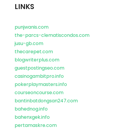
LINKS
punjwanis.com
the-parcs-clematiscondos.com
jusu-gb.com
thecarepet.com
blogwriterplus.com
guestpostingseo.com
casinogambitpro.info
pokerplaymasters.info
courseoncourse.com
bantinbatdongsan247.com
bahednog.info
bahenxgek.info
pertamaskre.com