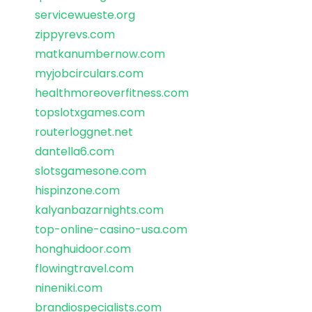
servicewueste.org
zippyrevs.com
matkanumbernow.com
myjobcirculars.com
healthmoreoverfitness.com
topslotxgames.com
routerloggnet.net
dantella6.com
slotsgamesone.com
hispinzone.com
kalyanbazarnights.com
top-online-casino-usa.com
honghuidoor.com
flowingtravel.com
nineniki.com
brandiospecialists.com