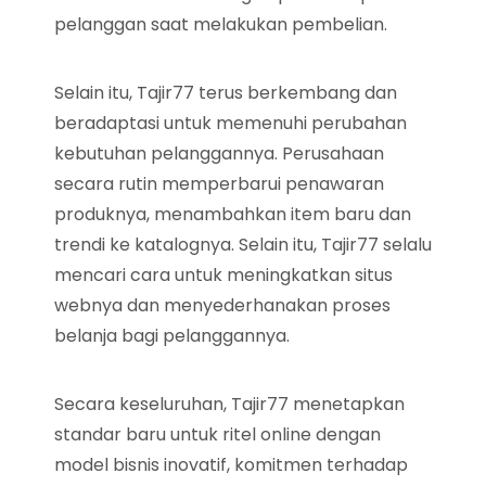
pelanggan saat melakukan pembelian.
Selain itu, Tajir77 terus berkembang dan
beradaptasi untuk memenuhi perubahan
kebutuhan pelanggannya. Perusahaan
secara rutin memperbarui penawaran
produknya, menambahkan item baru dan
trendi ke katalognya. Selain itu, Tajir77 selalu
mencari cara untuk meningkatkan situs
webnya dan menyederhanakan proses
belanja bagi pelanggannya.
Secara keseluruhan, Tajir77 menetapkan
standar baru untuk ritel online dengan
model bisnis inovatif, komitmen terhadap