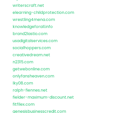
writerscraft.net
elearning-childprotection.com
wrestling4mena.com
knowledgeforall.info
brand2lastio.com
usadigitalservices.com
socialhoppers.com
creativedream.net
n2315.com
getwebonline.com
onlyfansheaven.com
lky08.com
ralph-fiennes.net
fielder-maximum-discount.net
fitfllex.com
genesisbusinesscredit.com