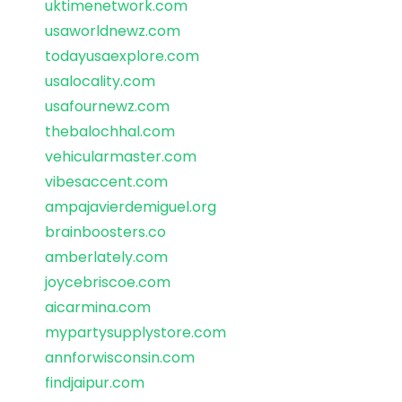
uktimenetwork.com
usaworldnewz.com
todayusaexplore.com
usalocality.com
usafournewz.com
thebalochhal.com
vehicularmaster.com
vibesaccent.com
ampajavierdemiguel.org
brainboosters.co
amberlately.com
joycebriscoe.com
aicarmina.com
mypartysupplystore.com
annforwisconsin.com
findjaipur.com