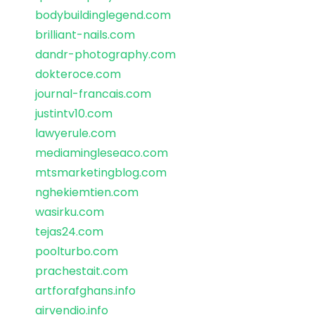
bodybuildinglegend.com
brilliant-nails.com
dandr-photography.com
dokteroce.com
journal-francais.com
justintv10.com
lawyerule.com
mediamingleseaco.com
mtsmarketingblog.com
nghekiemtien.com
wasirku.com
tejas24.com
poolturbo.com
prachestait.com
artforafghans.info
airvendio.info