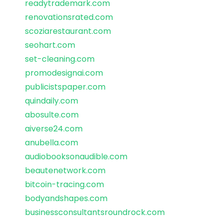
readytrademark.com
renovationsrated.com
scoziarestaurant.com
seohart.com
set-cleaning.com
promodesignai.com
publicistspaper.com
quindaily.com
abosulte.com
aiverse24.com
anubella.com
audiobooksonaudible.com
beautenetwork.com
bitcoin-tracing.com
bodyandshapes.com
businessconsultantsroundrock.com