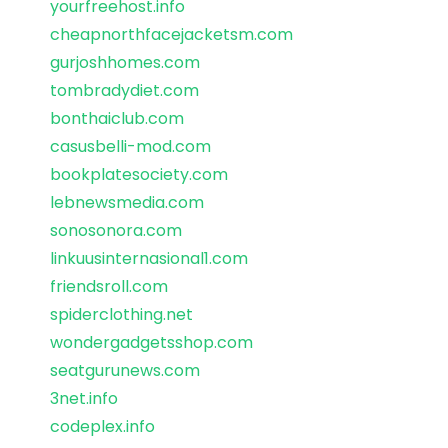
yourfreehost.info
cheapnorthfacejacketsm.com
gurjoshhomes.com
tombradydiet.com
bonthaiclub.com
casusbelli-mod.com
bookplatesociety.com
lebnewsmedia.com
sonosonora.com
linkuusinternasional1.com
friendsroll.com
spiderclothing.net
wondergadgetsshop.com
seatgurunews.com
3net.info
codeplex.info