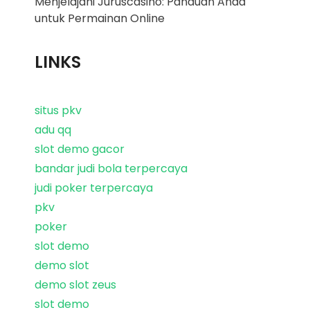
Menjelajahi Juruscasino: Panduan Anda
untuk Permainan Online
LINKS
situs pkv
adu qq
slot demo gacor
bandar judi bola terpercaya
judi poker terpercaya
pkv
poker
slot demo
demo slot
demo slot zeus
slot demo