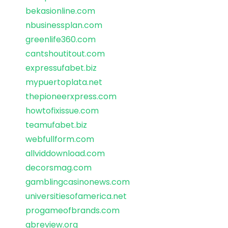
bekasionline.com
nbusinessplan.com
greenlife360.com
cantshoutitout.com
expressufabet.biz
mypuertoplata.net
thepioneerxpress.com
howtofixissue.com
teamufabet.biz
webfullform.com
allviddownload.com
decorsmag.com
gamblingcasinonews.com
universitiesofamerica.net
progameofbrands.com
qbreview.org