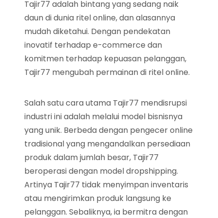
Tajir77 adalah bintang yang sedang naik
daun di dunia ritel online, dan alasannya
mudah diketahui. Dengan pendekatan
inovatif terhadap e-commerce dan
komitmen terhadap kepuasan pelanggan,
Tajir77 mengubah permainan di ritel online.
Salah satu cara utama Tajir77 mendisrupsi
industri ini adalah melalui model bisnisnya
yang unik. Berbeda dengan pengecer online
tradisional yang mengandalkan persediaan
produk dalam jumlah besar, Tajir77
beroperasi dengan model dropshipping.
Artinya Tajir77 tidak menyimpan inventaris
atau mengirimkan produk langsung ke
pelanggan. Sebaliknya, ia bermitra dengan