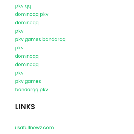
pkv qq
dominoqq pkv
dominoqq
pkv
pkv games bandarqq
pkv
dominoqq
dominoqq
pkv
pkv games
bandarqq pkv
LINKS
usafullnewz.com