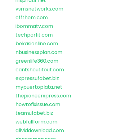
inspiratif.net
vsmsnetworks.com
offthem.com
ibommatv.com
techporfit.com
bekasionline.com
nbusinessplan.com
greenlife360.com
cantshoutitout.com
expressufabet.biz
mypuertoplata.net
thepioneerxpress.com
howtofixissue.com
teamufabet.biz
webfullform.com
allviddownload.com