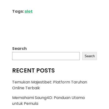
Tags:
slot
Search
Search
RECENT POSTS
Temukan Majestibet: Platform Taruhan
Online Terbaik
Memahami Saung4D: Panduan Utama
untuk Pemula