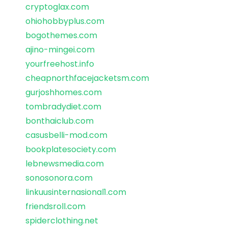
cryptoglax.com
ohiohobbyplus.com
bogothemes.com
ajino-mingei.com
yourfreehost.info
cheapnorthfacejacketsm.com
gurjoshhomes.com
tombradydiet.com
bonthaiclub.com
casusbelli-mod.com
bookplatesociety.com
lebnewsmedia.com
sonosonora.com
linkuusinternasional1.com
friendsroll.com
spiderclothing.net