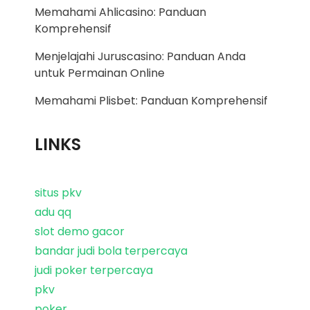
Memahami Ahlicasino: Panduan
Komprehensif
Menjelajahi Juruscasino: Panduan Anda
untuk Permainan Online
Memahami Plisbet: Panduan Komprehensif
LINKS
situs pkv
adu qq
slot demo gacor
bandar judi bola terpercaya
judi poker terpercaya
pkv
poker