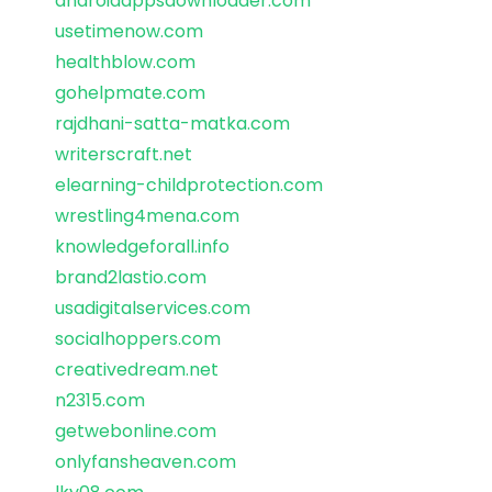
androidappsdownloader.com
usetimenow.com
healthblow.com
gohelpmate.com
rajdhani-satta-matka.com
writerscraft.net
elearning-childprotection.com
wrestling4mena.com
knowledgeforall.info
brand2lastio.com
usadigitalservices.com
socialhoppers.com
creativedream.net
n2315.com
getwebonline.com
onlyfansheaven.com