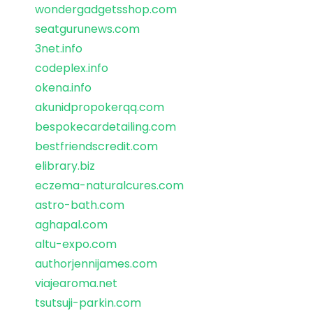
wondergadgetsshop.com
seatgurunews.com
3net.info
codeplex.info
okena.info
akunidpropokerqq.com
bespokecardetailing.com
bestfriendscredit.com
elibrary.biz
eczema-naturalcures.com
astro-bath.com
aghapal.com
altu-expo.com
authorjennijames.com
viajearoma.net
tsutsuji-parkin.com