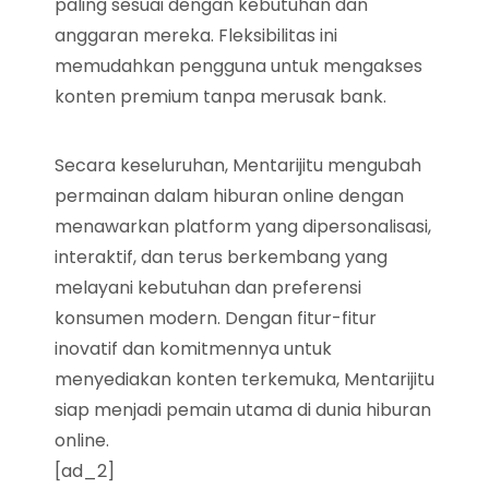
paling sesuai dengan kebutuhan dan
anggaran mereka. Fleksibilitas ini
memudahkan pengguna untuk mengakses
konten premium tanpa merusak bank.
Secara keseluruhan, Mentarijitu mengubah
permainan dalam hiburan online dengan
menawarkan platform yang dipersonalisasi,
interaktif, dan terus berkembang yang
melayani kebutuhan dan preferensi
konsumen modern. Dengan fitur-fitur
inovatif dan komitmennya untuk
menyediakan konten terkemuka, Mentarijitu
siap menjadi pemain utama di dunia hiburan
online.
[ad_2]