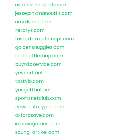
usabestnetwork.com
jessepinkmanoutfit.com
umailsend.com
retarys.com
fasterformationcpf.com
goldensnuggles.com
lookbattlemap.com
buyrdpservice.com
yesport.net
tostylo.com
yougetthat.net
sportsnetclub.com
newbestcrypto.com
oxfordsave.com
iclassicgames.com
saung-artikel.com