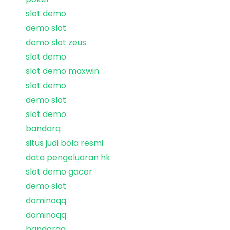
slot demo
demo slot
demo slot zeus
slot demo
slot demo maxwin
slot demo
demo slot
slot demo
bandarq
situs judi bola resmi
data pengeluaran hk
slot demo gacor
demo slot
dominoqq
dominoqq
bandarqq