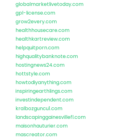
globalmarketlivetoday.com
gpl-license.com
grow2every.com
healthhousecare.com
healthkartreview.com
helpquitporn.com
highqualitybanknote.com
hostingnews24.com
hottstyle.com
howtodiyanything.com
inspiringearthlings.com
investindependent.com
kralbozguncu1.com
landscapinggainesvillefl.com
maisonhauturier.com
mascreator.com