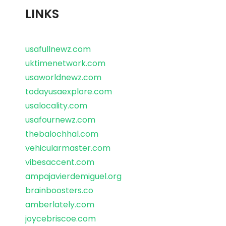
LINKS
usafullnewz.com
uktimenetwork.com
usaworldnewz.com
todayusaexplore.com
usalocality.com
usafournewz.com
thebalochhal.com
vehicularmaster.com
vibesaccent.com
ampajavierdemiguel.org
brainboosters.co
amberlately.com
joycebriscoe.com