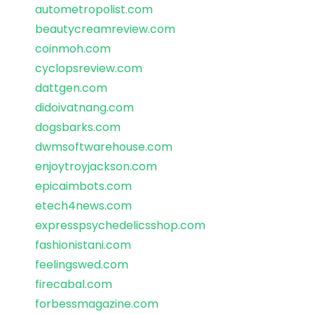
autometropolist.com
beautycreamreview.com
coinmoh.com
cyclopsreview.com
dattgen.com
didoivatnang.com
dogsbarks.com
dwmsoftwarehouse.com
enjoytroyjackson.com
epicaimbots.com
etech4news.com
expresspsychedelicsshop.com
fashionistani.com
feelingswed.com
firecabal.com
forbessmagazine.com