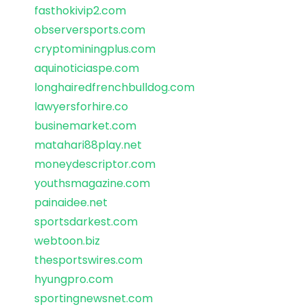
fasthokivip2.com
observersports.com
cryptominingplus.com
aquinoticiaspe.com
longhairedfrenchbulldog.com
lawyersforhire.co
businemarket.com
matahari88play.net
moneydescriptor.com
youthsmagazine.com
painaidee.net
sportsdarkest.com
webtoon.biz
thesportswires.com
hyungpro.com
sportingnewsnet.com