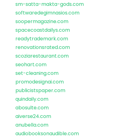
sm-satta-makta-gods.com
softwaredegimnasios.com
soopermagazine.com
spacecoastdailys.com
readytrademark.com
renovationsrated.com
scoziarestaurant.com
seohart.com
set-cleaning.com
promodesignai.com
publicistspaper.com
quindaily.com
abosulte.com
aiverse24.com
anubella.com
audiobooksonaudible.com