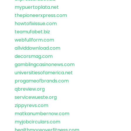
mypuertoplata.net
thepioneerxpress.com
howtofixissue.com
teamufabet.biz
webfullform.com
allviddownload.com
decorsmag.com
gamblingcasinonews.com
universitiesofamerica.net
progameofbrands.com
qbreview.org
servicewueste.org
zippyrevs.com
matkanumbernow.com
myjobcirculars.com
healthmoreoverfitness.com