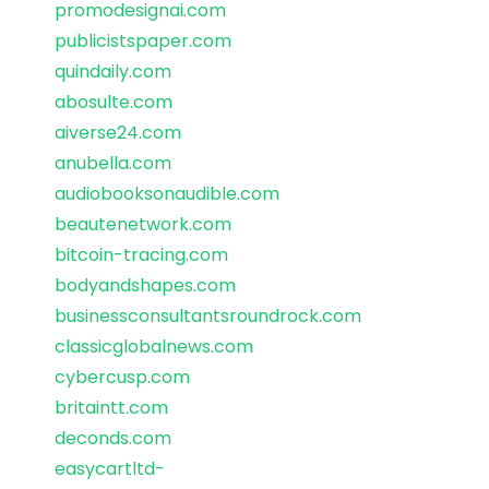
promodesignai.com
publicistspaper.com
quindaily.com
abosulte.com
aiverse24.com
anubella.com
audiobooksonaudible.com
beautenetwork.com
bitcoin-tracing.com
bodyandshapes.com
businessconsultantsroundrock.com
classicglobalnews.com
cybercusp.com
britaintt.com
deconds.com
easycartltd-