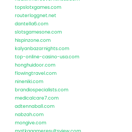
topslotxgames.com
routerloggnet.net
dantella6.com
slotsgamesone.com
hispinzone.com
kalyanbazarnights.com
top-online-casino-usa.com
honghuidoor.com
flowingtravel.com
nineniki.com
brandiospecialists.com
medicalcare7.com
adtennaball.com
nabzah.com
mongive.com
matkagameresultsview.com