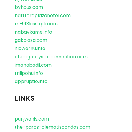
byhous.com
hartfordplazahotel.com
m-918kissapk.com
nabavkame.info
gakbiasa.com
iflowerhu.info
chicagocrystalconnection.com
imanabadii.com
trilipohu.info
appruptio.info
LINKS
punjwanis.com
the-parcs-clematiscondos.com