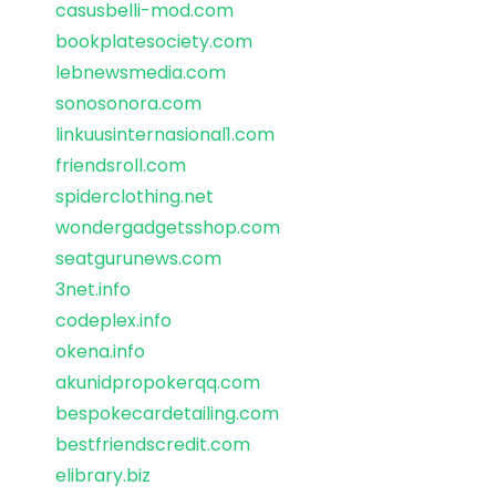
casusbelli-mod.com
bookplatesociety.com
lebnewsmedia.com
sonosonora.com
linkuusinternasional1.com
friendsroll.com
spiderclothing.net
wondergadgetsshop.com
seatgurunews.com
3net.info
codeplex.info
okena.info
akunidpropokerqq.com
bespokecardetailing.com
bestfriendscredit.com
elibrary.biz