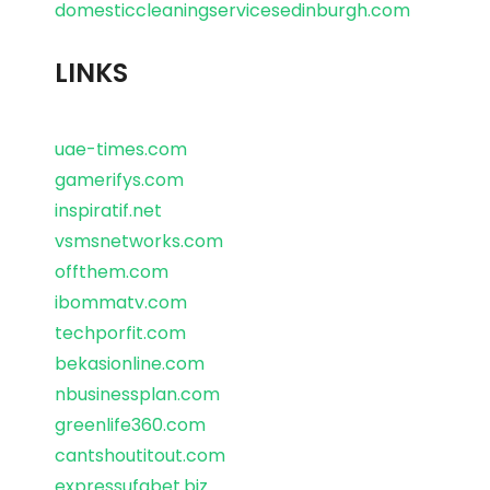
domesticcleaningservicesedinburgh.com
LINKS
uae-times.com
gamerifys.com
inspiratif.net
vsmsnetworks.com
offthem.com
ibommatv.com
techporfit.com
bekasionline.com
nbusinessplan.com
greenlife360.com
cantshoutitout.com
expressufabet.biz