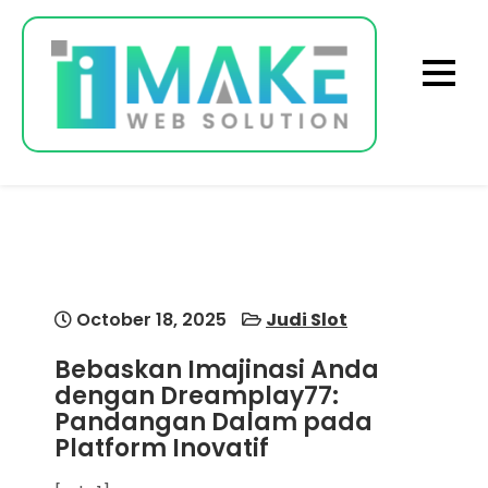
Skip
to
content
Slot Demo Gratis
Nikmati demo gratis Pragmatic
Pragmatic Play
Play X500 dan X1000 malam ini!
Coba slot gacor tanpa risiko dan
X500 dan X1000
rasakan pengalaman bermain
untuk Slot Gacor
yang seru.
Malam Ini
October 18, 2025
Judi Slot
Bebaskan Imajinasi Anda
dengan Dreamplay77:
Pandangan Dalam pada
Platform Inovatif