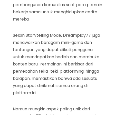
pembangunan komunitas saat para pemain
bekerja sama untuk menghidupkan cerita
mereka.
Selain Storytelling Mode, Dreamplay77 juga
menawarkan beragam mini-game dan
tantangan yang dapat diikuti pengguna
untuk mendapatkan hadiah dan membuka
konten baru. Permainan ini berkisar dari
pemecahan teka-teki, platforming, hingga
balapan, memastikan bahwa ada sesuatu
yang dapat dinikmati semua orang di
platform ini.
Namun mungkin aspek paling unik dari