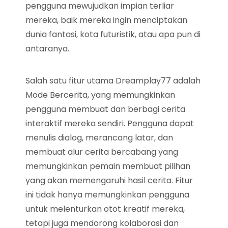
pengguna mewujudkan impian terliar
mereka, baik mereka ingin menciptakan
dunia fantasi, kota futuristik, atau apa pun di
antaranya.
Salah satu fitur utama Dreamplay77 adalah
Mode Bercerita, yang memungkinkan
pengguna membuat dan berbagi cerita
interaktif mereka sendiri. Pengguna dapat
menulis dialog, merancang latar, dan
membuat alur cerita bercabang yang
memungkinkan pemain membuat pilihan
yang akan memengaruhi hasil cerita. Fitur
ini tidak hanya memungkinkan pengguna
untuk melenturkan otot kreatif mereka,
tetapi juga mendorong kolaborasi dan