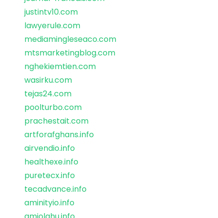
justintv10.com
lawyerule.com
mediamingleseaco.com
mtsmarketingblog.com
nghekiemtien.com
wasirku.com
tejas24.com
poolturbo.com
prachestait.com
artforafghans.info
airvendio.info
healthexe.info
puretecx.info
tecadvance.info
aminityio.info
amiolahu.info