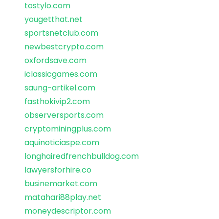
tostylo.com
yougetthat.net
sportsnetclub.com
newbestcrypto.com
oxfordsave.com
iclassicgames.com
saung-artikel.com
fasthokivip2.com
observersports.com
cryptominingplus.com
aquinoticiaspe.com
longhairedfrenchbulldog.com
lawyersforhire.co
businemarket.com
matahari88play.net
moneydescriptor.com