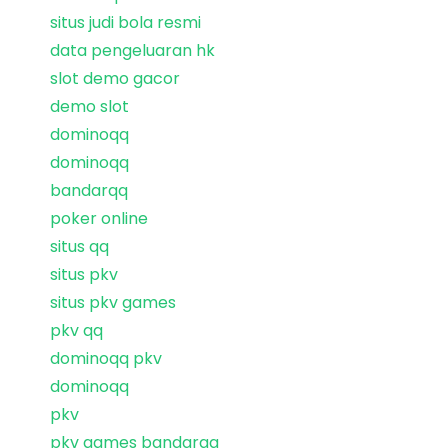
situs judi bola resmi
data pengeluaran hk
slot demo gacor
demo slot
dominoqq
dominoqq
bandarqq
poker online
situs qq
situs pkv
situs pkv games
pkv qq
dominoqq pkv
dominoqq
pkv
pkv games bandarqq