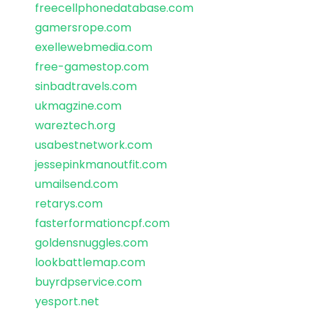
freecellphonedatabase.com
gamersrope.com
exellewebmedia.com
free-gamestop.com
sinbadtravels.com
ukmagzine.com
wareztech.org
usabestnetwork.com
jessepinkmanoutfit.com
umailsend.com
retarys.com
fasterformationcpf.com
goldensnuggles.com
lookbattlemap.com
buyrdpservice.com
yesport.net