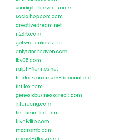
usadigitalservices.com
socialhoppers.com
creativedream.net
n2315.com
getwebonline.com
onlyfansheaven.com
lky08.com
ralph-fiennes.net
fielder-maximum-discount.net
fitfllex.com
genesisbusinesscredit.com
inforuang.com
kindsmarket.com
luvelylife.com
macramb.com
mypet-diary.com