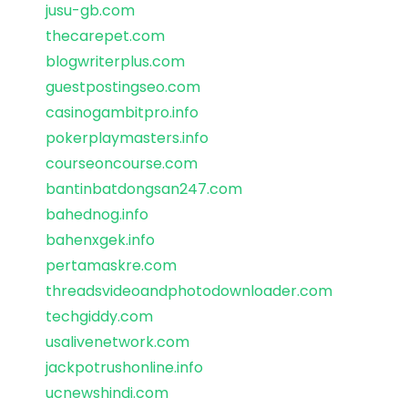
jusu-gb.com
thecarepet.com
blogwriterplus.com
guestpostingseo.com
casinogambitpro.info
pokerplaymasters.info
courseoncourse.com
bantinbatdongsan247.com
bahednog.info
bahenxgek.info
pertamaskre.com
threadsvideoandphotodownloader.com
techgiddy.com
usalivenetwork.com
jackpotrushonline.info
ucnewshindi.com