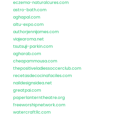
eczema-naturalcures.com
astro-bath.com
aghapal.com
altu-expo.com
authorjennijames.com
viajearoma.net
tsutsuji-parkin.com
agharab.com
cheapammousa.com
thepositiveladiessoccerclub.com
recetasdecocinafaciles.com
naildesignsidea.net
greatpai.com
paperlanterntheatre.org
freeworshipnetwork.com
watercraftllc.com