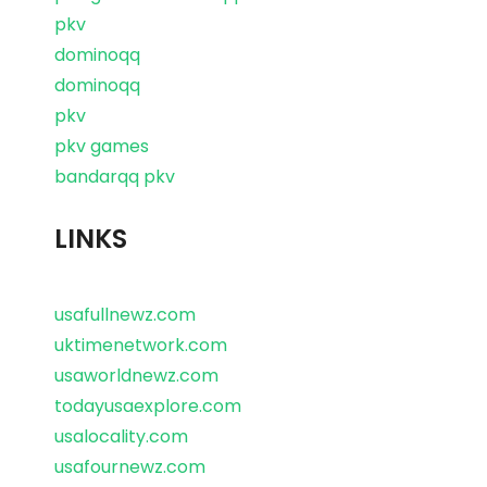
pkv
dominoqq
dominoqq
pkv
pkv games
bandarqq pkv
LINKS
usafullnewz.com
uktimenetwork.com
usaworldnewz.com
todayusaexplore.com
usalocality.com
usafournewz.com