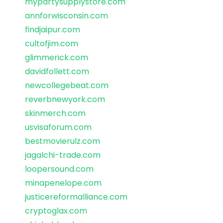
mypartysupplystore.com
annforwisconsin.com
findjaipur.com
cultofjim.com
glimmerick.com
davidfollett.com
newcollegebeat.com
reverbnewyork.com
skinmerch.com
usvisaforum.com
bestmovierulz.com
jagalchi-trade.com
loopersound.com
minapenelope.com
justicereformalliance.com
cryptoglax.com