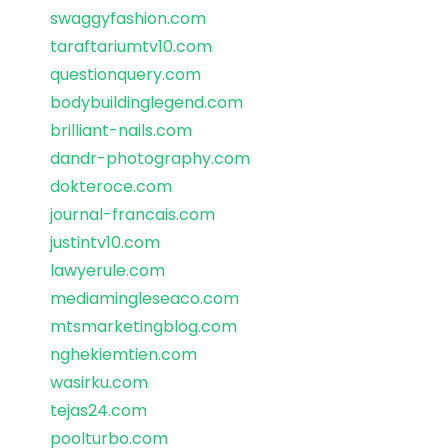
swaggyfashion.com
taraftariumtv10.com
questionquery.com
bodybuildinglegend.com
brilliant-nails.com
dandr-photography.com
dokteroce.com
journal-francais.com
justintv10.com
lawyerule.com
mediamingleseaco.com
mtsmarketingblog.com
nghekiemtien.com
wasirku.com
tejas24.com
poolturbo.com