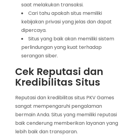
saat melakukan transaksi.
Cari tahu apakah situs memiliki
kebijakan privasi yang jelas dan dapat
dipercaya.
Situs yang baik akan memiliki sistem
perlindungan yang kuat terhadap
serangan siber.
Cek Reputasi dan
Kredibilitas Situs
Reputasi dan kredibilitas situs PKV Games
sangat mempengaruhi pengalaman
bermain Anda. Situs yang memiliki reputasi
baik cenderung memberikan layanan yang
lebih baik dan transparan.