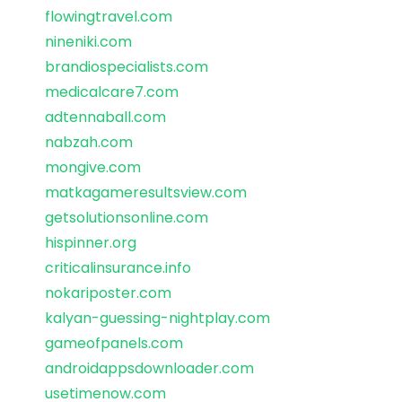
flowingtravel.com
nineniki.com
brandiospecialists.com
medicalcare7.com
adtennaball.com
nabzah.com
mongive.com
matkagameresultsview.com
getsolutionsonline.com
hispinner.org
criticalinsurance.info
nokariposter.com
kalyan-guessing-nightplay.com
gameofpanels.com
androidappsdownloader.com
usetimenow.com