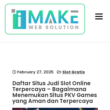
Skip
to
content
Slot Demo Gratis
Nikmati demo gratis Pragmatic
Pragmatic Play
Play X500 dan X1000 malam ini!
Coba slot gacor tanpa risiko dan
X500 dan X1000
rasakan pengalaman bermain
untuk Slot Gacor
yang seru.
Malam Ini
February 27, 2025
Slot Gratis
Daftar Situs Judi Slot Online
Terpercaya – Bagaimana
Menemukan Situs PKV Games
yang Aman dan Terpercaya