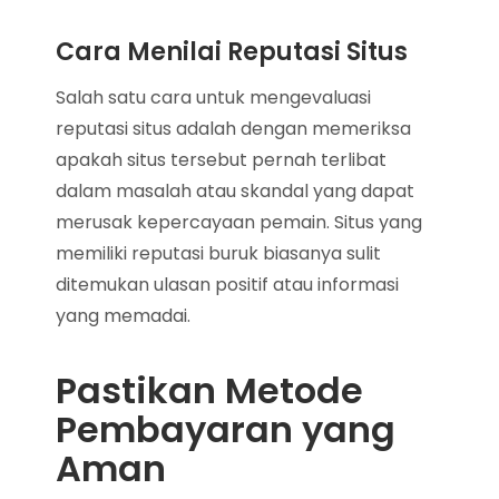
Cara Menilai Reputasi Situs
Salah satu cara untuk mengevaluasi
reputasi situs adalah dengan memeriksa
apakah situs tersebut pernah terlibat
dalam masalah atau skandal yang dapat
merusak kepercayaan pemain. Situs yang
memiliki reputasi buruk biasanya sulit
ditemukan ulasan positif atau informasi
yang memadai.
Pastikan Metode
Pembayaran yang
Aman