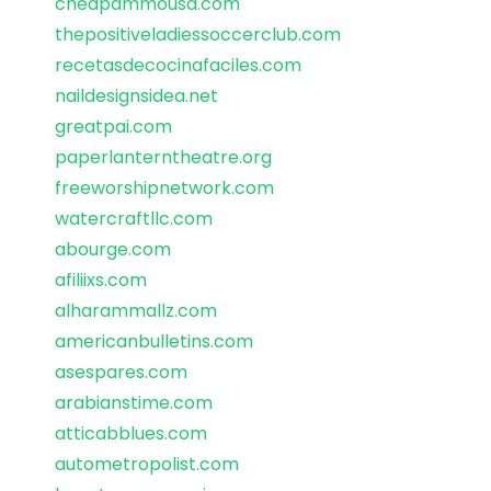
cheapammousa.com
thepositiveladiessoccerclub.com
recetasdecocinafaciles.com
naildesignsidea.net
greatpai.com
paperlanterntheatre.org
freeworshipnetwork.com
watercraftllc.com
abourge.com
afiliixs.com
alharammallz.com
americanbulletins.com
asespares.com
arabianstime.com
atticabblues.com
autometropolist.com