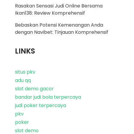
Rasakan Sensasi Judi Online Bersama
Ikan138: Review Komprehensif
Bebaskan Potensi Kemenangan Anda
dengan Navibet: Tinjauan Komprehensif
LINKS
situs pkv
adu qq
slot demo gacor
bandar judi bola terpercaya
judi poker terpercaya
pkv
poker
slot demo