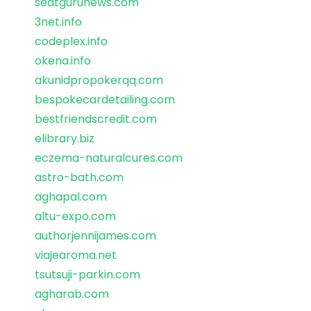
seatgurunews.com
3net.info
codeplex.info
okena.info
akunidpropokerqq.com
bespokecardetailing.com
bestfriendscredit.com
elibrary.biz
eczema-naturalcures.com
astro-bath.com
aghapal.com
altu-expo.com
authorjennijames.com
viajearoma.net
tsutsuji-parkin.com
agharab.com