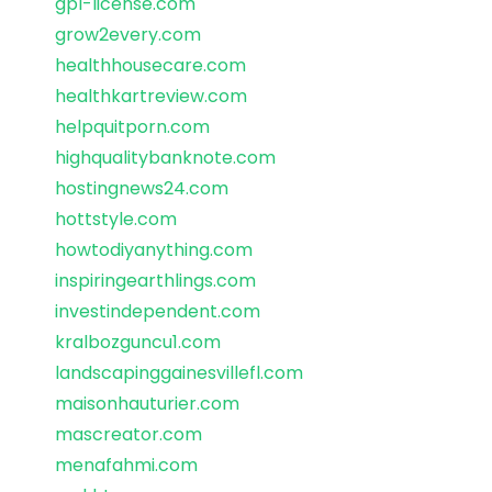
gpl-license.com
grow2every.com
healthhousecare.com
healthkartreview.com
helpquitporn.com
highqualitybanknote.com
hostingnews24.com
hottstyle.com
howtodiyanything.com
inspiringearthlings.com
investindependent.com
kralbozguncu1.com
landscapinggainesvillefl.com
maisonhauturier.com
mascreator.com
menafahmi.com