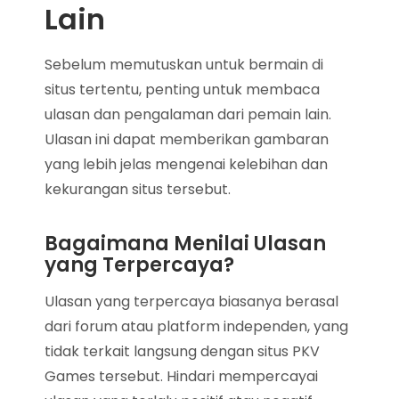
Lain
Sebelum memutuskan untuk bermain di
situs tertentu, penting untuk membaca
ulasan dan pengalaman dari pemain lain.
Ulasan ini dapat memberikan gambaran
yang lebih jelas mengenai kelebihan dan
kekurangan situs tersebut.
Bagaimana Menilai Ulasan
yang Terpercaya?
Ulasan yang terpercaya biasanya berasal
dari forum atau platform independen, yang
tidak terkait langsung dengan situs PKV
Games tersebut. Hindari mempercayai