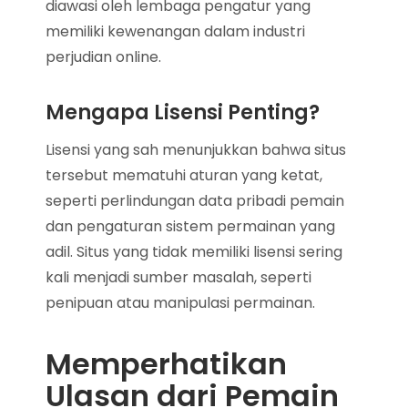
diawasi oleh lembaga pengatur yang
memiliki kewenangan dalam industri
perjudian online.
Mengapa Lisensi Penting?
Lisensi yang sah menunjukkan bahwa situs
tersebut mematuhi aturan yang ketat,
seperti perlindungan data pribadi pemain
dan pengaturan sistem permainan yang
adil. Situs yang tidak memiliki lisensi sering
kali menjadi sumber masalah, seperti
penipuan atau manipulasi permainan.
Memperhatikan
Ulasan dari Pemain