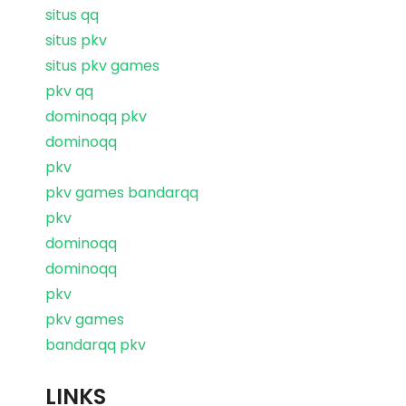
situs qq
situs pkv
situs pkv games
pkv qq
dominoqq pkv
dominoqq
pkv
pkv games bandarqq
pkv
dominoqq
dominoqq
pkv
pkv games
bandarqq pkv
LINKS