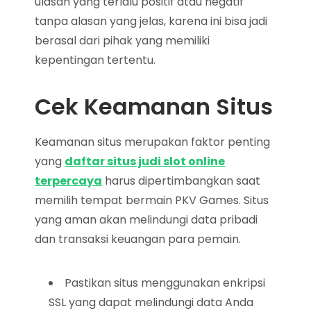
ulasan yang terlalu positif atau negatif
tanpa alasan yang jelas, karena ini bisa jadi
berasal dari pihak yang memiliki
kepentingan tertentu.
Cek Keamanan Situs
Keamanan situs merupakan faktor penting
yang
daftar situs judi slot online
terpercaya
harus dipertimbangkan saat
memilih tempat bermain PKV Games. Situs
yang aman akan melindungi data pribadi
dan transaksi keuangan para pemain.
Pastikan situs menggunakan enkripsi
SSL yang dapat melindungi data Anda