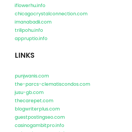
iflowerhu.info
chicagocrystalconnection.com
imanabadii.com
trilipohu.info
appruptio.info
LINKS
punjwanis.com
the-parcs-clematiscondos.com
jusu-gb.com
thecarepet.com
blogwriterplus.com
guestpostingseo.com
casinogambitpro.info