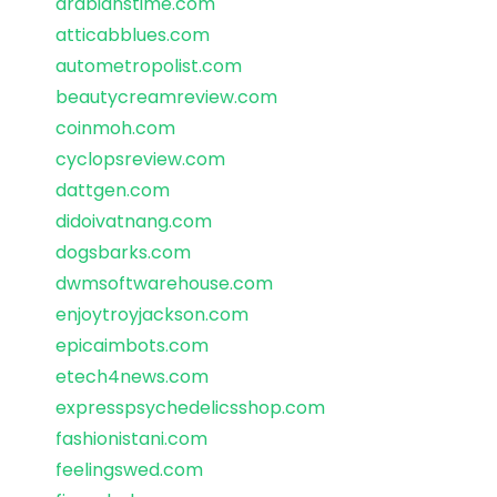
arabianstime.com
atticabblues.com
autometropolist.com
beautycreamreview.com
coinmoh.com
cyclopsreview.com
dattgen.com
didoivatnang.com
dogsbarks.com
dwmsoftwarehouse.com
enjoytroyjackson.com
epicaimbots.com
etech4news.com
expresspsychedelicsshop.com
fashionistani.com
feelingswed.com