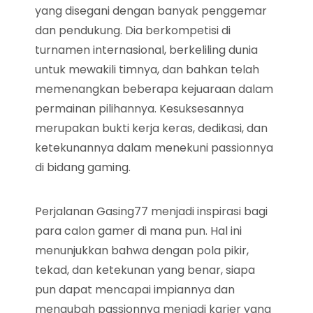
yang disegani dengan banyak penggemar
dan pendukung. Dia berkompetisi di
turnamen internasional, berkeliling dunia
untuk mewakili timnya, dan bahkan telah
memenangkan beberapa kejuaraan dalam
permainan pilihannya. Kesuksesannya
merupakan bukti kerja keras, dedikasi, dan
ketekunannya dalam menekuni passionnya
di bidang gaming.
Perjalanan Gasing77 menjadi inspirasi bagi
para calon gamer di mana pun. Hal ini
menunjukkan bahwa dengan pola pikir,
tekad, dan ketekunan yang benar, siapa
pun dapat mencapai impiannya dan
mengubah passionnya menjadi karier yang