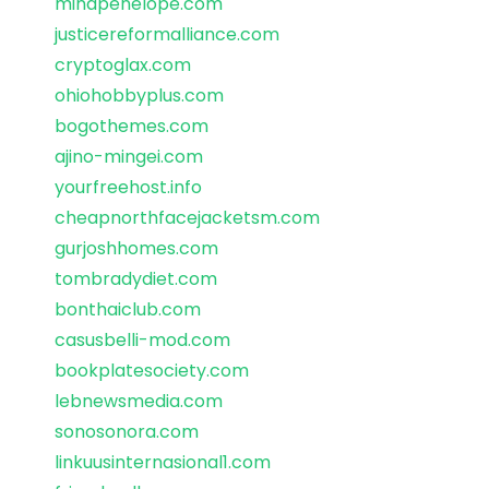
minapenelope.com
justicereformalliance.com
cryptoglax.com
ohiohobbyplus.com
bogothemes.com
ajino-mingei.com
yourfreehost.info
cheapnorthfacejacketsm.com
gurjoshhomes.com
tombradydiet.com
bonthaiclub.com
casusbelli-mod.com
bookplatesociety.com
lebnewsmedia.com
sonosonora.com
linkuusinternasional1.com