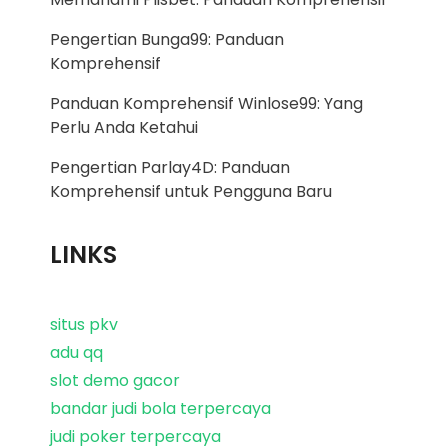
Pengertian Bunga99: Panduan
Komprehensif
Panduan Komprehensif Winlose99: Yang
Perlu Anda Ketahui
Pengertian Parlay4D: Panduan
Komprehensif untuk Pengguna Baru
LINKS
situs pkv
adu qq
slot demo gacor
bandar judi bola terpercaya
judi poker terpercaya