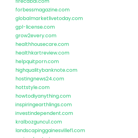
firecabal.com
forbessmagazine.com
globalmarketlivetoday.com
gpl-license.com
grow2every.com
healthhousecare.com
healthkartreview.com
helpquitporn.com
highqualitybanknote.com
hostingnews24.com
hottstyle.com
howtodiyanything.com
inspiringearthlings.com
investindependent.com
kralbozguncu1.com
landscapinggainesvillefl.com