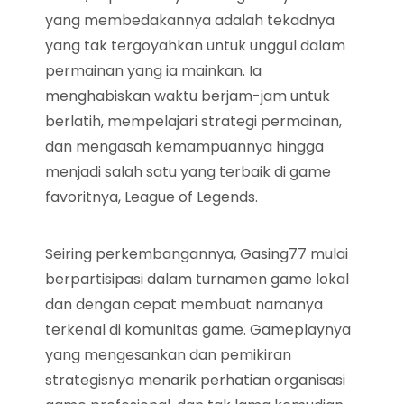
yang membedakannya adalah tekadnya
yang tak tergoyahkan untuk unggul dalam
permainan yang ia mainkan. Ia
menghabiskan waktu berjam-jam untuk
berlatih, mempelajari strategi permainan,
dan mengasah kemampuannya hingga
menjadi salah satu yang terbaik di game
favoritnya, League of Legends.
Seiring perkembangannya, Gasing77 mulai
berpartisipasi dalam turnamen game lokal
dan dengan cepat membuat namanya
terkenal di komunitas game. Gameplaynya
yang mengesankan dan pemikiran
strategisnya menarik perhatian organisasi