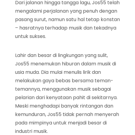
Dari jalanan hingga tangga lagu, Jos55 telah
mengalami perjalanan yang penuh dengan
pasang surut, namun satu hal tetap konstan
– hasratnya terhadap musik dan tekadnya
untuk sukses.
Lahir dan besar di lingkungan yang sulit,
Jos55 menemukan hiburan dalam musik di
usia muda. Dia mulai menulis lirik dan
melakukan gaya bebas bersama teman-
temannya, menggunakan musik sebagai
pelarian dari kenyataan pahit di sekitarnya.
Meski menghadapi banyak rintangan dan
kemunduran, Jos55 tidak pernah menyerah
pada mimpinya untuk menjadi besar di
industri musik.