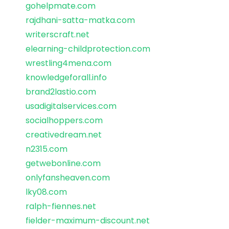
gohelpmate.com
rajdhani-satta-matka.com
writerscraft.net
elearning-childprotection.com
wrestling4mena.com
knowledgeforall.info
brand2lastio.com
usadigitalservices.com
socialhoppers.com
creativedream.net
n2315.com
getwebonline.com
onlyfansheaven.com
lky08.com
ralph-fiennes.net
fielder-maximum-discount.net