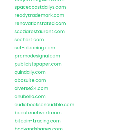
spacecoastdailys.com
readytrademark.com
renovationsrated.com
scoziarestaurant.com
seohart.com
set-cleaning.com
promodesignai.com
publicistspaper.com
quindaily.com
abosulte.com
aiverse24.com
anubella.com
audiobooksonaudible.com
beautenetwork.com
bitcoin-tracing.com
bodyandshapes.com