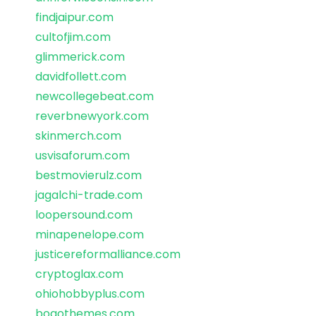
findjaipur.com
cultofjim.com
glimmerick.com
davidfollett.com
newcollegebeat.com
reverbnewyork.com
skinmerch.com
usvisaforum.com
bestmovierulz.com
jagalchi-trade.com
loopersound.com
minapenelope.com
justicereformalliance.com
cryptoglax.com
ohiohobbyplus.com
bogothemes.com