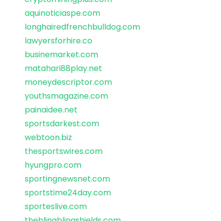
aquinoticiaspe.com
longhairedfrenchbulldog.com
lawyersforhire.co
businemarket.com
matahari88play.net
moneydescriptor.com
youthsmagazine.com
painaidee.net
sportsdarkest.com
webtoon.biz
thesportswires.com
hyungpro.com
sportingnewsnet.com
sportstime24day.com
sporteslive.com
theblingblingshields.com