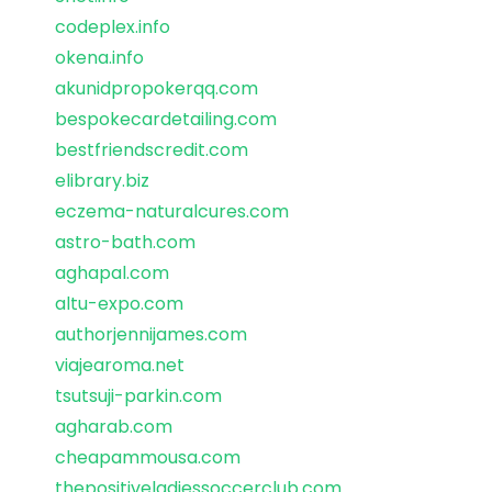
codeplex.info
okena.info
akunidpropokerqq.com
bespokecardetailing.com
bestfriendscredit.com
elibrary.biz
eczema-naturalcures.com
astro-bath.com
aghapal.com
altu-expo.com
authorjennijames.com
viajearoma.net
tsutsuji-parkin.com
agharab.com
cheapammousa.com
thepositiveladiessoccerclub.com