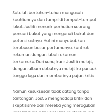
Setelah bertahun-tahun mengasah
keahliannya dan tampil di tempat-tempat
lokal, Jos55 menarik perhatian seorang
pencari bakat yang mengenali bakat dan
potensi aslinya. Hal ini menyebabkan
terobosan besar pertamanya, kontrak
rekaman dengan label rekaman
terkemuka. Dari sana, karir Jos55 melejit,
dengan album debutnya melejit ke puncak
tangga lagu dan memberinya pujian kritis.
Namun kesuksesan tidak datang tanpa
tantangan. Jos55 menghadapi kritik dan
skeptisisme dari mereka yang meragukan