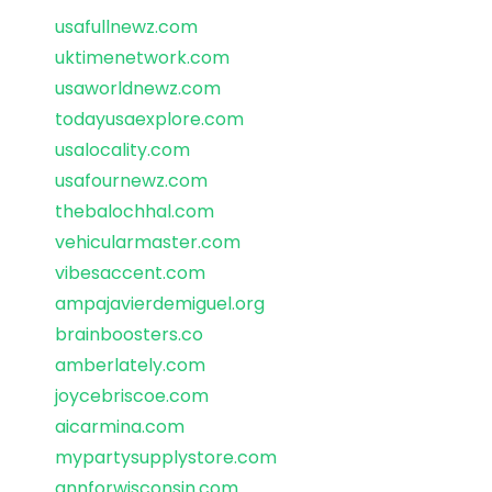
usafullnewz.com
uktimenetwork.com
usaworldnewz.com
todayusaexplore.com
usalocality.com
usafournewz.com
thebalochhal.com
vehicularmaster.com
vibesaccent.com
ampajavierdemiguel.org
brainboosters.co
amberlately.com
joycebriscoe.com
aicarmina.com
mypartysupplystore.com
annforwisconsin.com