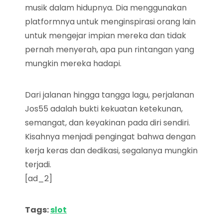
musik dalam hidupnya. Dia menggunakan
platformnya untuk menginspirasi orang lain
untuk mengejar impian mereka dan tidak
pernah menyerah, apa pun rintangan yang
mungkin mereka hadapi.
Dari jalanan hingga tangga lagu, perjalanan
Jos55 adalah bukti kekuatan ketekunan,
semangat, dan keyakinan pada diri sendiri.
Kisahnya menjadi pengingat bahwa dengan
kerja keras dan dedikasi, segalanya mungkin
terjadi.
[ad_2]
Tags:
slot