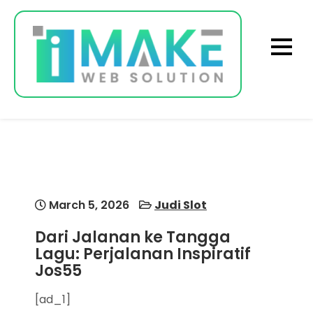
Skip
to
content
Slot Demo Gratis
Nikmati demo gratis Pragmatic
Pragmatic Play
Play X500 dan X1000 malam ini!
Coba slot gacor tanpa risiko dan
X500 dan X1000
rasakan pengalaman bermain
untuk Slot Gacor
yang seru.
Malam Ini
March 5, 2026
Judi Slot
Dari Jalanan ke Tangga
Lagu: Perjalanan Inspiratif
Jos55
[ad_1]