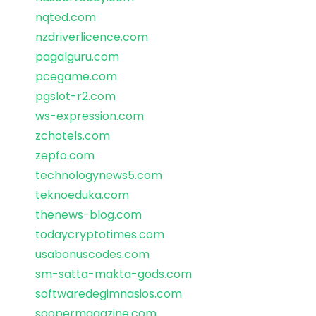
nqted.com
nzdriverlicence.com
pagalguru.com
pcegame.com
pgslot-r2.com
ws-expression.com
zchotels.com
zepfo.com
technologynews5.com
teknoeduka.com
thenews-blog.com
todaycryptotimes.com
usabonuscodes.com
sm-satta-makta-gods.com
softwaredegimnasios.com
soopermagazine.com