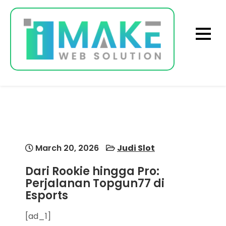
Skip
to
content
Slot Demo Gratis
Nikmati demo gratis Pragmatic
Pragmatic Play
Play X500 dan X1000 malam ini!
Coba slot gacor tanpa risiko dan
X500 dan X1000
rasakan pengalaman bermain
untuk Slot Gacor
yang seru.
Malam Ini
March 20, 2026
Judi Slot
Dari Rookie hingga Pro:
Perjalanan Topgun77 di
Esports
[ad_1]