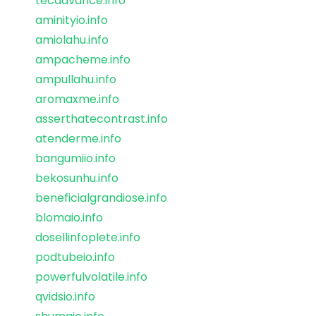
tecadvance.info
aminityio.info
amiolahu.info
ampacheme.info
ampullahu.info
aromaxme.info
asserthatecontrast.info
atenderme.info
bangumiio.info
bekosunhu.info
beneficialgrandiose.info
blomaio.info
dosellinfoplete.info
podtubeio.info
powerfulvolatile.info
qvidsio.info