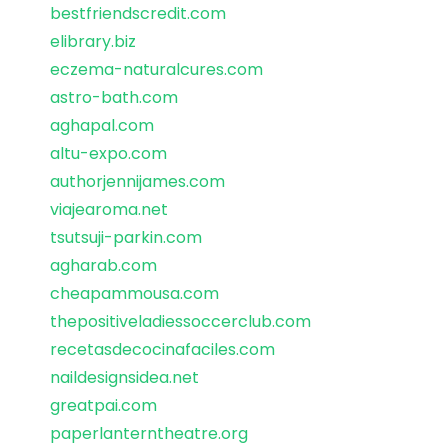
bestfriendscredit.com
elibrary.biz
eczema-naturalcures.com
astro-bath.com
aghapal.com
altu-expo.com
authorjennijames.com
viajearoma.net
tsutsuji-parkin.com
agharab.com
cheapammousa.com
thepositiveladiessoccerclub.com
recetasdecocinafaciles.com
naildesignsidea.net
greatpai.com
paperlanterntheatre.org