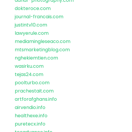
dandr-photography.com
dokteroce.com
journal-francais.com
justintv10.com
lawyerule.com
mediamingleseaco.com
mtsmarketingblog.com
nghekiemtien.com
wasirku.com
tejas24.com
poolturbo.com
prachestait.com
artforafghans.info
airvendio.info
healthexe.info
puretecx.info