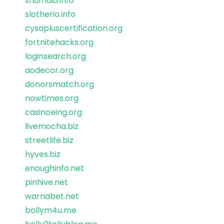
shumaio.info
slotherio.info
cysapluscertification.org
fortnitehacks.org
loginsearch.org
aodecor.org
donorsmatch.org
nowtimes.org
casinoeing.org
livemocha.biz
streetlife.biz
hyves.biz
enoughinfo.net
pinhive.net
warnabet.net
bollym4u.me