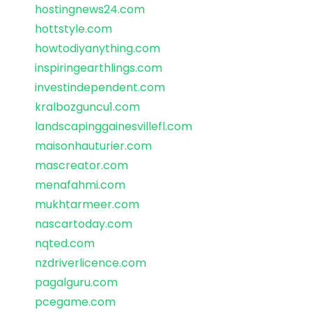
hostingnews24.com
hottstyle.com
howtodiyanything.com
inspiringearthlings.com
investindependent.com
kralbozguncu1.com
landscapinggainesvillefl.com
maisonhauturier.com
mascreator.com
menafahmi.com
mukhtarmeer.com
nascartoday.com
nqted.com
nzdriverlicence.com
pagalguru.com
pcegame.com