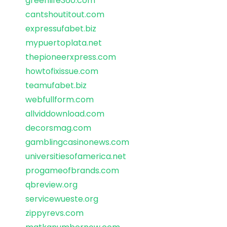
greenlife360.com
cantshoutitout.com
expressufabet.biz
mypuertoplata.net
thepioneerxpress.com
howtofixissue.com
teamufabet.biz
webfullform.com
allviddownload.com
decorsmag.com
gamblingcasinonews.com
universitiesofamerica.net
progameofbrands.com
qbreview.org
servicewueste.org
zippyrevs.com