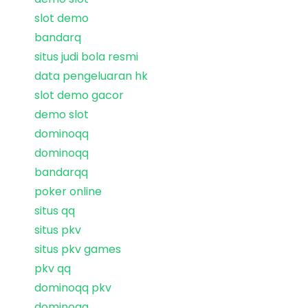
slot demo
bandarq
situs judi bola resmi
data pengeluaran hk
slot demo gacor
demo slot
dominoqq
dominoqq
bandarqq
poker online
situs qq
situs pkv
situs pkv games
pkv qq
dominoqq pkv
dominoqq