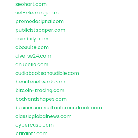
seohart.com
set-cleaning.com
promodesignai.com
publicistspaper.com
quindaily.com
abosulte.com
aiverse24.com
anubella.com
audiobooksonaudible.com
beautenetwork.com
bitcoin-tracing.com
bodyandshapes.com
businessconsultantsroundrock.com
classicglobalnews.com
cybercusp.com
britaintt.com