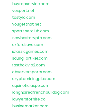
buyrdpservice.com
yesport.net
tostylo.com
yougetthat.net
sportsnetclub.com
newbestcrypto.com
oxfordsave.com
iclassicgames.com
saung-artikel.com
fasthokivip2.com
observersports.com
cryptominingplus.com
aquinoticiaspe.com
longhairedfrenchbulldog.com
lawyersforhire.co
businemarket.com