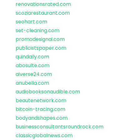
renovationsrated.com
scoziarestaurant.com
seohart.com
set-cleaning.com
promodesignai.com
publicistspaper.com
quindaily.com
abosulte.com
aiverse24.com
anubella.com
audiobooksonaudible.com
beautenetwork.com
bitcoin-tracing.com
bodyandshapes.com
businessconsultantsroundrock.com
classicglobalnews.com