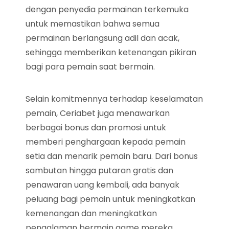
dengan penyedia permainan terkemuka
untuk memastikan bahwa semua
permainan berlangsung adil dan acak,
sehingga memberikan ketenangan pikiran
bagi para pemain saat bermain.
Selain komitmennya terhadap keselamatan
pemain, Ceriabet juga menawarkan
berbagai bonus dan promosi untuk
memberi penghargaan kepada pemain
setia dan menarik pemain baru. Dari bonus
sambutan hingga putaran gratis dan
penawaran uang kembali, ada banyak
peluang bagi pemain untuk meningkatkan
kemenangan dan meningkatkan
pengalaman bermain game mereka.