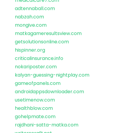
medicalcare7.com
adtennaball.com
nabzah.com
mongive.com
matkagameresultsview.com
getsolutionsonline.com
hispinner.org
criticalinsurance.info
nokariposter.com
kalyan-guessing-nightplay.com
gameofpanels.com
androidappsdownloader.com
usetimenow.com
healthblow.com
gohelpmate.com
rajdhani-satta-matka.com