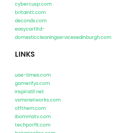
cybercusp.com
britaintt.com
deconds.com
easycartltd-
domesticcleaningservicesedinburgh.com
LINKS
uae-times.com
gamerifys.com
inspiratif.net
vsmsnetworks.com
offthem.com
ibommatv.com
techporfit.com