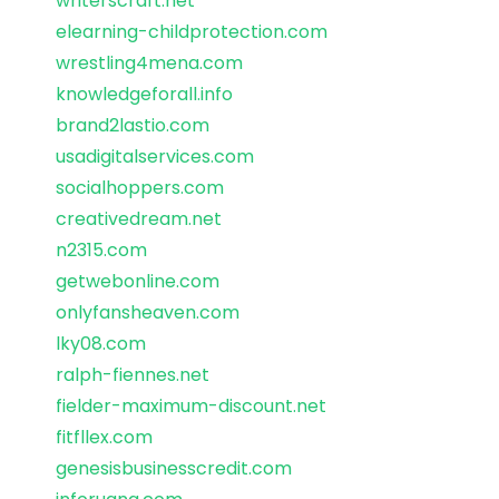
writerscraft.net
elearning-childprotection.com
wrestling4mena.com
knowledgeforall.info
brand2lastio.com
usadigitalservices.com
socialhoppers.com
creativedream.net
n2315.com
getwebonline.com
onlyfansheaven.com
lky08.com
ralph-fiennes.net
fielder-maximum-discount.net
fitfllex.com
genesisbusinesscredit.com