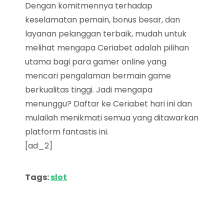
Dengan komitmennya terhadap
keselamatan pemain, bonus besar, dan
layanan pelanggan terbaik, mudah untuk
melihat mengapa Ceriabet adalah pilihan
utama bagi para gamer online yang
mencari pengalaman bermain game
berkualitas tinggi. Jadi mengapa
menunggu? Daftar ke Ceriabet hari ini dan
mulailah menikmati semua yang ditawarkan
platform fantastis ini.
[ad_2]
Tags:
slot