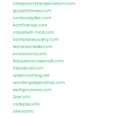
cheapnorthfacejacketsm.com
gurjoshhomes.com
tombradydiet.com
bonthaiclub.com
casusbelli-mod.com
bookplatesociety.com
lebnewsmedia.com
sonosonora.com
linkuusinternasional1.com
friendsroll.com
spiderclothing.net
wondergadgetsshop.com
seatgurunews.com
3net.info
codeplex.info
okena.info