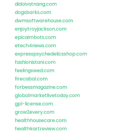
didoivatnang.com
dogsbarks.com
dwmsoftwarehouse.com
enjoytroyjackson.com
epicaimbots.com
etech4news.com
expresspsychedelicsshop.com
fashionistani.com
feelingswed.com
firecabal.com
forbessmagazine.com
globalmarketlivetoday.com
gpl-license.com
grow2every.com
healthhousecare.com
healthkartreview.com