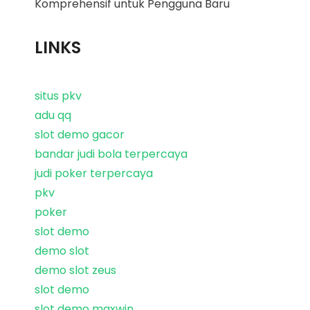
Komprehensif untuk Pengguna Baru
LINKS
situs pkv
adu qq
slot demo gacor
bandar judi bola terpercaya
judi poker terpercaya
pkv
poker
slot demo
demo slot
demo slot zeus
slot demo
slot demo maxwin