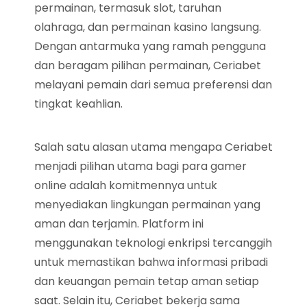
permainan, termasuk slot, taruhan
olahraga, dan permainan kasino langsung.
Dengan antarmuka yang ramah pengguna
dan beragam pilihan permainan, Ceriabet
melayani pemain dari semua preferensi dan
tingkat keahlian.
Salah satu alasan utama mengapa Ceriabet
menjadi pilihan utama bagi para gamer
online adalah komitmennya untuk
menyediakan lingkungan permainan yang
aman dan terjamin. Platform ini
menggunakan teknologi enkripsi tercanggih
untuk memastikan bahwa informasi pribadi
dan keuangan pemain tetap aman setiap
saat. Selain itu, Ceriabet bekerja sama