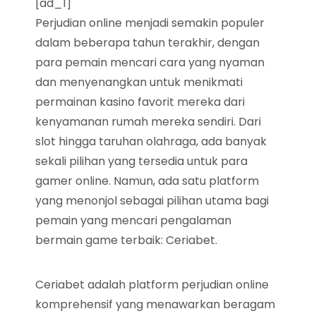
[ad_1]
Perjudian online menjadi semakin populer
dalam beberapa tahun terakhir, dengan
para pemain mencari cara yang nyaman
dan menyenangkan untuk menikmati
permainan kasino favorit mereka dari
kenyamanan rumah mereka sendiri. Dari
slot hingga taruhan olahraga, ada banyak
sekali pilihan yang tersedia untuk para
gamer online. Namun, ada satu platform
yang menonjol sebagai pilihan utama bagi
pemain yang mencari pengalaman
bermain game terbaik: Ceriabet.
Ceriabet adalah platform perjudian online
komprehensif yang menawarkan beragam