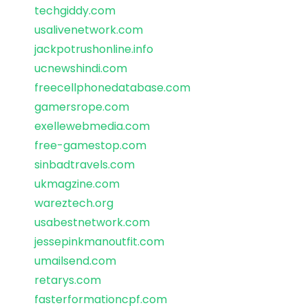
techgiddy.com
usalivenetwork.com
jackpotrushonline.info
ucnewshindi.com
freecellphonedatabase.com
gamersrope.com
exellewebmedia.com
free-gamestop.com
sinbadtravels.com
ukmagzine.com
wareztech.org
usabestnetwork.com
jessepinkmanoutfit.com
umailsend.com
retarys.com
fasterformationcpf.com