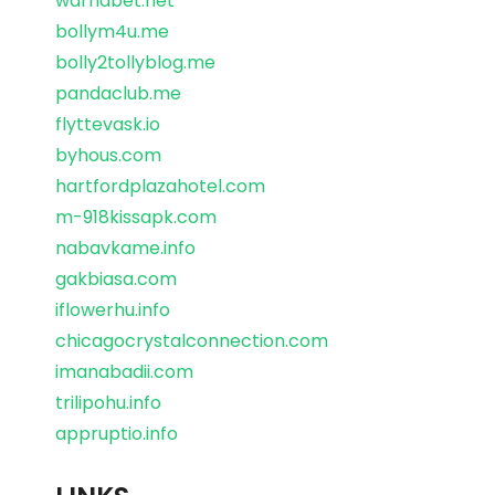
warnabet.net
bollym4u.me
bolly2tollyblog.me
pandaclub.me
flyttevask.io
byhous.com
hartfordplazahotel.com
m-918kissapk.com
nabavkame.info
gakbiasa.com
iflowerhu.info
chicagocrystalconnection.com
imanabadii.com
trilipohu.info
appruptio.info