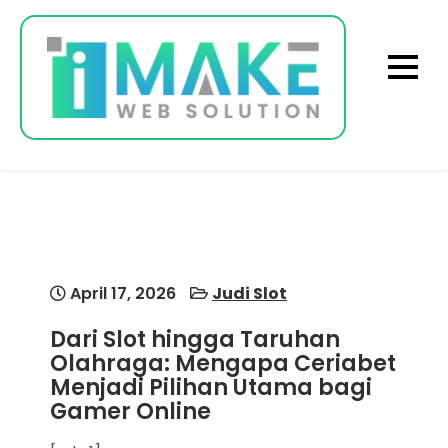
Skip
to
content
Slot Demo Gratis
Nikmati demo gratis Pragmatic
Pragmatic Play
Play X500 dan X1000 malam ini!
Coba slot gacor tanpa risiko dan
X500 dan X1000
rasakan pengalaman bermain
untuk Slot Gacor
yang seru.
Malam Ini
April 17, 2026
Judi Slot
Dari Slot hingga Taruhan
Olahraga: Mengapa Ceriabet
Menjadi Pilihan Utama bagi
Gamer Online