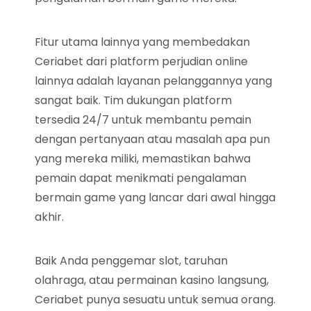
Fitur utama lainnya yang membedakan
Ceriabet dari platform perjudian online
lainnya adalah layanan pelanggannya yang
sangat baik. Tim dukungan platform
tersedia 24/7 untuk membantu pemain
dengan pertanyaan atau masalah apa pun
yang mereka miliki, memastikan bahwa
pemain dapat menikmati pengalaman
bermain game yang lancar dari awal hingga
akhir.
Baik Anda penggemar slot, taruhan
olahraga, atau permainan kasino langsung,
Ceriabet punya sesuatu untuk semua orang.