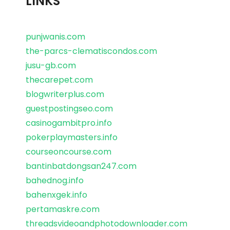
LINKS
punjwanis.com
the-parcs-clematiscondos.com
jusu-gb.com
thecarepet.com
blogwriterplus.com
guestpostingseo.com
casinogambitpro.info
pokerplaymasters.info
courseoncourse.com
bantinbatdongsan247.com
bahednog.info
bahenxgek.info
pertamaskre.com
threadsvideoandphotodownloader.com