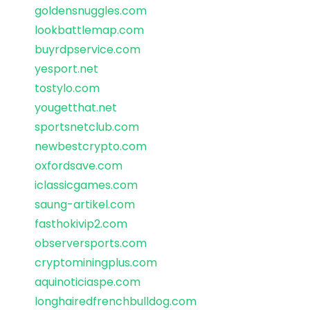
goldensnuggles.com
lookbattlemap.com
buyrdpservice.com
yesport.net
tostylo.com
yougetthat.net
sportsnetclub.com
newbestcrypto.com
oxfordsave.com
iclassicgames.com
saung-artikel.com
fasthokivip2.com
observersports.com
cryptominingplus.com
aquinoticiaspe.com
longhairedfrenchbulldog.com