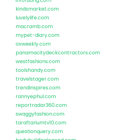
inforuang.com
kindsmarket.com
luvelylife.com
macramb.com
mypet-diary.com
oxweekly.com
panamacitydeckcontractors.com
westfashions.com
toolshandy.com
travelstager.com
trendinspires.com
rannyephul.com
reportradar360.com
swaggyfashion.com
taraftariumtv10.com
questionquery.com