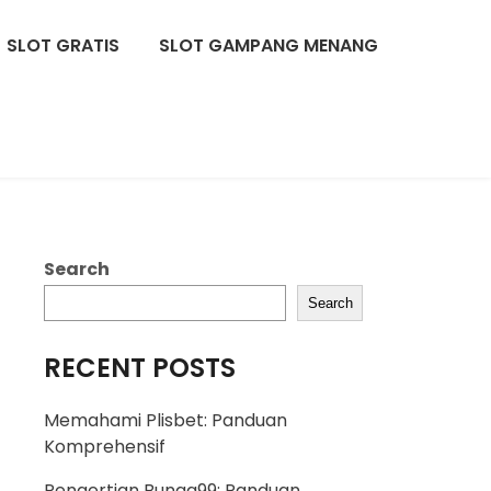
SLOT GRATIS
SLOT GAMPANG MENANG
Search
Search
RECENT POSTS
Memahami Plisbet: Panduan
Komprehensif
Pengertian Bunga99: Panduan