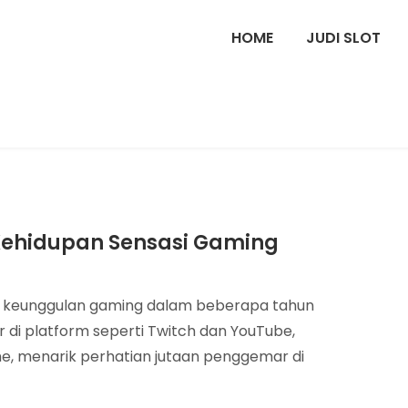
HOME
JUDI SLOT
Kehidupan Sensasi Gaming
n keunggulan gaming dalam beberapa tahun
 di platform seperti Twitch dan YouTube,
, menarik perhatian jutaan penggemar di