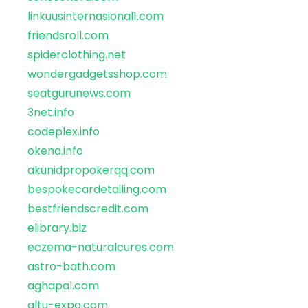
linkuusinternasional1.com
friendsroll.com
spiderclothing.net
wondergadgetsshop.com
seatgurunews.com
3net.info
codeplex.info
okena.info
akunidpropokerqq.com
bespokecardetailing.com
bestfriendscredit.com
elibrary.biz
eczema-naturalcures.com
astro-bath.com
aghapal.com
altu-expo.com