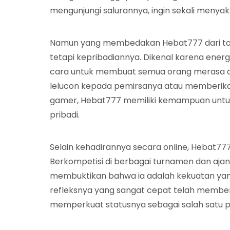
mengunjungi salurannya, ingin sekali menyaks
Namun yang membedakan Hebat777 dari tok
tetapi kepribadiannya. Dikenal karena energ
cara untuk membuat semua orang merasa di
lelucon kepada pemirsanya atau memberi
gamer, Hebat777 memiliki kemampuan untu
pribadi.
Selain kehadirannya secara online, Hebat777
Berkompetisi di berbagai turnamen dan ajang d
membuktikan bahwa ia adalah kekuatan yang 
refleksnya yang sangat cepat telah member
memperkuat statusnya sebagai salah satu p