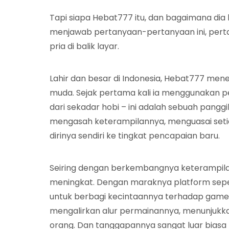
Tapi siapa Hebat777 itu, dan bagaimana dia
menjawab pertanyaan-pertanyaan ini, perta
pria di balik layar.
Lahir dan besar di Indonesia, Hebat777 me
muda. Sejak pertama kali ia menggunakan p
dari sekadar hobi – ini adalah sebuah pang
mengasah keterampilannya, menguasai set
dirinya sendiri ke tingkat pencapaian baru.
Seiring dengan berkembangnya keterampilan
meningkat. Dengan maraknya platform seper
untuk berbagi kecintaannya terhadap game k
mengalirkan alur permainannya, menunjukkan
orang. Dan tanggapannya sangat luar bia