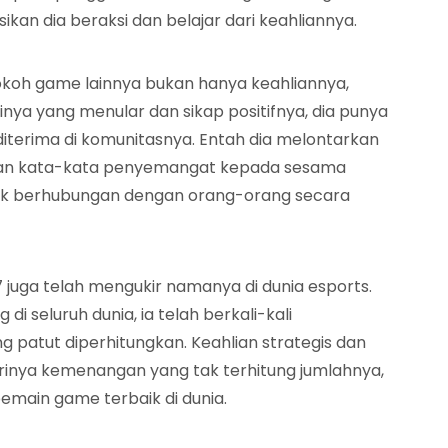
ikan dia beraksi dan belajar dari keahliannya.
oh game lainnya bukan hanya keahliannya,
inya yang menular dan sikap positifnya, dia punya
terima di komunitasnya. Entah dia melontarkan
kan kata-kata penyemangat kepada sesama
k berhubungan dengan orang-orang secara
 juga telah mengukir namanya di dunia esports.
i seluruh dunia, ia telah berkali-kali
patut diperhitungkan. Keahlian strategis dan
inya kemenangan yang tak terhitung jumlahnya,
emain game terbaik di dunia.