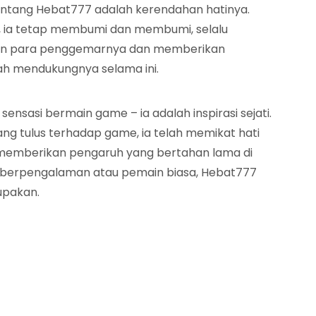
tentang Hebat777 adalah kerendahan hatinya.
, ia tetap membumi dan membumi, selalu
gan para penggemarnya dan memberikan
ah mendukungnya selama ini.
ensasi bermain game – ia adalah inspirasi sejati.
ng tulus terhadap game, ia telah memikat hati
 memberikan pengaruh yang bertahan lama di
 berpengalaman atau pemain biasa, Hebat777
upakan.