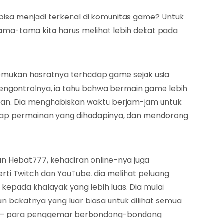
 bisa menjadi terkenal di komunitas game? Untuk
ma-tama kita harus melihat lebih dekat pada
nemukan hasratnya terhadap game sejak usia
engontrolnya, ia tahu bahwa bermain game lebih
gilan. Dia menghabiskan waktu berjam-jam untuk
iap permainan yang dihadapinya, dan mendorong
 Hebat777, kehadiran online-nya juga
ti Twitch dan YouTube, dia melihat peluang
epada khalayak yang lebih luas. Dia mulai
 bakatnya yang luar biasa untuk dilihat semua
sa – para penggemar berbondong-bondong