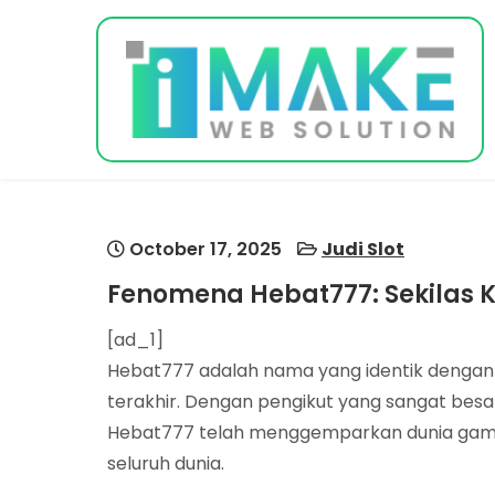
Skip
to
content
Slot Demo Gratis
Nikmati demo gratis Pragmatic Play
Pragmatic Play
X500 dan X1000 malam ini! Coba slot
gacor tanpa risiko dan rasakan
X500 dan X1000
pengalaman bermain yang seru.
October 17, 2025
Judi Slot
untuk Slot Gacor
Fenomena Hebat777: Sekilas 
Malam Ini
[ad_1]
Hebat777 adalah nama yang identik denga
terakhir. Dengan pengikut yang sangat besar
Hebat777 telah menggemparkan dunia game
seluruh dunia.