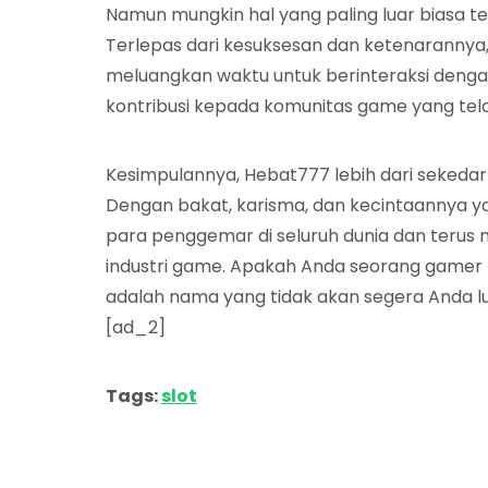
Namun mungkin hal yang paling luar biasa 
Terlepas dari kesuksesan dan ketenarannya
meluangkan waktu untuk berinteraksi den
kontribusi kepada komunitas game yang tel
Kesimpulannya, Hebat777 lebih dari sekedar s
Dengan bakat, karisma, dan kecintaannya ya
para penggemar di seluruh dunia dan terus
industri game. Apakah Anda seorang gamer
adalah nama yang tidak akan segera Anda l
[ad_2]
Tags:
slot