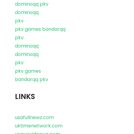
dominoqq pkv
dominoqq
pkv
pkv games bandarqq
pkv
dominoqq
dominoqq
pkv
pkv games
bandarqq pkv
LINKS
usafullnewz.com
uktimenetwork.com