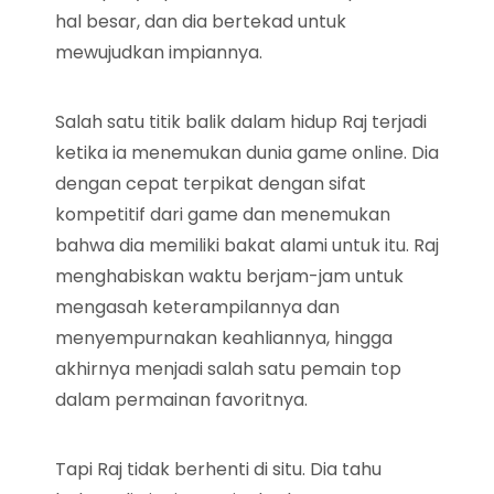
hal besar, dan dia bertekad untuk
mewujudkan impiannya.
Salah satu titik balik dalam hidup Raj terjadi
ketika ia menemukan dunia game online. Dia
dengan cepat terpikat dengan sifat
kompetitif dari game dan menemukan
bahwa dia memiliki bakat alami untuk itu. Raj
menghabiskan waktu berjam-jam untuk
mengasah keterampilannya dan
menyempurnakan keahliannya, hingga
akhirnya menjadi salah satu pemain top
dalam permainan favoritnya.
Tapi Raj tidak berhenti di situ. Dia tahu