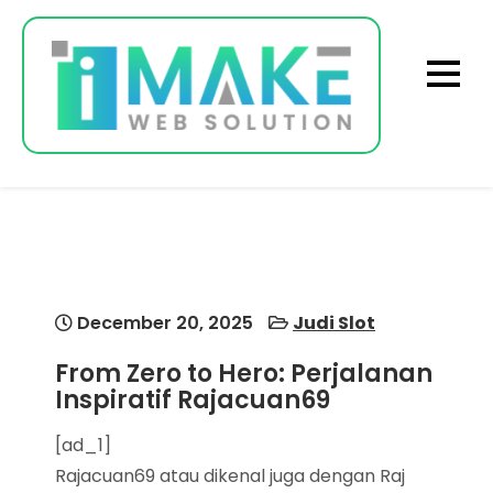
Skip
to
content
Slot Demo Gratis
Nikmati demo gratis Pragmatic
Pragmatic Play
Play X500 dan X1000 malam ini!
Coba slot gacor tanpa risiko dan
X500 dan X1000
rasakan pengalaman bermain
untuk Slot Gacor
yang seru.
Malam Ini
December 20, 2025
Judi Slot
From Zero to Hero: Perjalanan
Inspiratif Rajacuan69
[ad_1]
Rajacuan69 atau dikenal juga dengan Raj