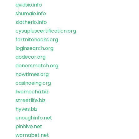
qvidsio.info
shumaio.info
slotherio.info
cysapluscertification.org
fortnitehacks.org
loginsearch.org
aodecor.org
donorsmatch.org
nowtimes.org
casinoeing.org
livemocha.biz
streetlife.biz
hyves.biz
enoughinfo.net
pinhive.net
warnabet.net