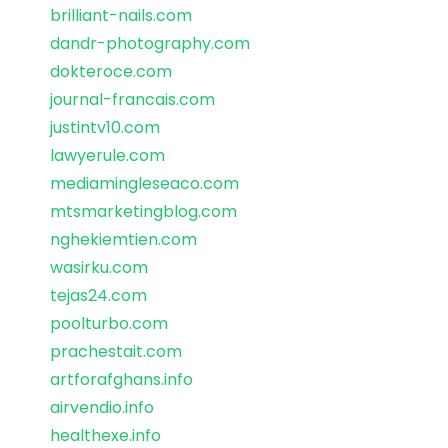
brilliant-nails.com
dandr-photography.com
dokteroce.com
journal-francais.com
justintv10.com
lawyerule.com
mediamingleseaco.com
mtsmarketingblog.com
nghekiemtien.com
wasirku.com
tejas24.com
poolturbo.com
prachestait.com
artforafghans.info
airvendio.info
healthexe.info