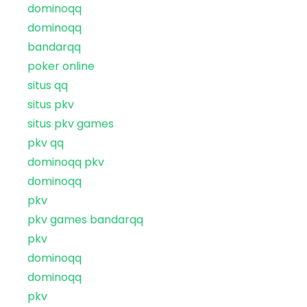
dominoqq
dominoqq
bandarqq
poker online
situs qq
situs pkv
situs pkv games
pkv qq
dominoqq pkv
dominoqq
pkv
pkv games bandarqq
pkv
dominoqq
dominoqq
pkv