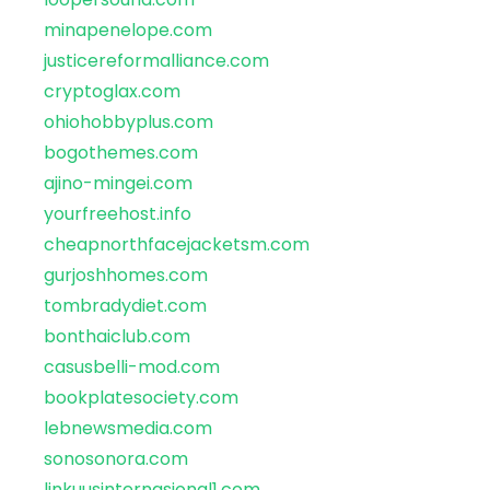
minapenelope.com
justicereformalliance.com
cryptoglax.com
ohiohobbyplus.com
bogothemes.com
ajino-mingei.com
yourfreehost.info
cheapnorthfacejacketsm.com
gurjoshhomes.com
tombradydiet.com
bonthaiclub.com
casusbelli-mod.com
bookplatesociety.com
lebnewsmedia.com
sonosonora.com
linkuusinternasional1.com