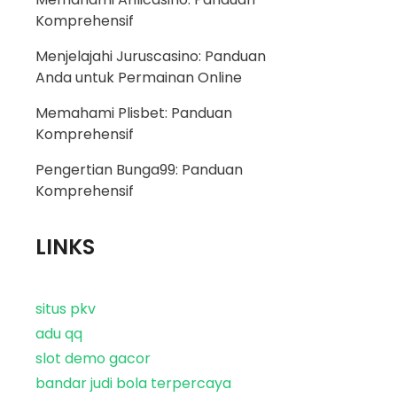
Komprehensif
Menjelajahi Juruscasino: Panduan
Anda untuk Permainan Online
Memahami Plisbet: Panduan
Komprehensif
Pengertian Bunga99: Panduan
Komprehensif
LINKS
situs pkv
adu qq
slot demo gacor
bandar judi bola terpercaya