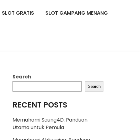
SLOT GRATIS
SLOT GAMPANG MENANG
Search
Search
RECENT POSTS
Memahami Saung4D: Panduan
Utama untuk Pemula
Memahami Ahlicasino: Panduan