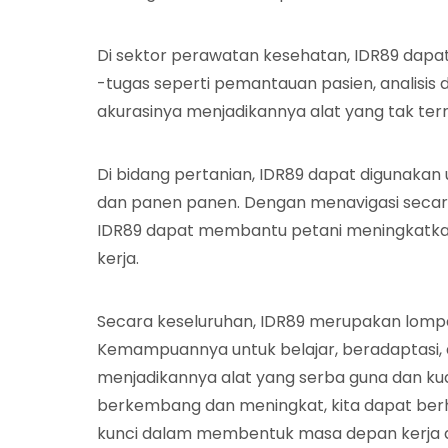
Di sektor perawatan kesehatan, IDR89 dapa
-tugas seperti pemantauan pasien, analisis 
akurasinya menjadikannya alat yang tak ter
Di bidang pertanian, IDR89 dapat digunakan
dan panen panen. Dengan menavigasi secara
IDR89 dapat membantu petani meningkatkan
kerja.
Secara keseluruhan, IDR89 merupakan lompa
Kemampuannya untuk belajar, beradaptasi,
menjadikannya alat yang serba guna dan kuat 
berkembang dan meningkat, kita dapat ber
kunci dalam membentuk masa depan kerja da