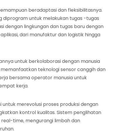
emampuan beradaptasi dan fleksibilitasnya.
ang diprogram untuk melakukan tugas -tugas
asi dengan lingkungan dan tugas baru dengan
plikasi, dari manufaktur dan logistik hingga
uannya untuk berkolaborasi dengan manusia
an memanfaatkan teknologi sensor canggih dan
erja bersama operator manusia untuk
tempat kerja.
nsi untuk merevolusi proses produksi dengan
atkan kontrol kualitas. Sistem penglihatan
 real-time, mengurangi limbah dan
ruhan.