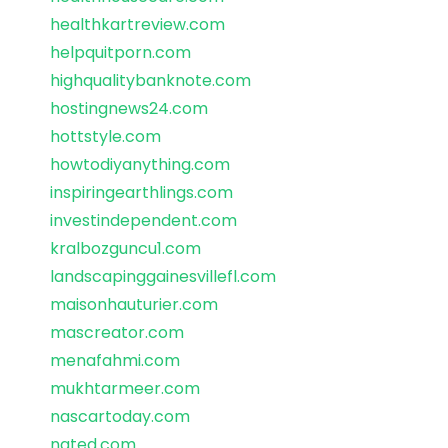
healthkartreview.com
helpquitporn.com
highqualitybanknote.com
hostingnews24.com
hottstyle.com
howtodiyanything.com
inspiringearthlings.com
investindependent.com
kralbozguncu1.com
landscapinggainesvillefl.com
maisonhauturier.com
mascreator.com
menafahmi.com
mukhtarmeer.com
nascartoday.com
nqted.com