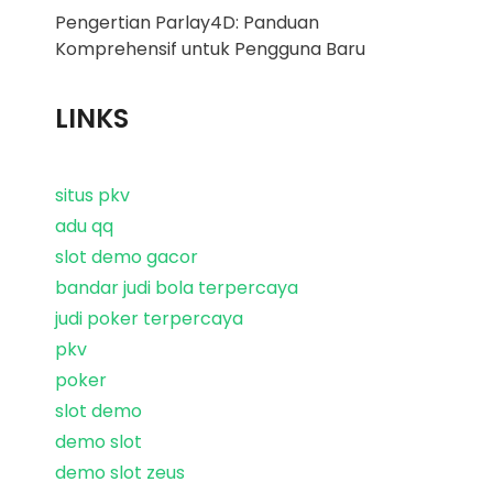
Pengertian Parlay4D: Panduan
Komprehensif untuk Pengguna Baru
LINKS
situs pkv
adu qq
slot demo gacor
bandar judi bola terpercaya
judi poker terpercaya
pkv
poker
slot demo
demo slot
demo slot zeus