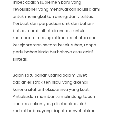
Inibet adalah suplemen baru yang
revolusioner yang menawarkan solusi alami
untuk meningkatkan energi dan vitalitas.
Terbuat dari perpaduan unik dari bahan-
bahan alami, Inibet dirancang untuk
membantu meningkatkan kesehatan dan
kesejahteraan secara keseluruhan, tanpa
perlu bahan kimia berbahaya atau aditif
sintetis.
Salah satu bahan utama dalam DiBet
adalah ekstrak teh hijau, yang dikenal
karena sifat antioksidannya yang kuat.
Antioksidan membantu melindungi tubuh
dari kerusakan yang disebabkan oleh
radikal bebas, yang dapat menyebabkan