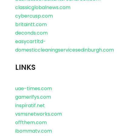
classicglobalnews.com
cybercusp.com
britaintt.com
deconds.com
easycartltd-
domesticcleaningservicesedinburgh.com
LINKS
uae-times.com
gamerifys.com
inspiratif.net
vsmsnetworks.com
offthem.com
ibommatv.com