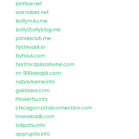
pinhive.net
warnabet.net
bollym4u.me
bolly2tollyblog.me
pandaclub.me
flyttevask.io
byhous.com
hartfordplazahotel.com
m-918kissapk.com
nabavkame.info
gakbiasa.com
iflowerhu.info
chicagocrystalconnection.com
imanabadii.com
trilipohu.info
appruptio.info