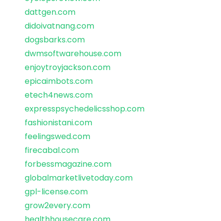
dattgen.com
didoivatnang.com
dogsbarks.com
dwmsoftwarehouse.com
enjoytroyjackson.com
epicaimbots.com
etech4news.com
expresspsychedelicsshop.com
fashionistani.com
feelingswed.com
firecabal.com
forbessmagazine.com
globalmarketlivetoday.com
gpl-license.com
grow2every.com
healthhousecare.com