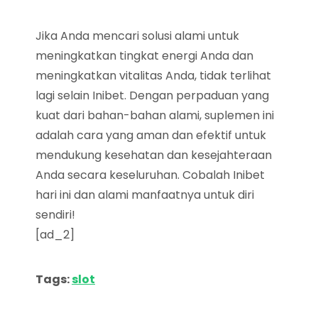
Jika Anda mencari solusi alami untuk
meningkatkan tingkat energi Anda dan
meningkatkan vitalitas Anda, tidak terlihat
lagi selain Inibet. Dengan perpaduan yang
kuat dari bahan-bahan alami, suplemen ini
adalah cara yang aman dan efektif untuk
mendukung kesehatan dan kesejahteraan
Anda secara keseluruhan. Cobalah Inibet
hari ini dan alami manfaatnya untuk diri
sendiri!
[ad_2]
Tags:
slot