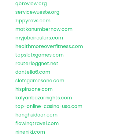
qbreview.org
servicewueste.org
zippyrevs.com
matkanumbernow.com
myjobcirculars.com
healthmoreoverfitness.com
topslotxgames.com
routerloggnet.net
dantella6.com
slotsgamesone.com
hispinzone.com
kalyanbazarnights.com
top-online-casino-usa.com
honghuidoor.com
flowingtravel.com
nineniki.com