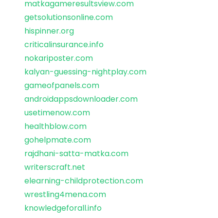
matkagameresultsview.com
getsolutionsonline.com
hispinner.org
criticalinsurance.info
nokariposter.com
kalyan-guessing-nightplay.com
gameofpanels.com
androidappsdownloader.com
usetimenow.com
healthblow.com
gohelpmate.com
rajdhani-satta-matka.com
writerscraft.net
elearning-childprotection.com
wrestling4mena.com
knowledgeforall.info