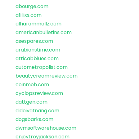
abourge.com
afiliixs.com
alharammallz.com
americanbulletins.com
asespares.com
arabianstime.com
atticabblues.com
autometropolist.com
beautycreamreview.com
coinmoh.com
cyclopsreview.com
dattgen.com
didoivatnang.com
dogsbarks.com
dwmsoftwarehouse.com
enjoytroyjackson.com