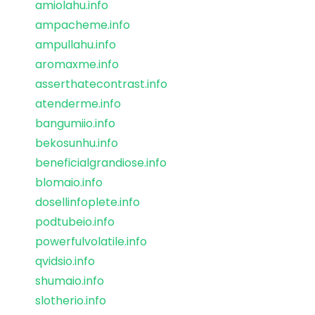
amiolahu.info
ampacheme.info
ampullahu.info
aromaxme.info
asserthatecontrast.info
atenderme.info
bangumiio.info
bekosunhu.info
beneficialgrandiose.info
blomaio.info
dosellinfoplete.info
podtubeio.info
powerfulvolatile.info
qvidsio.info
shumaio.info
slotherio.info