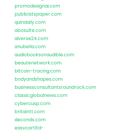
promodesignai.com
publicistspaper.com
quindaily.com
abosulte.com
aiverse24.com
anubella.com
audiobooksonaudible.com
beautenetwork.com
bitcoin-tracing.com
bodyandshapes.com
businessconsultantsroundrock.com
classicglobalnews.com
cybercusp.com
britaintt.com
deconds.com
easycartltd-