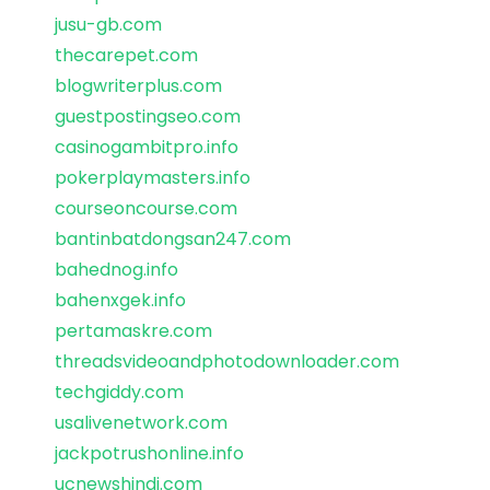
jusu-gb.com
thecarepet.com
blogwriterplus.com
guestpostingseo.com
casinogambitpro.info
pokerplaymasters.info
courseoncourse.com
bantinbatdongsan247.com
bahednog.info
bahenxgek.info
pertamaskre.com
threadsvideoandphotodownloader.com
techgiddy.com
usalivenetwork.com
jackpotrushonline.info
ucnewshindi.com