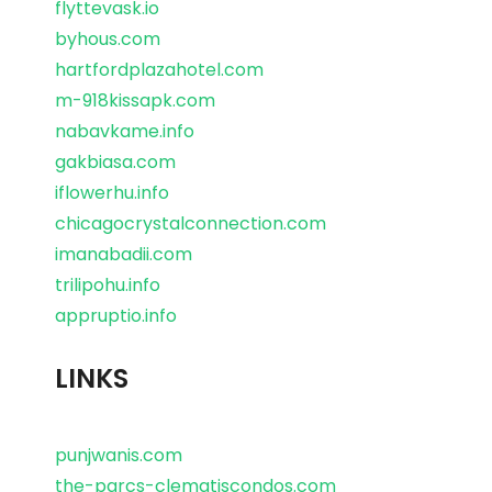
flyttevask.io
byhous.com
hartfordplazahotel.com
m-918kissapk.com
nabavkame.info
gakbiasa.com
iflowerhu.info
chicagocrystalconnection.com
imanabadii.com
trilipohu.info
appruptio.info
LINKS
punjwanis.com
the-parcs-clematiscondos.com