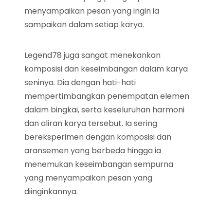
menyampaikan pesan yang ingin ia
sampaikan dalam setiap karya.
Legend78 juga sangat menekankan
komposisi dan keseimbangan dalam karya
seninya. Dia dengan hati-hati
mempertimbangkan penempatan elemen
dalam bingkai, serta keseluruhan harmoni
dan aliran karya tersebut. Ia sering
bereksperimen dengan komposisi dan
aransemen yang berbeda hingga ia
menemukan keseimbangan sempurna
yang menyampaikan pesan yang
diinginkannya.