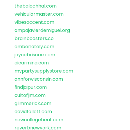
thebalochhal.com
vehicularmaster.com
vibesaccent.com
ampajavierdemiguel.org
brainboosters.co
amberlately.com
joycebriscoe.com
aicarmina.com
mypartysupplystore.com
annforwisconsin.com
findjaipur.com
cultofjim.com
glimmerick.com
davidfollett.com
newcollegebeat.com
reverbnewyork.com