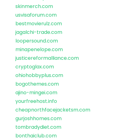
skinmerch.com
usvisaforum.com
bestmovierulz.com
jagalchi-trade.com
loopersound.com
minapenelope.com
justicereformalliance.com
cryptoglax.com
ohiohobbyplus.com
bogothemes.com
ajino-mingei.com
yourfreehost.info
cheapnorthfacejacketsm.com
gurjoshhomes.com
tombradydiet.com
bonthaiclub.com