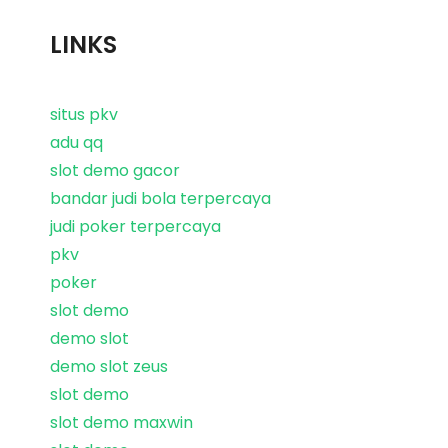
LINKS
situs pkv
adu qq
slot demo gacor
bandar judi bola terpercaya
judi poker terpercaya
pkv
poker
slot demo
demo slot
demo slot zeus
slot demo
slot demo maxwin