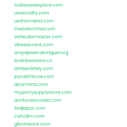
todayusaexplore.com
usalocality.com
usafournewz.com
thebalochhal.com
vehicularmaster.com
vibesaccent.com
ampajavierdemiguel.org
brainboosters.co
amberlately.com
joycebriscoe.com
aicarmina.com
mypartysupplystore.com
annforwisconsin.com
findjaipur.com
cultofjim.com
glimmerick.com