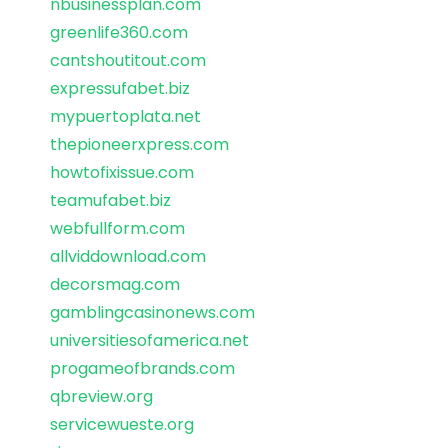
nbusinessplan.com
greenlife360.com
cantshoutitout.com
expressufabet.biz
mypuertoplata.net
thepioneerxpress.com
howtofixissue.com
teamufabet.biz
webfullform.com
allviddownload.com
decorsmag.com
gamblingcasinonews.com
universitiesofamerica.net
progameofbrands.com
qbreview.org
servicewueste.org