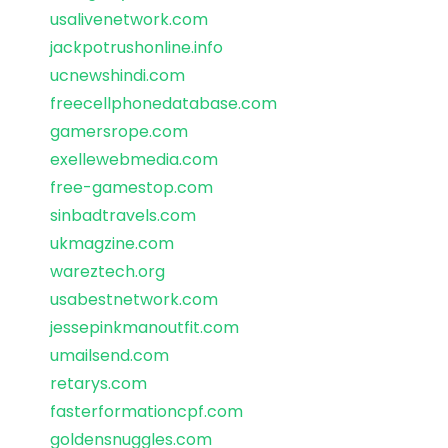
usalivenetwork.com
jackpotrushonline.info
ucnewshindi.com
freecellphonedatabase.com
gamersrope.com
exellewebmedia.com
free-gamestop.com
sinbadtravels.com
ukmagzine.com
wareztech.org
usabestnetwork.com
jessepinkmanoutfit.com
umailsend.com
retarys.com
fasterformationcpf.com
goldensnuggles.com