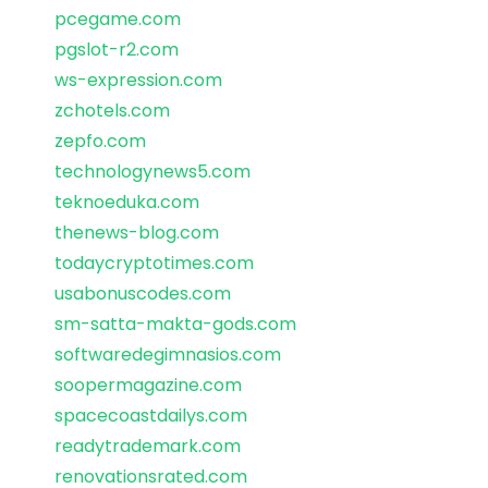
pcegame.com
pgslot-r2.com
ws-expression.com
zchotels.com
zepfo.com
technologynews5.com
teknoeduka.com
thenews-blog.com
todaycryptotimes.com
usabonuscodes.com
sm-satta-makta-gods.com
softwaredegimnasios.com
soopermagazine.com
spacecoastdailys.com
readytrademark.com
renovationsrated.com