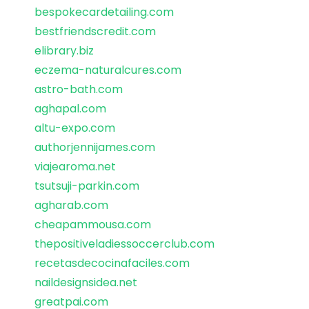
bespokecardetailing.com
bestfriendscredit.com
elibrary.biz
eczema-naturalcures.com
astro-bath.com
aghapal.com
altu-expo.com
authorjennijames.com
viajearoma.net
tsutsuji-parkin.com
agharab.com
cheapammousa.com
thepositiveladiessoccerclub.com
recetasdecocinafaciles.com
naildesignsidea.net
greatpai.com