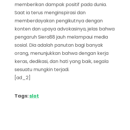
memberikan dampak positif pada dunia.
Saat ia terus menginspirasi dan
memberdayakan pengikutnya dengan
konten dan upaya advokasinya, jelas bahwa
pengaruh Siera88 jauh melampaui media
sosial. Dia adalah panutan bagi banyak
orang, menunjukkan bahwa dengan kerja
keras, dedikasi, dan hati yang baik, segala
sesuatu mungkin terjadi.
[ad_2]
Tags:
slot