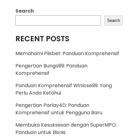
Search
Search
RECENT POSTS
Memahami Plisbet: Panduan Komprehensif
Pengertian Bunga99: Panduan
Komprehensif
Panduan Komprehensif Winlose99: Yang
Perlu Anda Ketahui
Pengertian Parlay4D: Panduan
Komprehensif untuk Pengguna Baru
Membuka Kesuksesan dengan SuperMPO:
Panduan untuk Bisnis