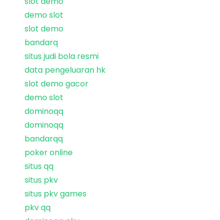
slot demo
demo slot
slot demo
bandarq
situs judi bola resmi
data pengeluaran hk
slot demo gacor
demo slot
dominoqq
dominoqq
bandarqq
poker online
situs qq
situs pkv
situs pkv games
pkv qq