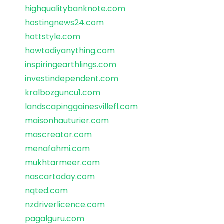
highqualitybanknote.com
hostingnews24.com
hottstyle.com
howtodiyanything.com
inspiringearthlings.com
investindependent.com
kralbozguncu1.com
landscapinggainesvillefl.com
maisonhauturier.com
mascreator.com
menafahmi.com
mukhtarmeer.com
nascartoday.com
nqted.com
nzdriverlicence.com
pagalguru.com