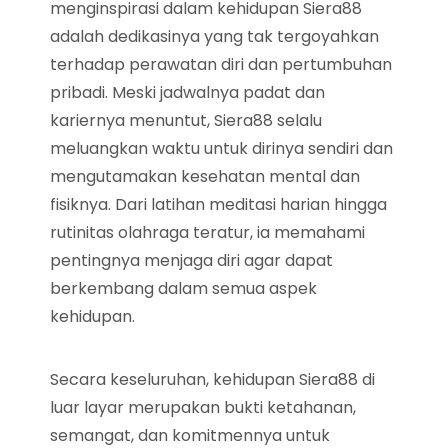
menginspirasi dalam kehidupan Siera88
adalah dedikasinya yang tak tergoyahkan
terhadap perawatan diri dan pertumbuhan
pribadi. Meski jadwalnya padat dan
kariernya menuntut, Siera88 selalu
meluangkan waktu untuk dirinya sendiri dan
mengutamakan kesehatan mental dan
fisiknya. Dari latihan meditasi harian hingga
rutinitas olahraga teratur, ia memahami
pentingnya menjaga diri agar dapat
berkembang dalam semua aspek
kehidupan.
Secara keseluruhan, kehidupan Siera88 di
luar layar merupakan bukti ketahanan,
semangat, dan komitmennya untuk