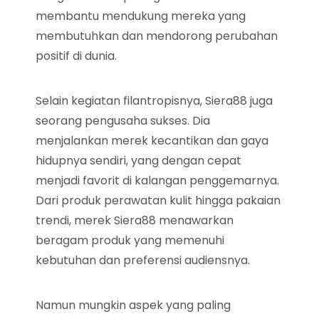
membantu mendukung mereka yang
membutuhkan dan mendorong perubahan
positif di dunia.
Selain kegiatan filantropisnya, Siera88 juga
seorang pengusaha sukses. Dia
menjalankan merek kecantikan dan gaya
hidupnya sendiri, yang dengan cepat
menjadi favorit di kalangan penggemarnya.
Dari produk perawatan kulit hingga pakaian
trendi, merek Siera88 menawarkan
beragam produk yang memenuhi
kebutuhan dan preferensi audiensnya.
Namun mungkin aspek yang paling