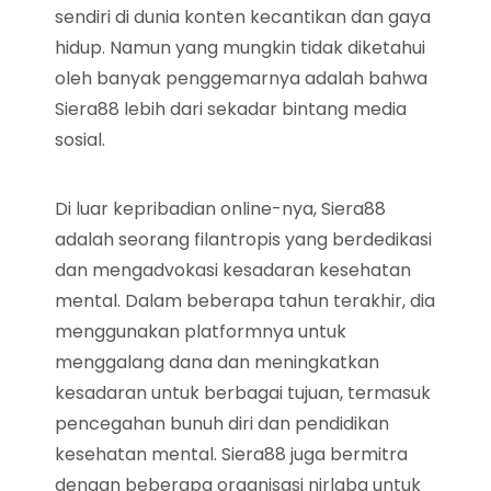
sendiri di dunia konten kecantikan dan gaya
hidup. Namun yang mungkin tidak diketahui
oleh banyak penggemarnya adalah bahwa
Siera88 lebih dari sekadar bintang media
sosial.
Di luar kepribadian online-nya, Siera88
adalah seorang filantropis yang berdedikasi
dan mengadvokasi kesadaran kesehatan
mental. Dalam beberapa tahun terakhir, dia
menggunakan platformnya untuk
menggalang dana dan meningkatkan
kesadaran untuk berbagai tujuan, termasuk
pencegahan bunuh diri dan pendidikan
kesehatan mental. Siera88 juga bermitra
dengan beberapa organisasi nirlaba untuk