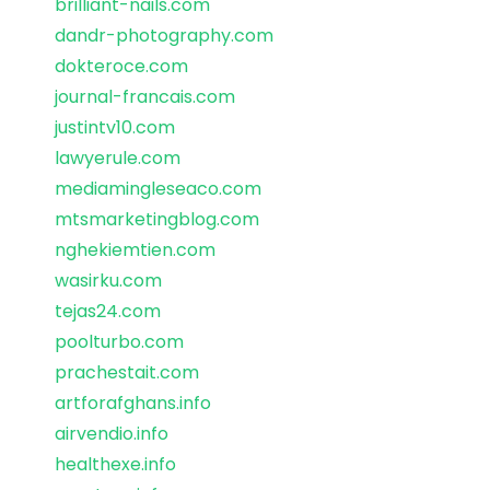
brilliant-nails.com
dandr-photography.com
dokteroce.com
journal-francais.com
justintv10.com
lawyerule.com
mediamingleseaco.com
mtsmarketingblog.com
nghekiemtien.com
wasirku.com
tejas24.com
poolturbo.com
prachestait.com
artforafghans.info
airvendio.info
healthexe.info