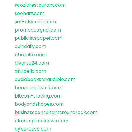
scoziarestaurant.com
seohart.com
set-cleaning.com
promodesignai.com
publicistspaper.com
quindaily.com
abosulte.com
aiverse24.com
anubella.com
audiobooksonaudible.com
beautenetwork.com
bitcoin-tracing.com
bodyandshapes.com
businessconsultantsroundrock.com
classicglobalnews.com
cybercusp.com