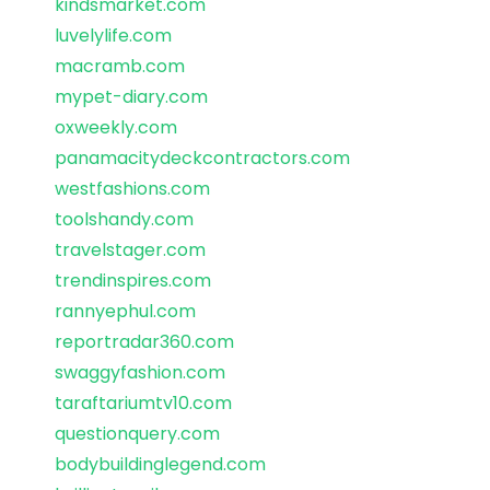
kindsmarket.com
luvelylife.com
macramb.com
mypet-diary.com
oxweekly.com
panamacitydeckcontractors.com
westfashions.com
toolshandy.com
travelstager.com
trendinspires.com
rannyephul.com
reportradar360.com
swaggyfashion.com
taraftariumtv10.com
questionquery.com
bodybuildinglegend.com