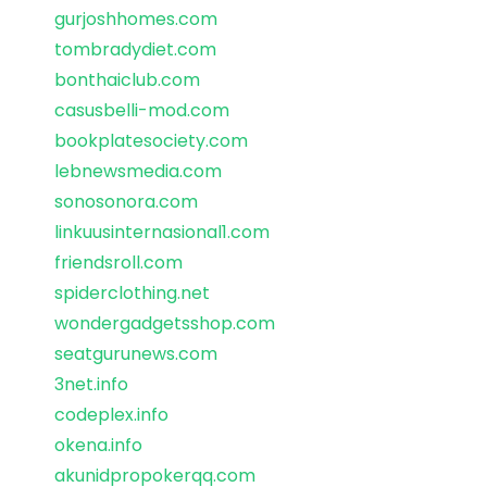
gurjoshhomes.com
tombradydiet.com
bonthaiclub.com
casusbelli-mod.com
bookplatesociety.com
lebnewsmedia.com
sonosonora.com
linkuusinternasional1.com
friendsroll.com
spiderclothing.net
wondergadgetsshop.com
seatgurunews.com
3net.info
codeplex.info
okena.info
akunidpropokerqq.com