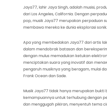
Jaya77, lahir Jaya Singh, adalah musisi, prod
dari Los Angeles, California. Dengan perpadu
pop, musik Jaya77 merupakan perpaduan 
membawa mereka ke dunia eksplorasi sonik
Apa yang membedakan Jaya77 dari artis lai
dalam mendobrak batasan dan bereksperim
dengan mulus memadukan ketukan elektroni
menciptakan suara yang inovatif dan mena
pengaruh musiknya yang beragam, mulai dari
Frank Ocean dan Sade.
Musik Jaya77 tidak hanya merupakan bukti b
kemampuannya untuk terhubung dengan pende
dan menggugah pikiran, menyentuh tema cin