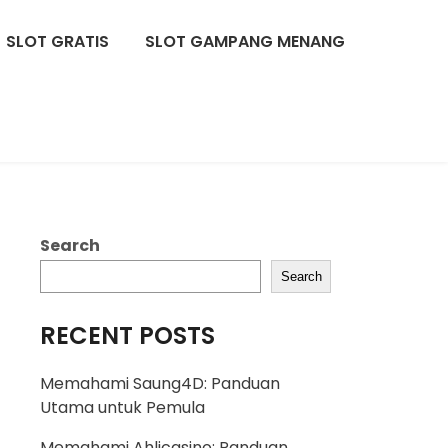
SLOT GRATIS
SLOT GAMPANG MENANG
Search
Search
RECENT POSTS
Memahami Saung4D: Panduan
Utama untuk Pemula
Memahami Ahlicasino: Panduan