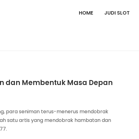
HOME
JUDI SLOT
n dan Membentuk Masa Depan
ng, para seniman terus-menerus mendobrak
alah satu artis yang mendobrak hambatan dan
77.