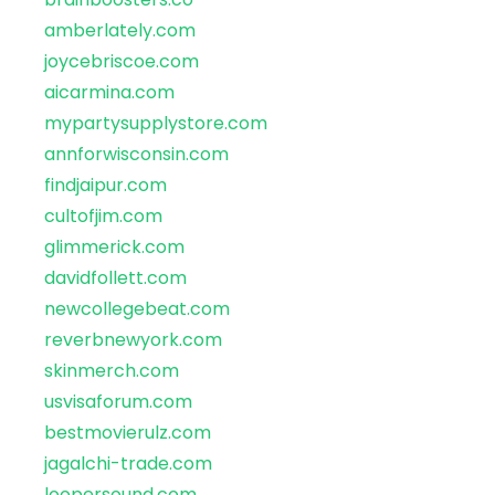
amberlately.com
joycebriscoe.com
aicarmina.com
mypartysupplystore.com
annforwisconsin.com
findjaipur.com
cultofjim.com
glimmerick.com
davidfollett.com
newcollegebeat.com
reverbnewyork.com
skinmerch.com
usvisaforum.com
bestmovierulz.com
jagalchi-trade.com
loopersound.com