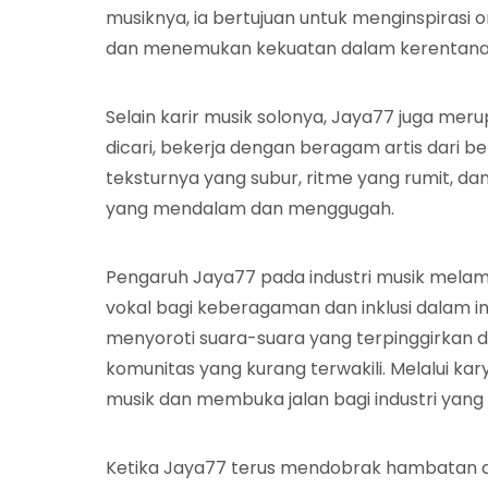
musiknya, ia bertujuan untuk menginspirasi 
dan menemukan kekuatan dalam kerentana
Selain karir musik solonya, Jaya77 juga me
dicari, bekerja dengan beragam artis dari be
teksturnya yang subur, ritme yang rumit, da
yang mendalam dan menggugah.
Pengaruh Jaya77 pada industri musik melamp
vokal bagi keberagaman dan inklusi dalam i
menyoroti suara-suara yang terpinggirkan 
komunitas yang kurang terwakili. Melalui k
musik dan membuka jalan bagi industri yang le
Ketika Jaya77 terus mendobrak hambatan d