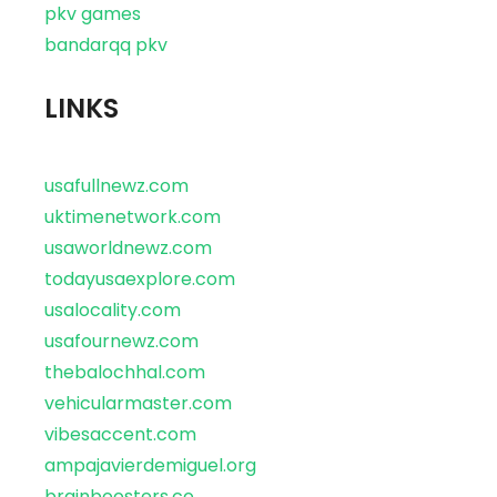
pkv games
bandarqq pkv
LINKS
usafullnewz.com
uktimenetwork.com
usaworldnewz.com
todayusaexplore.com
usalocality.com
usafournewz.com
thebalochhal.com
vehicularmaster.com
vibesaccent.com
ampajavierdemiguel.org
brainboosters.co