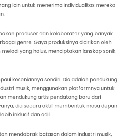
orang lain untuk menerima individualitas mereka
n.
rupakan produser dan kolaborator yang banyak
rbagai genre. Gaya produksinya dicirikan oleh
n melodi yang halus, menciptakan lanskap sonik
aui keseniannya sendiri. Dia adalah pendukung
ndustri musik, menggunakan platformnya untuk
dan mendukung artis pendatang baru dari
aryanya, dia secara aktif membentuk masa depan
bih inklusif dan adil.
an mendobrak batasan dalam industri musik,