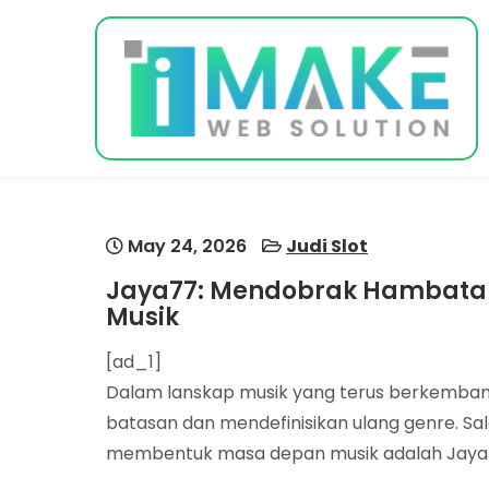
Skip
to
content
Slot Demo Gratis
Nikmati demo gratis Pragmatic Play
Pragmatic Play
X500 dan X1000 malam ini! Coba slot
gacor tanpa risiko dan rasakan
X500 dan X1000
pengalaman bermain yang seru.
May 24, 2026
Judi Slot
untuk Slot Gacor
Jaya77: Mendobrak Hambata
Malam Ini
Musik
[ad_1]
Dalam lanskap musik yang terus berkemba
batasan dan mendefinisikan ulang genre. S
membentuk masa depan musik adalah Jaya