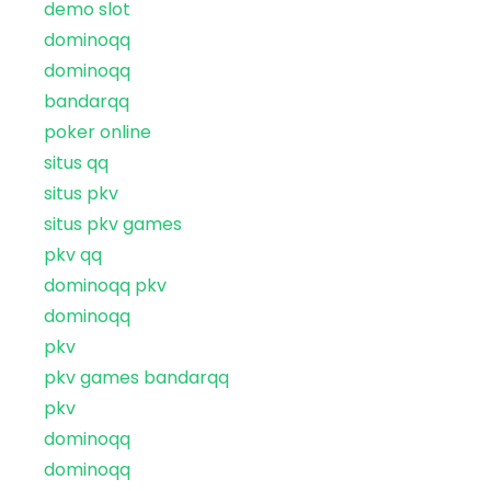
demo slot
dominoqq
dominoqq
bandarqq
poker online
situs qq
situs pkv
situs pkv games
pkv qq
dominoqq pkv
dominoqq
pkv
pkv games bandarqq
pkv
dominoqq
dominoqq