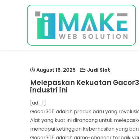
Skip
to
content
Slot Demo Gratis
Nikmati demo gratis Pragmatic Play
Pragmatic Play
X500 dan X1000 malam ini! Coba slot
gacor tanpa risiko dan rasakan
X500 dan X1000
pengalaman bermain yang seru.
August 16, 2025
Judi Slot
untuk Slot Gacor
Melepaskan Kekuatan Gacor3
Malam Ini
industri ini
[ad_1]
Gacor305 adalah produk baru yang revolusi
Alat yang kuat ini dirancang untuk melepas
mencapai ketinggian keberhasilan yang baru.
Gacor305 adalah game-changer terbaik ya