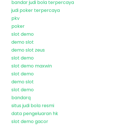
bandar judi bola terpercaya
judi poker terpercaya
pkv
poker
slot demo
demo slot
demo slot zeus
slot demo
slot demo maxwin
slot demo
demo slot
slot demo
bandarq
situs judi bola resmi
data pengeluaran hk
slot demo gacor