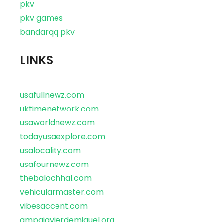
pkv
pkv games
bandarqq pkv
LINKS
usafullnewz.com
uktimenetwork.com
usaworldnewz.com
todayusaexplore.com
usalocality.com
usafournewz.com
thebalochhal.com
vehicularmaster.com
vibesaccent.com
ampajavierdemiguel.org