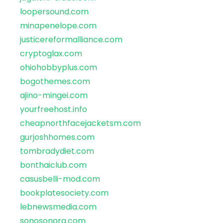
loopersound.com
minapenelope.com
justicereformalliance.com
cryptoglax.com
ohiohobbyplus.com
bogothemes.com
ajino-mingei.com
yourfreehost.info
cheapnorthfacejacketsm.com
gurjoshhomes.com
tombradydiet.com
bonthaiclub.com
casusbelli-mod.com
bookplatesociety.com
lebnewsmedia.com
sonosonora.com