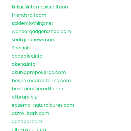
linkuusinternasional1.com
friendsroll.com
spiderclothing.net
wondergadgetsshop.com
seatgurunews.com
3net.info
codeplex.info
okena.info
akunidpropokerqq.com
bespokecardetailing.com
bestfriendscredit.com
elibrary.biz
eczema-naturalcures.com
astro-bath.com
aghapal.com
altu-expo.com