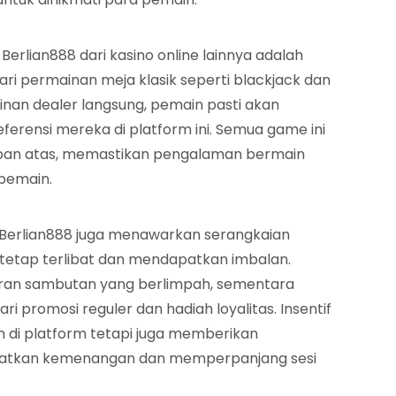
rlian888 dari kasino online lainnya adalah
i permainan meja klasik seperti blackjack dan
ainan dealer langsung, pemain pasti akan
erensi mereka di platform ini. Semua game ini
apan atas, memastikan pengalaman bermain
pemain.
 Berlian888 juga menawarkan serangkaian
etap terlibat dan mendapatkan imbalan.
an sambutan yang berlimpah, sementara
promosi reguler dan hadiah loyalitas. Insentif
 di platform tetapi juga memberikan
atkan kemenangan dan memperpanjang sesi