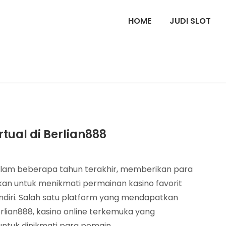
HOME
JUDI SLOT
tual di Berlian888
dalam beberapa tahun terakhir, memberikan para
n untuk menikmati permainan kasino favorit
iri. Salah satu platform yang mendapatkan
Berlian888, kasino online terkemuka yang
ntuk dinikmati para pemain.