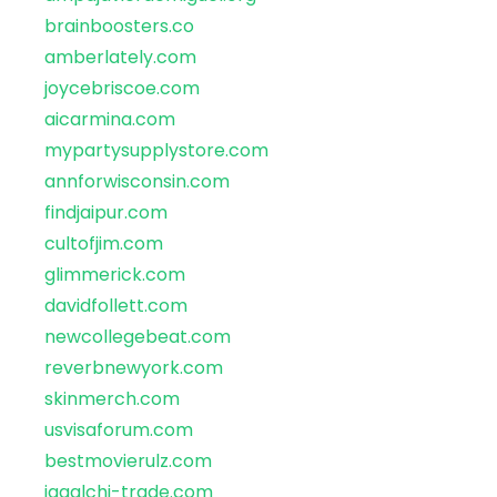
brainboosters.co
amberlately.com
joycebriscoe.com
aicarmina.com
mypartysupplystore.com
annforwisconsin.com
findjaipur.com
cultofjim.com
glimmerick.com
davidfollett.com
newcollegebeat.com
reverbnewyork.com
skinmerch.com
usvisaforum.com
bestmovierulz.com
jagalchi-trade.com