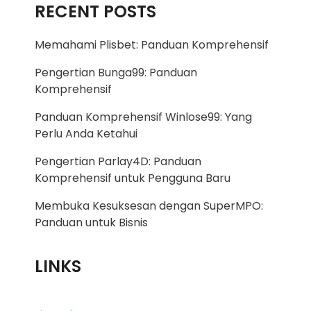
RECENT POSTS
Memahami Plisbet: Panduan Komprehensif
Pengertian Bunga99: Panduan
Komprehensif
Panduan Komprehensif Winlose99: Yang
Perlu Anda Ketahui
Pengertian Parlay4D: Panduan
Komprehensif untuk Pengguna Baru
Membuka Kesuksesan dengan SuperMPO:
Panduan untuk Bisnis
LINKS