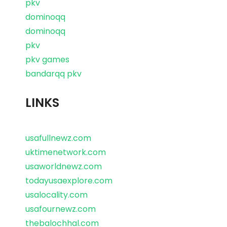
pkv
dominoqq
dominoqq
pkv
pkv games
bandarqq pkv
LINKS
usafullnewz.com
uktimenetwork.com
usaworldnewz.com
todayusaexplore.com
usalocality.com
usafournewz.com
thebalochhal.com