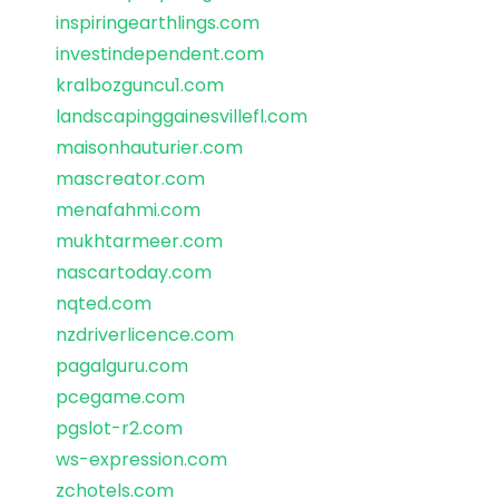
inspiringearthlings.com
investindependent.com
kralbozguncu1.com
landscapinggainesvillefl.com
maisonhauturier.com
mascreator.com
menafahmi.com
mukhtarmeer.com
nascartoday.com
nqted.com
nzdriverlicence.com
pagalguru.com
pcegame.com
pgslot-r2.com
ws-expression.com
zchotels.com