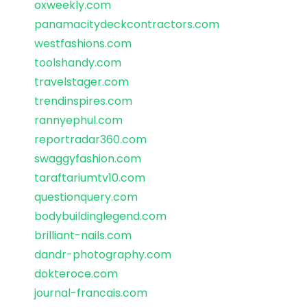
oxweekly.com
panamacitydeckcontractors.com
westfashions.com
toolshandy.com
travelstager.com
trendinspires.com
rannyephul.com
reportradar360.com
swaggyfashion.com
taraftariumtv10.com
questionquery.com
bodybuildinglegend.com
brilliant-nails.com
dandr-photography.com
dokteroce.com
journal-francais.com