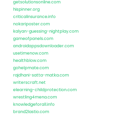
getsolutionsonline.com
hispinner.org
criticalinsurance.info
nokariposter.com
kalyan-guessing-nightplay.com
gameofpanels.com
androidappsdownloader.com
usetimenow.com
healthblow.com
gohelpmate.com
rajdhani-satta-matka.com
writerscraft.net
elearning-childprotection.com
wrestling4mena.com
knowledgeforall.info
brand2lastio.com