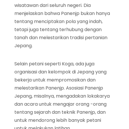
wisatawan dari seluruh negeri. Dia
menjelaskan bahwa Panenjp bukan hanya
tentang menciptakan pola yang indah,
tetapi juga tentang terhubung dengan
tanah dan melestarikan tradisi pertanian
Jepang.
Selain petani seperti Koga, ada juga
organisasi dan kelompok di Jepang yang
bekerja untuk mempromosikan dan
melestarikan Panenjp. Asosiasi Panenjp
Jepang, misalnya, mengadakan lokakarya
dan acara untuk mengajar orang -orang
tentang sejarah dan teknik Panenjp, dan
untuk mendorong lebih banyak petani
untuk melakukan latihan.