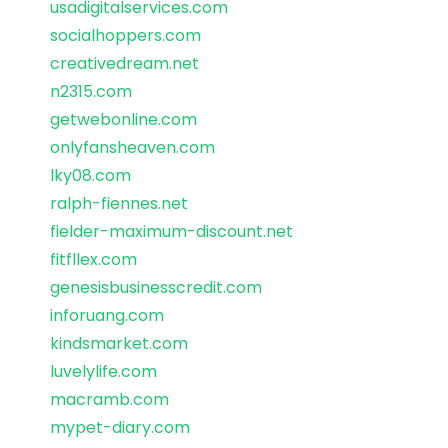
usadigitalservices.com
socialhoppers.com
creativedream.net
n2315.com
getwebonline.com
onlyfansheaven.com
lky08.com
ralph-fiennes.net
fielder-maximum-discount.net
fitfllex.com
genesisbusinesscredit.com
inforuang.com
kindsmarket.com
luvelylife.com
macramb.com
mypet-diary.com