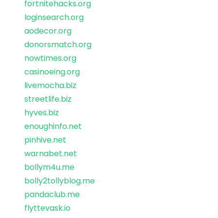
fortnitehacks.org
loginsearch.org
aodecor.org
donorsmatch.org
nowtimes.org
casinoeing.org
livemocha.biz
streetlife.biz
hyves.biz
enoughinfo.net
pinhive.net
warnabet.net
bollym4u.me
bolly2tollyblog.me
pandaclub.me
flyttevask.io