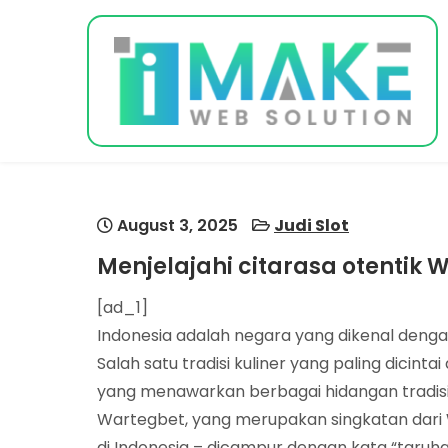
Skip
to
content
Slot Demo Gratis
Nikmati demo gratis Pragmatic Play
Pragmatic Play
X500 dan X1000 malam ini! Coba slot
gacor tanpa risiko dan rasakan
X500 dan X1000
pengalaman bermain yang seru.
August 3, 2025
Judi Slot
untuk Slot Gacor
Menjelajahi citarasa otentik 
Malam Ini
[ad_1]
Indonesia adalah negara yang dikenal den
Salah satu tradisi kuliner yang paling dicinta
yang menawarkan berbagai hidangan tradisi
Wartegbet, yang merupakan singkatan dari W
di Indonesia – dicampur dengan kata “taruha