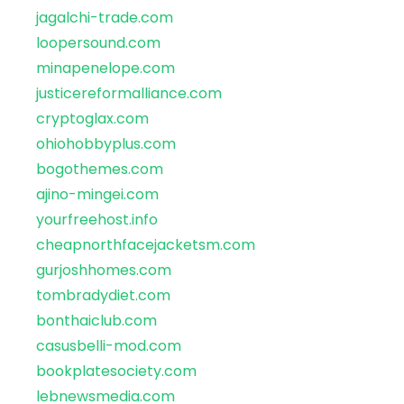
jagalchi-trade.com
loopersound.com
minapenelope.com
justicereformalliance.com
cryptoglax.com
ohiohobbyplus.com
bogothemes.com
ajino-mingei.com
yourfreehost.info
cheapnorthfacejacketsm.com
gurjoshhomes.com
tombradydiet.com
bonthaiclub.com
casusbelli-mod.com
bookplatesociety.com
lebnewsmedia.com