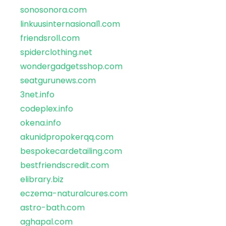
sonosonora.com
linkuusinternasional1.com
friendsroll.com
spiderclothing.net
wondergadgetsshop.com
seatgurunews.com
3net.info
codeplex.info
okena.info
akunidpropokerqq.com
bespokecardetailing.com
bestfriendscredit.com
elibrary.biz
eczema-naturalcures.com
astro-bath.com
aghapal.com