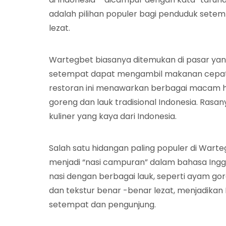
adalah pilihan populer bagi penduduk set
lezat.
Wartegbet biasanya ditemukan di pasar yang
setempat dapat mengambil makanan cepat 
restoran ini menawarkan berbagai macam hi
goreng dan lauk tradisional Indonesia. Rasa
kuliner yang kaya dari Indonesia.
Salah satu hidangan paling populer di Wart
menjadi “nasi campuran” dalam bahasa Inggris
nasi dengan berbagai lauk, seperti ayam gor
dan tekstur benar -benar lezat, menjadikan
setempat dan pengunjung.