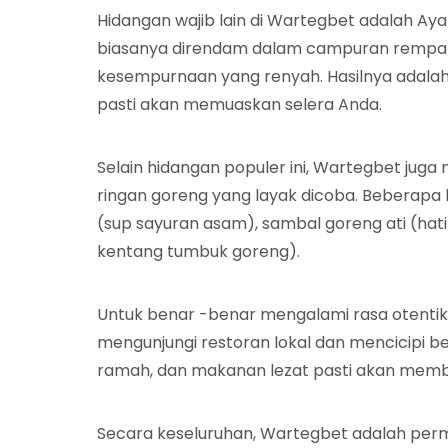
Hidangan wajib lain di Wartegbet adalah Ay
biasanya direndam dalam campuran rempa
kesempurnaan yang renyah. Hasilnya adala
pasti akan memuaskan selera Anda.
Selain hidangan populer ini, Wartegbet ju
ringan goreng yang layak dicoba. Beberapa
(sup sayuran asam), sambal goreng ati (hati
kentang tumbuk goreng).
Untuk benar -benar mengalami rasa otentik 
mengunjungi restoran lokal dan mencicipi b
ramah, dan makanan lezat pasti akan memb
Secara keseluruhan, Wartegbet adalah permat