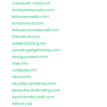
casusbelli-mod.com
bookplatesociety.com
lebnewsmedia.com
sonosonora.com
linkuusinternasional1.com
friendsroll.com
spiderclothing.net
wondergadgetsshop.com
seatgurunews.com
3net.info
codeplex.info
okena.info
akunidpropokerqq.com
bespokecardetailing.com
bestfriendscredit.com
elibrary.biz