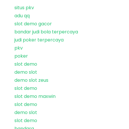
situs pkv
adu qq
slot demo gacor
bandar judi bola terpercaya
judi poker terpercaya
pkv
poker
slot demo
demo slot
demo slot zeus
slot demo
slot demo maxwin
slot demo
demo slot
slot demo
bandarq