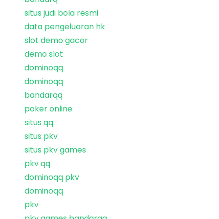
situs judi bola resmi
data pengeluaran hk
slot demo gacor
demo slot
dominoqq
dominoqq
bandarqq
poker online
situs qq
situs pkv
situs pkv games
pkv qq
dominoqq pkv
dominoqq
pkv
pkv games bandarqq