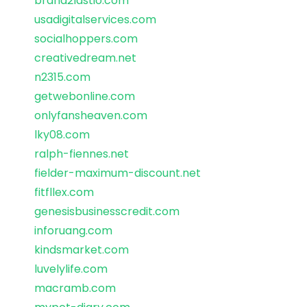
brand2lastio.com
usadigitalservices.com
socialhoppers.com
creativedream.net
n2315.com
getwebonline.com
onlyfansheaven.com
lky08.com
ralph-fiennes.net
fielder-maximum-discount.net
fitfllex.com
genesisbusinesscredit.com
inforuang.com
kindsmarket.com
luvelylife.com
macramb.com