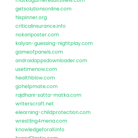
matkagameresultsview.com
getsolutionsonline.com
hispinner.org
criticalinsurance.info
nokariposter.com
kalyan-guessing-nightplay.com
gameofpanels.com
androidappsdownloader.com
usetimenow.com
healthblow.com
gohelpmate.com
rajdhani-satta-matka.com
writerscraft.net
elearning-childprotection.com
wrestling4mena.com
knowledgeforall.info