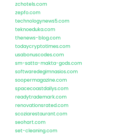
zchotels.com
zepfo.com
technologynews5.com
teknoeduka.com
thenews-blog.com
todaycryptotimes.com
usabonuscodes.com
sm-satta-makta-gods.com
softwaredegimnasios.com
soopermagazine.com
spacecoastdailys.com
readytrademark.com
renovationsrated.com
scoziarestaurant.com
seohart.com
set-cleaning.com