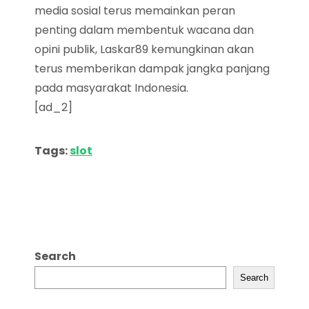
media sosial terus memainkan peran
penting dalam membentuk wacana dan
opini publik, Laskar89 kemungkinan akan
terus memberikan dampak jangka panjang
pada masyarakat Indonesia.
[ad_2]
Tags:
slot
Search
Search