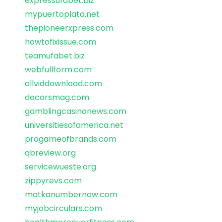
expressufabet.biz
mypuertoplata.net
thepioneerxpress.com
howtofixissue.com
teamufabet.biz
webfullform.com
allviddownload.com
decorsmag.com
gamblingcasinonews.com
universitiesofamerica.net
progameofbrands.com
qbreview.org
servicewueste.org
zippyrevs.com
matkanumbernow.com
myjobcirculars.com