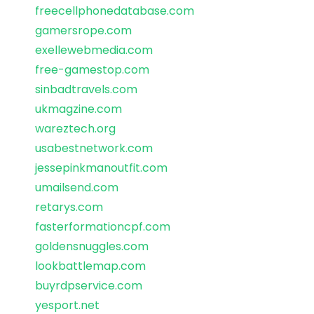
freecellphonedatabase.com
gamersrope.com
exellewebmedia.com
free-gamestop.com
sinbadtravels.com
ukmagzine.com
wareztech.org
usabestnetwork.com
jessepinkmanoutfit.com
umailsend.com
retarys.com
fasterformationcpf.com
goldensnuggles.com
lookbattlemap.com
buyrdpservice.com
yesport.net