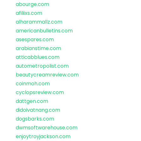
abourge.com
afiliixs.com
alharammallz.com
americanbulletins.com
asespares.com
arabianstime.com
atticabblues.com
autometropolist.com
beautycreamreview.com
coinmoh.com
cyclopsreview.com
dattgen.com
didoivatnang.com
dogsbarks.com
dwmsoftwarehouse.com
enjoytroyjackson.com