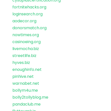
cysapluscertification.org
fortnitehacks.org
loginsearch.org
aodecor.org
donorsmatch.org
nowtimes.org
casinoeing.org
livemocha.biz
streetlife.biz
hyves.biz
enoughinfo.net
pinhive.net
warnabet.net
bollym4u.me
bolly2tollyblog.me
pandaclub.me