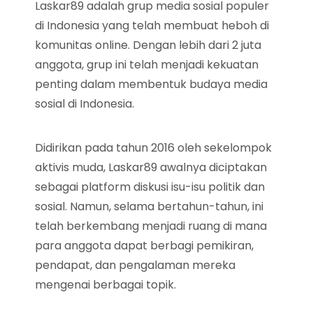
Laskar89 adalah grup media sosial populer
di Indonesia yang telah membuat heboh di
komunitas online. Dengan lebih dari 2 juta
anggota, grup ini telah menjadi kekuatan
penting dalam membentuk budaya media
sosial di Indonesia.
Didirikan pada tahun 2016 oleh sekelompok
aktivis muda, Laskar89 awalnya diciptakan
sebagai platform diskusi isu-isu politik dan
sosial. Namun, selama bertahun-tahun, ini
telah berkembang menjadi ruang di mana
para anggota dapat berbagi pemikiran,
pendapat, dan pengalaman mereka
mengenai berbagai topik.