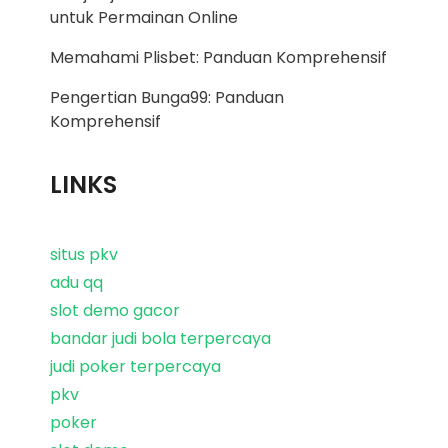
untuk Permainan Online
Memahami Plisbet: Panduan Komprehensif
Pengertian Bunga99: Panduan
Komprehensif
LINKS
situs pkv
adu qq
slot demo gacor
bandar judi bola terpercaya
judi poker terpercaya
pkv
poker