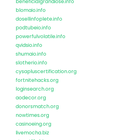
beneficialgrandiose.info
blomaio.info
dosellinfoplete.info
podtubeio.info
powerfulvolatile.info
qvidsio.info
shumaio.info
slotherio.info
cysapluscertification.org
fortnitehacks.org
loginsearch.org
aodecor.org
donorsmatch.org
nowtimes.org
casinoeing.org
livemocha.biz