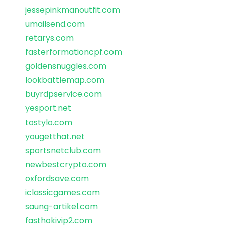
jessepinkmanoutfit.com
umailsend.com
retarys.com
fasterformationcpf.com
goldensnuggles.com
lookbattlemap.com
buyrdpservice.com
yesport.net
tostylo.com
yougetthat.net
sportsnetclub.com
newbestcrypto.com
oxfordsave.com
iclassicgames.com
saung-artikel.com
fasthokivip2.com