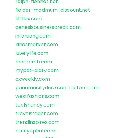
ralph-fiennes.net
fielder-maximum-discount.net
fitfllex.com
genesisbusinesscredit.com
inforuang.com
kindsmarket.com
luvelylife.com
macramb.com
mypet-diary.com
oxweekly.com
panamacitydeckcontractors.com
westfashions.com
toolshandy.com
travelstager.com
trendinspires.com
rannyephul.com