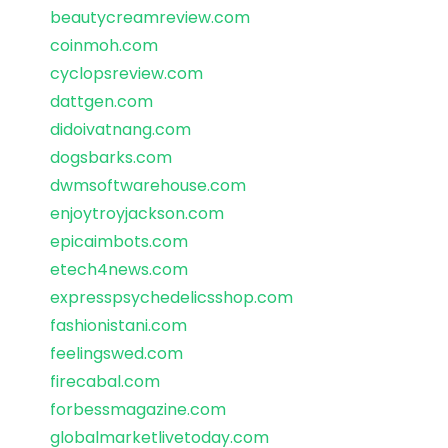
beautycreamreview.com
coinmoh.com
cyclopsreview.com
dattgen.com
didoivatnang.com
dogsbarks.com
dwmsoftwarehouse.com
enjoytroyjackson.com
epicaimbots.com
etech4news.com
expresspsychedelicsshop.com
fashionistani.com
feelingswed.com
firecabal.com
forbessmagazine.com
globalmarketlivetoday.com