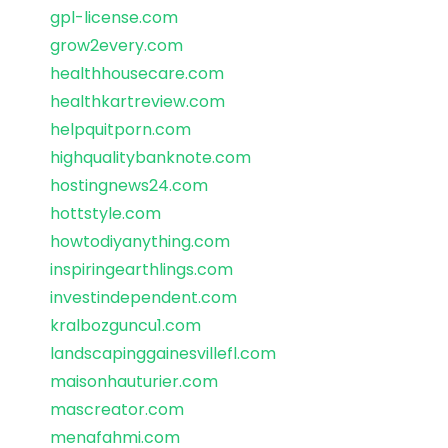
gpl-license.com
grow2every.com
healthhousecare.com
healthkartreview.com
helpquitporn.com
highqualitybanknote.com
hostingnews24.com
hottstyle.com
howtodiyanything.com
inspiringearthlings.com
investindependent.com
kralbozguncu1.com
landscapinggainesvillefl.com
maisonhauturier.com
mascreator.com
menafahmi.com