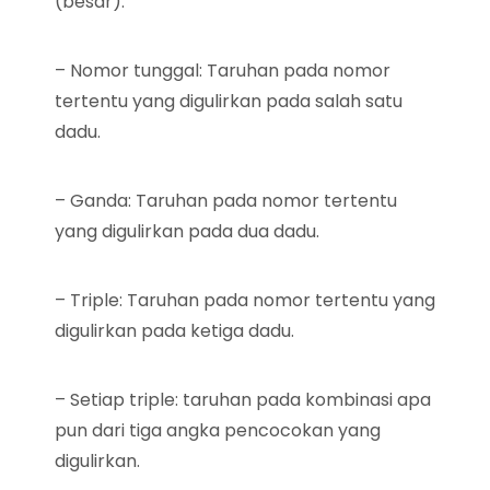
(besar).
– Nomor tunggal: Taruhan pada nomor
tertentu yang digulirkan pada salah satu
dadu.
– Ganda: Taruhan pada nomor tertentu
yang digulirkan pada dua dadu.
– Triple: Taruhan pada nomor tertentu yang
digulirkan pada ketiga dadu.
– Setiap triple: taruhan pada kombinasi apa
pun dari tiga angka pencocokan yang
digulirkan.