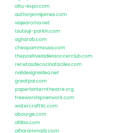
altu-expo.com
authorjennijames.com
viajearoma.net
tsutsuji-parkin.com
agharab.com
cheapammousa.com
thepositiveladiessoccerclub.com
recetasdecocinafaciles.com
naildesignsidea.net
greatpai.com
paperlanterntheatre.org
freeworshipnetwork.com
watercraftllc.com
abourge.com
afiliixs.com
alharammallz.com