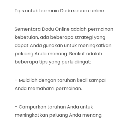
Tips untuk bermain Dadu secara online
Sementara Dadu Online adalah permainan
kebetulan, ada beberapa strategi yang
dapat Anda gunakan untuk meningkatkan
peluang Anda menang. Berikut adalah
beberapa tips yang perlu diingat:
– Mulailah dengan taruhan kecil sampai
Anda memahami permainan.
– Campurkan taruhan Anda untuk
meningkatkan peluang Anda menang.