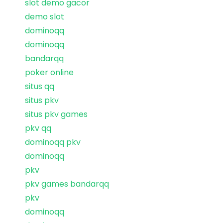
slot demo gacor
demo slot
dominoqq
dominoqq
bandarqq
poker online
situs qq
situs pkv
situs pkv games
pkv qq
dominoqq pkv
dominoqq
pkv
pkv games bandarqq
pkv
dominoqq