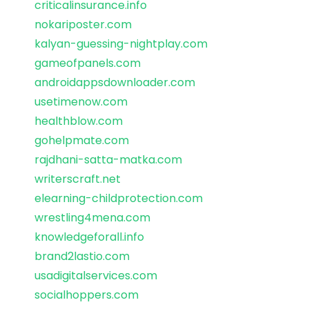
criticalinsurance.info
nokariposter.com
kalyan-guessing-nightplay.com
gameofpanels.com
androidappsdownloader.com
usetimenow.com
healthblow.com
gohelpmate.com
rajdhani-satta-matka.com
writerscraft.net
elearning-childprotection.com
wrestling4mena.com
knowledgeforall.info
brand2lastio.com
usadigitalservices.com
socialhoppers.com