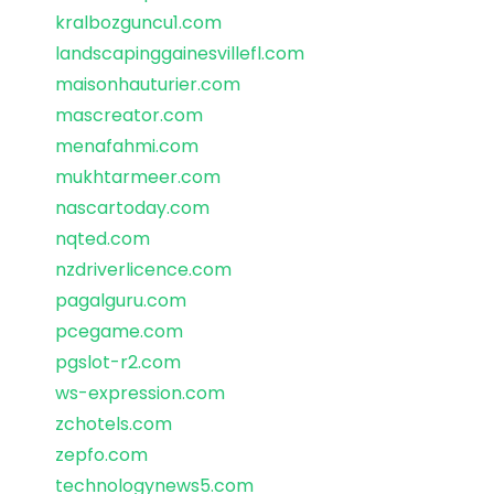
kralbozguncu1.com
landscapinggainesvillefl.com
maisonhauturier.com
mascreator.com
menafahmi.com
mukhtarmeer.com
nascartoday.com
nqted.com
nzdriverlicence.com
pagalguru.com
pcegame.com
pgslot-r2.com
ws-expression.com
zchotels.com
zepfo.com
technologynews5.com