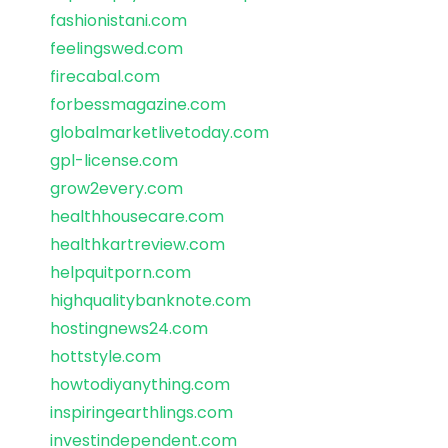
fashionistani.com
feelingswed.com
firecabal.com
forbessmagazine.com
globalmarketlivetoday.com
gpl-license.com
grow2every.com
healthhousecare.com
healthkartreview.com
helpquitporn.com
highqualitybanknote.com
hostingnews24.com
hottstyle.com
howtodiyanything.com
inspiringearthlings.com
investindependent.com