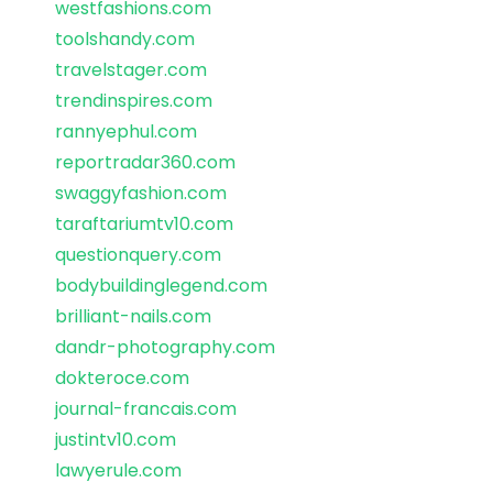
westfashions.com
toolshandy.com
travelstager.com
trendinspires.com
rannyephul.com
reportradar360.com
swaggyfashion.com
taraftariumtv10.com
questionquery.com
bodybuildinglegend.com
brilliant-nails.com
dandr-photography.com
dokteroce.com
journal-francais.com
justintv10.com
lawyerule.com