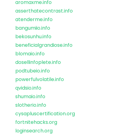
aromaxme.info
asserthatecontrast.info
atenderme.info
bangumiio.info
bekosunhu.info
beneficialgrandiose.info
blomaio.info
dosellinfoplete.info
podtubeio.info
powerfulvolatile.info
qvidsio.info
shumaio.info
slotherio.info
cysapluscertification.org
fortnitehacks.org
loginsearch.org