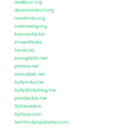
aodecor.org
donorsmatch.org
nowtimes.org
casinoeing.org
livemocha.biz
streetlife.biz
hyves.biz
enoughinfo.net
pinhive.net
warnabet.net
bollym4u.me
bolly2tollyblog.me
pandaclub.me
flyttevask.io
byhous.com
hartfordplazahotel.com