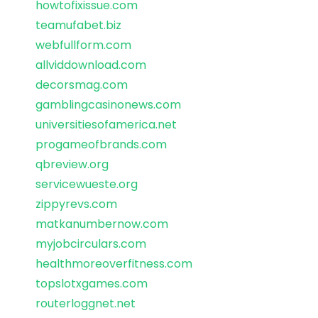
howtofixissue.com
teamufabet.biz
webfullform.com
allviddownload.com
decorsmag.com
gamblingcasinonews.com
universitiesofamerica.net
progameofbrands.com
qbreview.org
servicewueste.org
zippyrevs.com
matkanumbernow.com
myjobcirculars.com
healthmoreoverfitness.com
topslotxgames.com
routerloggnet.net