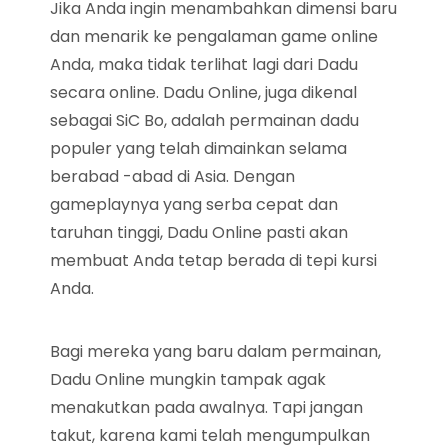
Jika Anda ingin menambahkan dimensi baru
dan menarik ke pengalaman game online
Anda, maka tidak terlihat lagi dari Dadu
secara online. Dadu Online, juga dikenal
sebagai SiC Bo, adalah permainan dadu
populer yang telah dimainkan selama
berabad -abad di Asia. Dengan
gameplaynya yang serba cepat dan
taruhan tinggi, Dadu Online pasti akan
membuat Anda tetap berada di tepi kursi
Anda.
Bagi mereka yang baru dalam permainan,
Dadu Online mungkin tampak agak
menakutkan pada awalnya. Tapi jangan
takut, karena kami telah mengumpulkan