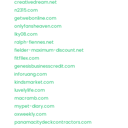
creativedream.net
n2315.com
getwebonline.com
onlyfansheaven.com
lky08.com
ralph-fiennes.net
fielder-maximum-discount.net
fitfllex.com
genesisbusinesscredit.com
inforuang.com
kindsmarket.com
luvelylife.com
macramb.com
mypet-diary.com
oxweekly.com
panamacitydeckcontractors.com