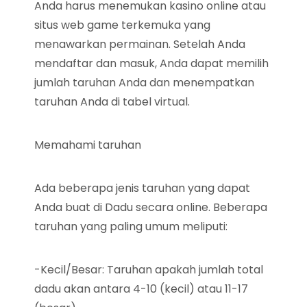
Anda harus menemukan kasino online atau
situs web game terkemuka yang
menawarkan permainan. Setelah Anda
mendaftar dan masuk, Anda dapat memilih
jumlah taruhan Anda dan menempatkan
taruhan Anda di tabel virtual.
Memahami taruhan
Ada beberapa jenis taruhan yang dapat
Anda buat di Dadu secara online. Beberapa
taruhan yang paling umum meliputi:
-Kecil/Besar: Taruhan apakah jumlah total
dadu akan antara 4-10 (kecil) atau 11-17