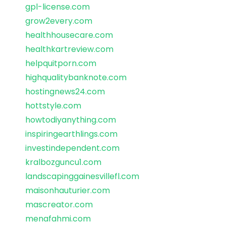
gpl-license.com
grow2every.com
healthhousecare.com
healthkartreview.com
helpquitporn.com
highqualitybanknote.com
hostingnews24.com
hottstyle.com
howtodiyanything.com
inspiringearthlings.com
investindependent.com
kralbozguncu1.com
landscapinggainesvillefl.com
maisonhauturier.com
mascreator.com
menafahmi.com