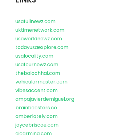
usafullnewz.com
uktimenetwork.com
usaworldnewz.com
todayusaexplore.com
usalocality.com
usafournewz.com
thebalochhal.com
vehicularmaster.com
vibesaccent.com
ampajavierdemiguel.org
brainboosters.co
amberlately.com
joycebriscoe.com
aicarmina.com