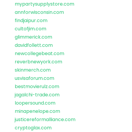
mypartysupplystore.com
annforwisconsin.com
findjaipur.com
cultofjim.com
glimmerick.com
davidfollett.com
newcollegebeat.com
reverbnewyork.com
skinmerch.com
usvisaforum.com
bestmovierulz.com
jagalchi-trade.com
loopersound.com
minapenelope.com
justicereformalliance.com
cryptoglax.com