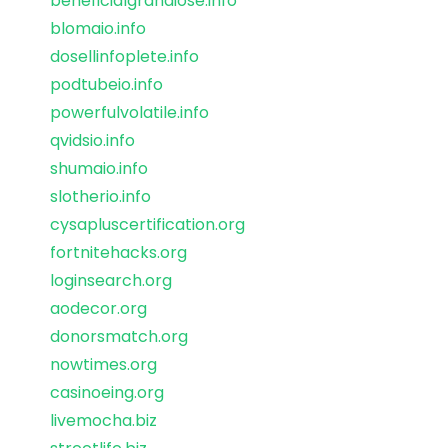
beneficialgrandiose.info
blomaio.info
dosellinfoplete.info
podtubeio.info
powerfulvolatile.info
qvidsio.info
shumaio.info
slotherio.info
cysapluscertification.org
fortnitehacks.org
loginsearch.org
aodecor.org
donorsmatch.org
nowtimes.org
casinoeing.org
livemocha.biz