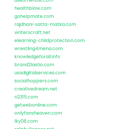
usetimenow.com
healthblow.com
gohelpmate.com
rajdhani-satta-matka.com
writerscraft.net
elearning-childprotection.com
wrestling4mena.com
knowledgeforall.info
brand2lastio.com
usadigitalservices.com
socialhoppers.com
creativedream.net
n2315.com
getwebonline.com
onlyfansheaven.com
lky08.com