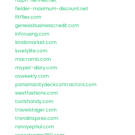
ralph-fiennes.net
fielder-maximum-discount.net
fitfllex.com
genesisbusinesscredit.com
inforuang.com
kindsmarket.com
luvelylife.com
macramb.com
mypet-diary.com
oxweekly.com
panamacitydeckcontractors.com
westfashions.com
toolshandy.com
travelstager.com
trendinspires.com
rannyephul.com