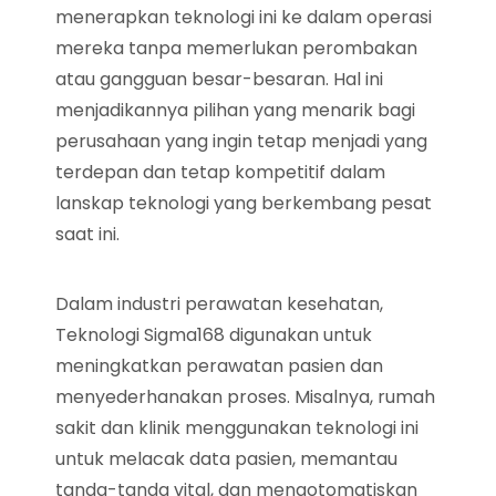
menerapkan teknologi ini ke dalam operasi
mereka tanpa memerlukan perombakan
atau gangguan besar-besaran. Hal ini
menjadikannya pilihan yang menarik bagi
perusahaan yang ingin tetap menjadi yang
terdepan dan tetap kompetitif dalam
lanskap teknologi yang berkembang pesat
saat ini.
Dalam industri perawatan kesehatan,
Teknologi Sigma168 digunakan untuk
meningkatkan perawatan pasien dan
menyederhanakan proses. Misalnya, rumah
sakit dan klinik menggunakan teknologi ini
untuk melacak data pasien, memantau
tanda-tanda vital, dan mengotomatiskan