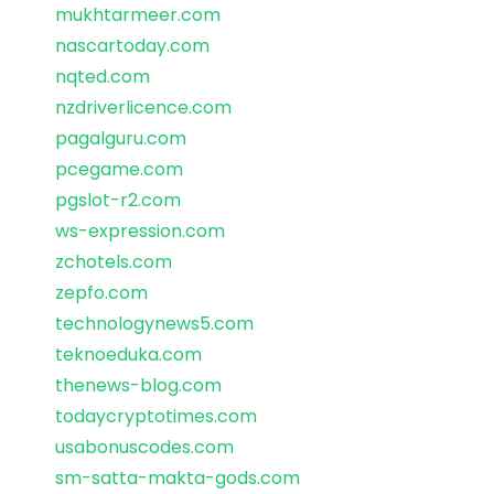
mukhtarmeer.com
nascartoday.com
nqted.com
nzdriverlicence.com
pagalguru.com
pcegame.com
pgslot-r2.com
ws-expression.com
zchotels.com
zepfo.com
technologynews5.com
teknoeduka.com
thenews-blog.com
todaycryptotimes.com
usabonuscodes.com
sm-satta-makta-gods.com