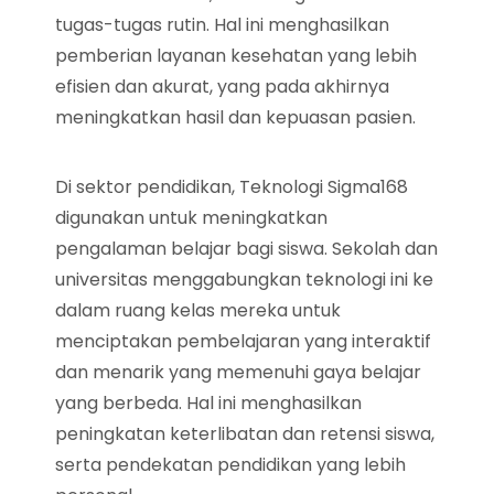
tugas-tugas rutin. Hal ini menghasilkan
pemberian layanan kesehatan yang lebih
efisien dan akurat, yang pada akhirnya
meningkatkan hasil dan kepuasan pasien.
Di sektor pendidikan, Teknologi Sigma168
digunakan untuk meningkatkan
pengalaman belajar bagi siswa. Sekolah dan
universitas menggabungkan teknologi ini ke
dalam ruang kelas mereka untuk
menciptakan pembelajaran yang interaktif
dan menarik yang memenuhi gaya belajar
yang berbeda. Hal ini menghasilkan
peningkatan keterlibatan dan retensi siswa,
serta pendekatan pendidikan yang lebih