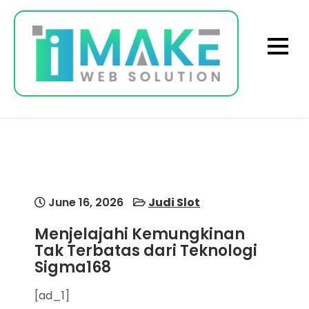
Skip
to
content
Slot Demo Gratis
Nikmati demo gratis Pragmatic
Pragmatic Play
Play X500 dan X1000 malam ini!
Coba slot gacor tanpa risiko dan
X500 dan X1000
rasakan pengalaman bermain
untuk Slot Gacor
yang seru.
Malam Ini
June 16, 2026
Judi Slot
Menjelajahi Kemungkinan
Tak Terbatas dari Teknologi
Sigma168
[ad_1]