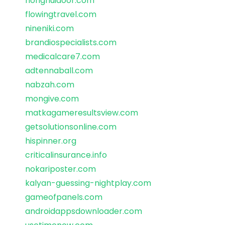
honghuidoor.com
flowingtravel.com
nineniki.com
brandiospecialists.com
medicalcare7.com
adtennaball.com
nabzah.com
mongive.com
matkagameresultsview.com
getsolutionsonline.com
hispinner.org
criticalinsurance.info
nokariposter.com
kalyan-guessing-nightplay.com
gameofpanels.com
androidappsdownloader.com