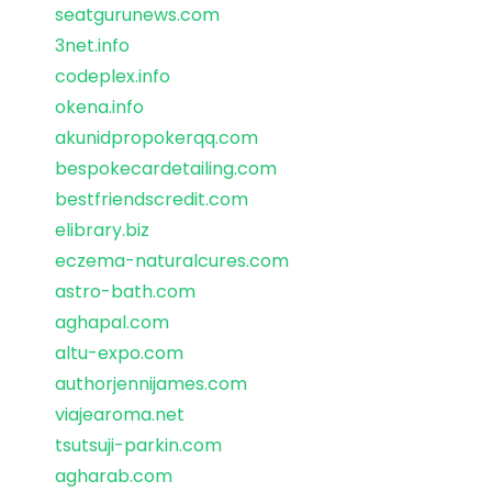
seatgurunews.com
3net.info
codeplex.info
okena.info
akunidpropokerqq.com
bespokecardetailing.com
bestfriendscredit.com
elibrary.biz
eczema-naturalcures.com
astro-bath.com
aghapal.com
altu-expo.com
authorjennijames.com
viajearoma.net
tsutsuji-parkin.com
agharab.com