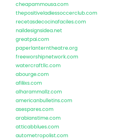
cheapammousa.com
thepositiveladiessoccerclub.com
recetasdecocinafaciles.com
naildesignsidea.net
greatpai.com
paperlanterntheatre.org
freeworshipnetwork.com
watercraftllc.com
abourge.com
afiliixs.com
alharammallz.com
americanbulletins.com
asespares.com
arabianstime.com
atticabblues.com
autometropolist.com