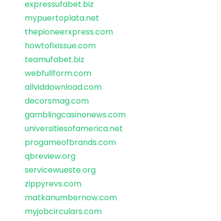
expressufabet.biz
mypuertoplata.net
thepioneerxpress.com
howtofixissue.com
teamufabet.biz
webfullform.com
allviddownload.com
decorsmag.com
gamblingcasinonews.com
universitiesofamerica.net
progameofbrands.com
qbreview.org
servicewueste.org
zippyrevs.com
matkanumbernow.com
myjobcirculars.com