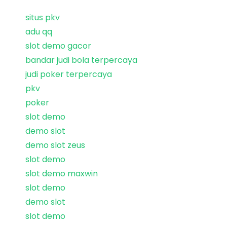
situs pkv
adu qq
slot demo gacor
bandar judi bola terpercaya
judi poker terpercaya
pkv
poker
slot demo
demo slot
demo slot zeus
slot demo
slot demo maxwin
slot demo
demo slot
slot demo