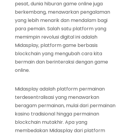
pesat, dunia hiburan game online juga
berkembang, menawarkan pengalaman
yang lebih menarik dan mendalam bagi
para pemain. Salah satu platform yang
memimpin revolusi digital ini adalah
Midasplay, platform game berbasis
blockchain yang mengubah cara kita
bermain dan berinteraksi dengan game
online.
Midasplay adalah platform permainan
terdesentralisasi yang menawarkan
beragam permainan, mulai dari permainan
kasino tradisional hingga permainan
blockchain mutakhir. Apa yang
membedakan Midasplay dari platform