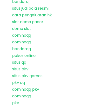
bandarq
situs judi bola resmi
data pengeluaran hk
slot demo gacor
demo slot
dominoqq
dominoqq
bandarqq
poker online
situs qq
situs pkv
situs pkv games
pkv qq
dominoqq pkv
dominoqq
pkv