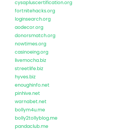
cysapluscertification.org
fortnitehacks.org
loginsearch.org
aodecor.org
donorsmatch.org
nowtimes.org
casinoeing.org
livemocha.biz
streetlife.biz
hyves.biz
enoughinfo.net
pinhive.net
warnabet.net
bollym4u.me
bolly2tollyblog.me
pandaclub.me