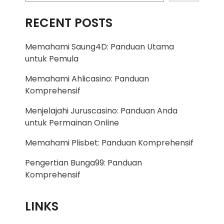
RECENT POSTS
Memahami Saung4D: Panduan Utama
untuk Pemula
Memahami Ahlicasino: Panduan
Komprehensif
Menjelajahi Juruscasino: Panduan Anda
untuk Permainan Online
Memahami Plisbet: Panduan Komprehensif
Pengertian Bunga99: Panduan
Komprehensif
LINKS