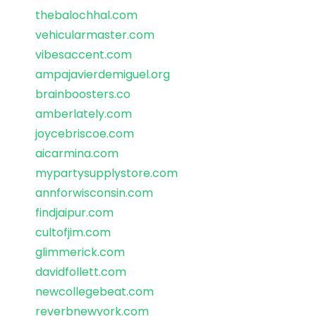
thebalochhal.com
vehicularmaster.com
vibesaccent.com
ampajavierdemiguel.org
brainboosters.co
amberlately.com
joycebriscoe.com
aicarmina.com
mypartysupplystore.com
annforwisconsin.com
findjaipur.com
cultofjim.com
glimmerick.com
davidfollett.com
newcollegebeat.com
reverbnewyork.com