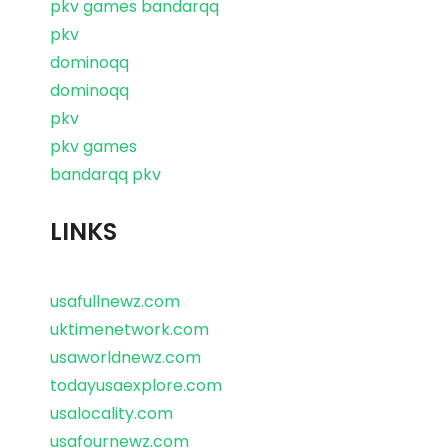
pkv games bandarqq
pkv
dominoqq
dominoqq
pkv
pkv games
bandarqq pkv
LINKS
usafullnewz.com
uktimenetwork.com
usaworldnewz.com
todayusaexplore.com
usalocality.com
usafournewz.com