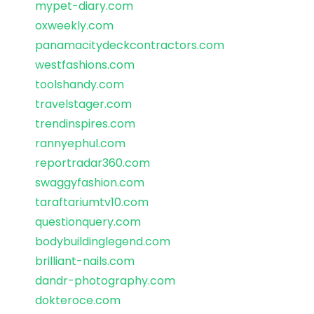
mypet-diary.com
oxweekly.com
panamacitydeckcontractors.com
westfashions.com
toolshandy.com
travelstager.com
trendinspires.com
rannyephul.com
reportradar360.com
swaggyfashion.com
taraftariumtv10.com
questionquery.com
bodybuildinglegend.com
brilliant-nails.com
dandr-photography.com
dokteroce.com