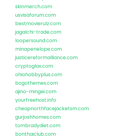
skinmerch.com
usvisaforum.com
bestmovierulz.com
jagalchi-trade.com
loopersound.com
minapenelope.com
justicereformalliance.com
cryptoglax.com
ohiohobbyplus.com
bogothemes.com
ajino-mingei.com
yourfreehost.info
cheapnorthfacejacketsm.com
gurjoshhomes.com
tombradydiet.com
bonthaiclub.com