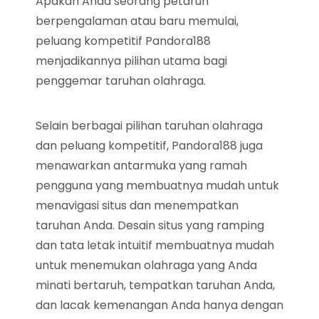
Apakah Anda seorang petaruh
berpengalaman atau baru memulai,
peluang kompetitif Pandora188
menjadikannya pilihan utama bagi
penggemar taruhan olahraga.
Selain berbagai pilihan taruhan olahraga
dan peluang kompetitif, Pandora188 juga
menawarkan antarmuka yang ramah
pengguna yang membuatnya mudah untuk
menavigasi situs dan menempatkan
taruhan Anda. Desain situs yang ramping
dan tata letak intuitif membuatnya mudah
untuk menemukan olahraga yang Anda
minati bertaruh, tempatkan taruhan Anda,
dan lacak kemenangan Anda hanya dengan