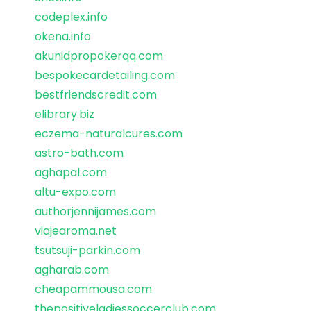
codeplex.info
okena.info
akunidpropokerqq.com
bespokecardetailing.com
bestfriendscredit.com
elibrary.biz
eczema-naturalcures.com
astro-bath.com
aghapal.com
altu-expo.com
authorjennijames.com
viajearoma.net
tsutsuji-parkin.com
agharab.com
cheapammousa.com
thepositiveladiessoccerclub.com