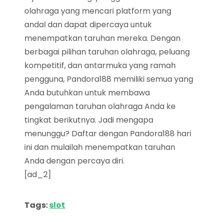
olahraga yang mencari platform yang
andal dan dapat dipercaya untuk
menempatkan taruhan mereka. Dengan
berbagai pilihan taruhan olahraga, peluang
kompetitif, dan antarmuka yang ramah
pengguna, Pandora188 memiliki semua yang
Anda butuhkan untuk membawa
pengalaman taruhan olahraga Anda ke
tingkat berikutnya. Jadi mengapa
menunggu? Daftar dengan Pandora188 hari
ini dan mulailah menempatkan taruhan
Anda dengan percaya diri.
[ad_2]
Tags:
slot