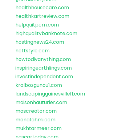
healthhousecare.com
healthkartreview.com
helpquitporn.com
highqualitybanknote.com
hostingnews24.com
hottstyle.com
howtodiyanything.com
inspiringearthlings.com
investindependent.com
kralbozguncu1.com
landscapinggainesvillefl.com
maisonhauturier.com
mascreator.com
menafahmi.com
mukhtarmeer.com
nascartoday.com