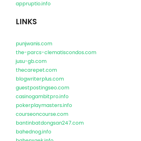
appruptio.info
LINKS
punjwanis.com
the-parcs-clematiscondos.com
jusu-gb.com
thecarepet.com
blogwriterplus.com
guestpostingseo.com
casinogambitpro.info
pokerplaymasters.info
courseoncourse.com
bantinbatdongsan247.com
bahednog.info
bahenxgek.info