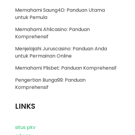
Memahami Saung4D: Panduan Utama
untuk Pemula
Memahami Ahlicasino: Panduan
Komprehensif
Menjelajahi Juruscasino: Panduan Anda
untuk Permainan Online
Memahami Plisbet: Panduan Komprehensif
Pengertian Bunga99: Panduan
Komprehensif
LINKS
situs pkv