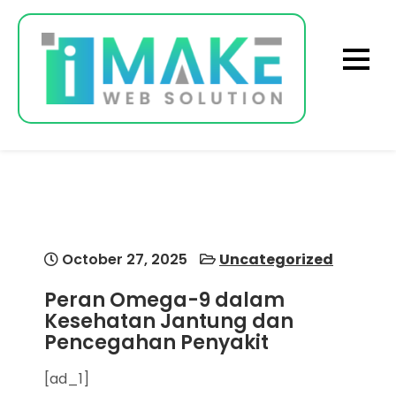
Skip
to
content
Slot Demo Gratis
Nikmati demo gratis Pragmatic
Pragmatic Play
Play X500 dan X1000 malam ini!
Coba slot gacor tanpa risiko dan
X500 dan X1000
rasakan pengalaman bermain
untuk Slot Gacor
yang seru.
Malam Ini
October 27, 2025
Uncategorized
Peran Omega-9 dalam
Kesehatan Jantung dan
Pencegahan Penyakit
[ad_1]