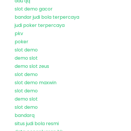
adu qq
slot demo gacor
bandar judi bola terpercaya
judi poker terpercaya
pkv
poker
slot demo
demo slot
demo slot zeus
slot demo
slot demo maxwin
slot demo
demo slot
slot demo
bandarq
situs judi bola resmi