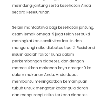
melindungi jantung serta kesehatan Anda
secara keseluruhan.
Selain manfaatnya bagi kesehatan jantung,
asam lemak omega-9 juga telah terbukti
meningkatkan sensitivitas insulin dan
mengurangi risiko diabetes tipe 2. Resistensi
insulin adalah faktor kunci dalam
perkembangan diabetes, dan dengan
memasukkan makanan kaya omega-9 ke
dalam makanan Anda, Anda dapat
membantu meningkatkan kemampuan
tubuh untuk mengatur kadar gula darah
dan mengurangi risiko terkena diabetes.