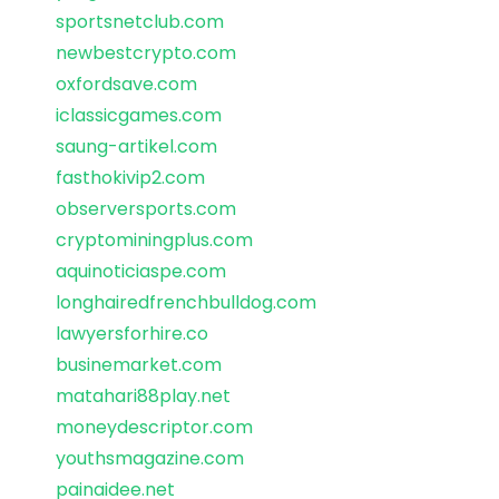
sportsnetclub.com
newbestcrypto.com
oxfordsave.com
iclassicgames.com
saung-artikel.com
fasthokivip2.com
observersports.com
cryptominingplus.com
aquinoticiaspe.com
longhairedfrenchbulldog.com
lawyersforhire.co
businemarket.com
matahari88play.net
moneydescriptor.com
youthsmagazine.com
painaidee.net