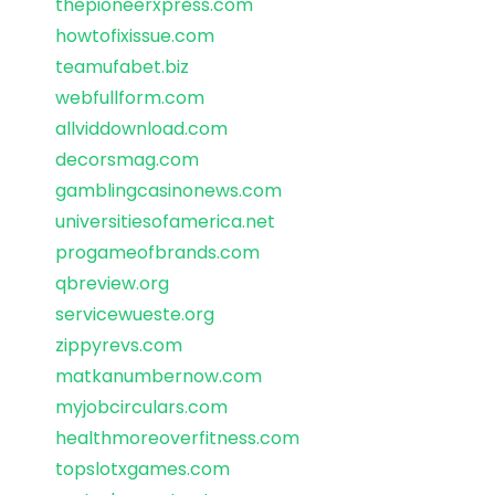
thepioneerxpress.com
howtofixissue.com
teamufabet.biz
webfullform.com
allviddownload.com
decorsmag.com
gamblingcasinonews.com
universitiesofamerica.net
progameofbrands.com
qbreview.org
servicewueste.org
zippyrevs.com
matkanumbernow.com
myjobcirculars.com
healthmoreoverfitness.com
topslotxgames.com