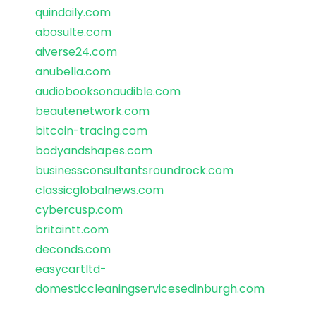
quindaily.com
abosulte.com
aiverse24.com
anubella.com
audiobooksonaudible.com
beautenetwork.com
bitcoin-tracing.com
bodyandshapes.com
businessconsultantsroundrock.com
classicglobalnews.com
cybercusp.com
britaintt.com
deconds.com
easycartltd-
domesticcleaningservicesedinburgh.com