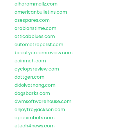
alharammallz.com
americanbulletins.com
asespares.com
arabianstime.com
atticabblues.com
autometropolist.com
beautycreamreview.com
coinmoh.com
cyclopsreview.com
dattgen.com
didoivatnang.com
dogsbarks.com
dwmsoftwarehouse.com
enjoytroyjackson.com
epicaimbots.com
etech4news.com