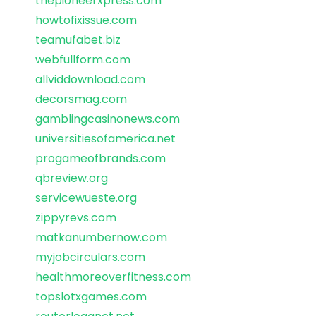
thepioneerxpress.com
howtofixissue.com
teamufabet.biz
webfullform.com
allviddownload.com
decorsmag.com
gamblingcasinonews.com
universitiesofamerica.net
progameofbrands.com
qbreview.org
servicewueste.org
zippyrevs.com
matkanumbernow.com
myjobcirculars.com
healthmoreoverfitness.com
topslotxgames.com