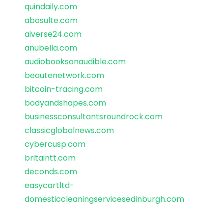
quindaily.com
abosulte.com
aiverse24.com
anubella.com
audiobooksonaudible.com
beautenetwork.com
bitcoin-tracing.com
bodyandshapes.com
businessconsultantsroundrock.com
classicglobalnews.com
cybercusp.com
britaintt.com
deconds.com
easycartltd-
domesticcleaningservicesedinburgh.com