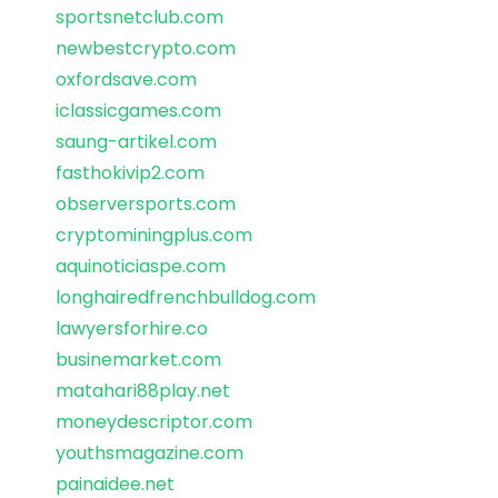
sportsnetclub.com
newbestcrypto.com
oxfordsave.com
iclassicgames.com
saung-artikel.com
fasthokivip2.com
observersports.com
cryptominingplus.com
aquinoticiaspe.com
longhairedfrenchbulldog.com
lawyersforhire.co
businemarket.com
matahari88play.net
moneydescriptor.com
youthsmagazine.com
painaidee.net