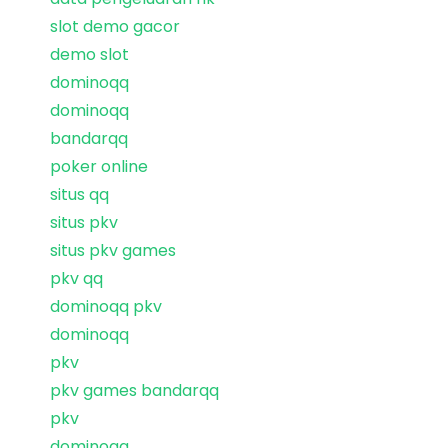
slot demo gacor
demo slot
dominoqq
dominoqq
bandarqq
poker online
situs qq
situs pkv
situs pkv games
pkv qq
dominoqq pkv
dominoqq
pkv
pkv games bandarqq
pkv
dominoqq