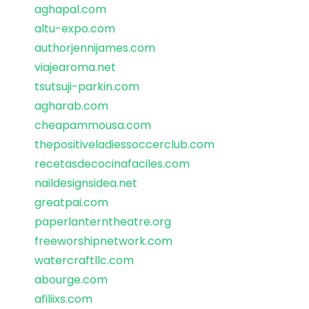
aghapal.com
altu-expo.com
authorjennijames.com
viajearoma.net
tsutsuji-parkin.com
agharab.com
cheapammousa.com
thepositiveladiessoccerclub.com
recetasdecocinafaciles.com
naildesignsidea.net
greatpai.com
paperlanterntheatre.org
freeworshipnetwork.com
watercraftllc.com
abourge.com
afiliixs.com