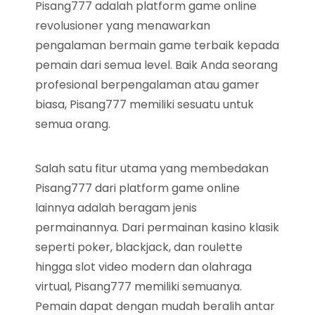
Pisang777 adalah platform game online
revolusioner yang menawarkan
pengalaman bermain game terbaik kepada
pemain dari semua level. Baik Anda seorang
profesional berpengalaman atau gamer
biasa, Pisang777 memiliki sesuatu untuk
semua orang.
Salah satu fitur utama yang membedakan
Pisang777 dari platform game online
lainnya adalah beragam jenis
permainannya. Dari permainan kasino klasik
seperti poker, blackjack, dan roulette
hingga slot video modern dan olahraga
virtual, Pisang777 memiliki semuanya.
Pemain dapat dengan mudah beralih antar