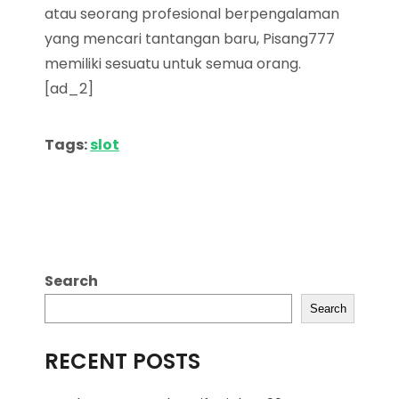
atau seorang profesional berpengalaman
yang mencari tantangan baru, Pisang777
memiliki sesuatu untuk semua orang.
[ad_2]
Tags:
slot
Search
Search
RECENT POSTS