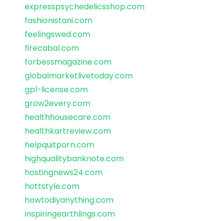
expresspsychedelicsshop.com
fashionistani.com
feelingswed.com
firecabal.com
forbessmagazine.com
globalmarketlivetoday.com
gpl-license.com
grow2every.com
healthhousecare.com
healthkartreview.com
helpquitporn.com
highqualitybanknote.com
hostingnews24.com
hottstyle.com
howtodiyanything.com
inspiringearthlings.com