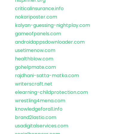
hispinner.org
criticalinsurance.info
nokariposter.com
kalyan-guessing-nightplay.com
gameofpanels.com
androidappsdownloader.com
usetimenow.com
healthblow.com
gohelpmate.com
rajdhani-satta-matka.com
writerscraft.net
elearning-childprotection.com
wrestling4mena.com
knowledgeforall.info
brand2lastio.com
usadigitalservices.com