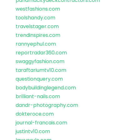
panamacitydeckcontractors.com
westfashions.com
toolshandy.com
travelstager.com
trendinspires.com
rannyephul.com
reportradar360.com
swaggyfashion.com
taraftariumtv10.com
questionquery.com
bodybuildinglegend.com
brilliant-nails.com
dandr-photography.com
dokteroce.com
journal-francais.com
justintv10.com