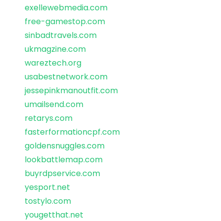
exellewebmedia.com
free-gamestop.com
sinbadtravels.com
ukmagzine.com
wareztech.org
usabestnetwork.com
jessepinkmanoutfit.com
umailsend.com
retarys.com
fasterformationcpf.com
goldensnuggles.com
lookbattlemap.com
buyrdpservice.com
yesport.net
tostylo.com
yougetthat.net