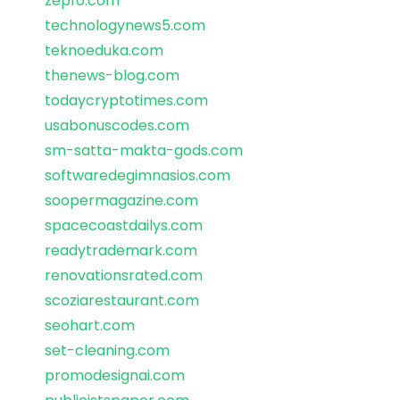
zepfo.com
technologynews5.com
teknoeduka.com
thenews-blog.com
todaycryptotimes.com
usabonuscodes.com
sm-satta-makta-gods.com
softwaredegimnasios.com
soopermagazine.com
spacecoastdailys.com
readytrademark.com
renovationsrated.com
scoziarestaurant.com
seohart.com
set-cleaning.com
promodesignai.com