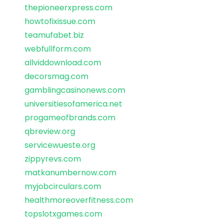
thepioneerxpress.com
howtofixissue.com
teamufabet.biz
webfullform.com
allviddownload.com
decorsmag.com
gamblingcasinonews.com
universitiesofamerica.net
progameofbrands.com
qbreview.org
servicewueste.org
zippyrevs.com
matkanumbernow.com
myjobcirculars.com
healthmoreoverfitness.com
topslotxgames.com