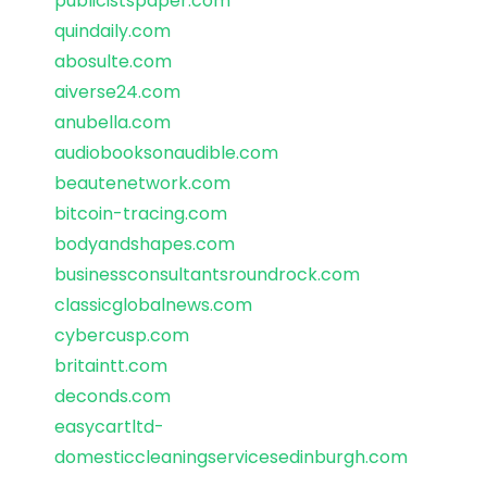
publicistspaper.com
quindaily.com
abosulte.com
aiverse24.com
anubella.com
audiobooksonaudible.com
beautenetwork.com
bitcoin-tracing.com
bodyandshapes.com
businessconsultantsroundrock.com
classicglobalnews.com
cybercusp.com
britaintt.com
deconds.com
easycartltd-
domesticcleaningservicesedinburgh.com