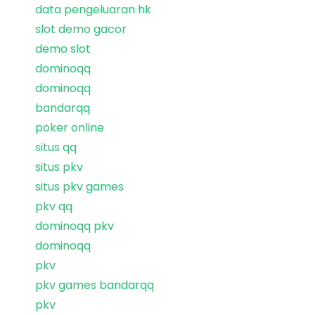
data pengeluaran hk
slot demo gacor
demo slot
dominoqq
dominoqq
bandarqq
poker online
situs qq
situs pkv
situs pkv games
pkv qq
dominoqq pkv
dominoqq
pkv
pkv games bandarqq
pkv