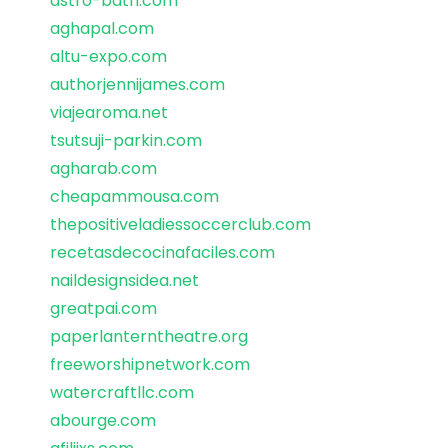
astro-bath.com
aghapal.com
altu-expo.com
authorjennijames.com
viajearoma.net
tsutsuji-parkin.com
agharab.com
cheapammousa.com
thepositiveladiessoccerclub.com
recetasdecocinafaciles.com
naildesignsidea.net
greatpai.com
paperlanterntheatre.org
freeworshipnetwork.com
watercraftllc.com
abourge.com