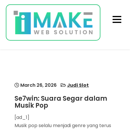
Skip
to
content
Slot Demo Gratis
Nikmati demo gratis Pragmatic
Pragmatic Play
Play X500 dan X1000 malam ini!
Coba slot gacor tanpa risiko dan
X500 dan X1000
rasakan pengalaman bermain
untuk Slot Gacor
yang seru.
Malam Ini
March 26, 2026
Judi Slot
Se7win: Suara Segar dalam
Musik Pop
[ad_1]
Musik pop selalu menjadi genre yang terus