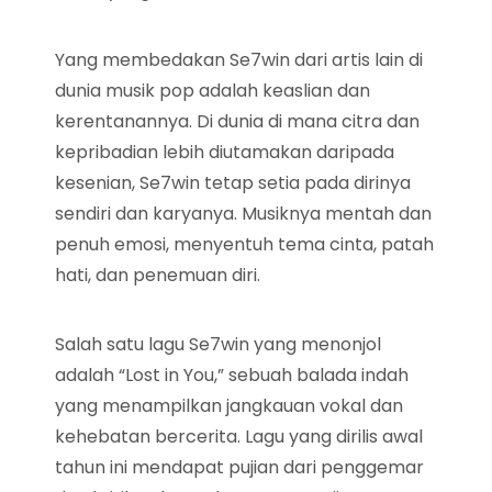
Yang membedakan Se7win dari artis lain di
dunia musik pop adalah keaslian dan
kerentanannya. Di dunia di mana citra dan
kepribadian lebih diutamakan daripada
kesenian, Se7win tetap setia pada dirinya
sendiri dan karyanya. Musiknya mentah dan
penuh emosi, menyentuh tema cinta, patah
hati, dan penemuan diri.
Salah satu lagu Se7win yang menonjol
adalah “Lost in You,” sebuah balada indah
yang menampilkan jangkauan vokal dan
kehebatan bercerita. Lagu yang dirilis awal
tahun ini mendapat pujian dari penggemar