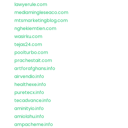
lawyerule.com
mediamingleseaco.com
mtsmarketingblog.com
nghekiemtien.com
wasirku.com
tejas24.com
poolturbo.com
prachestait.com
artforafghans.info
airvendio.info
healthexe.info
puretecx.info
tecadvance.info
aminityio.info
amiolahu.info
ampacheme.info