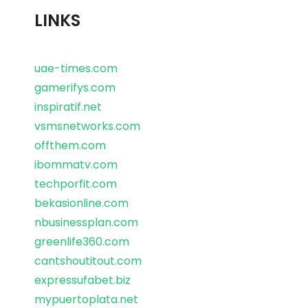
LINKS
uae-times.com
gamerifys.com
inspiratif.net
vsmsnetworks.com
offthem.com
ibommatv.com
techporfit.com
bekasionline.com
nbusinessplan.com
greenlife360.com
cantshoutitout.com
expressufabet.biz
mypuertoplata.net