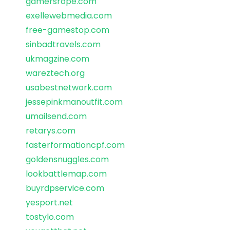
gamersrope.com
exellewebmedia.com
free-gamestop.com
sinbadtravels.com
ukmagzine.com
wareztech.org
usabestnetwork.com
jessepinkmanoutfit.com
umailsend.com
retarys.com
fasterformationcpf.com
goldensnuggles.com
lookbattlemap.com
buyrdpservice.com
yesport.net
tostylo.com