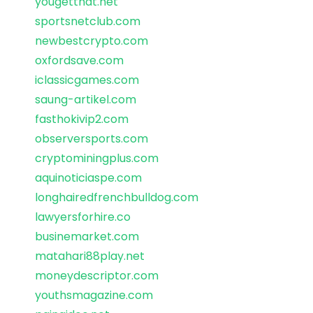
yougetthat.net
sportsnetclub.com
newbestcrypto.com
oxfordsave.com
iclassicgames.com
saung-artikel.com
fasthokivip2.com
observersports.com
cryptominingplus.com
aquinoticiaspe.com
longhairedfrenchbulldog.com
lawyersforhire.co
businemarket.com
matahari88play.net
moneydescriptor.com
youthsmagazine.com