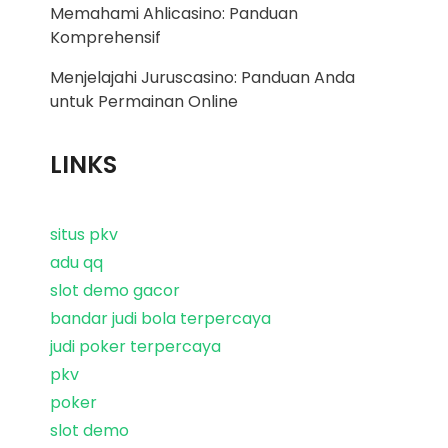
Memahami Ahlicasino: Panduan
Komprehensif
Menjelajahi Juruscasino: Panduan Anda
untuk Permainan Online
LINKS
situs pkv
adu qq
slot demo gacor
bandar judi bola terpercaya
judi poker terpercaya
pkv
poker
slot demo