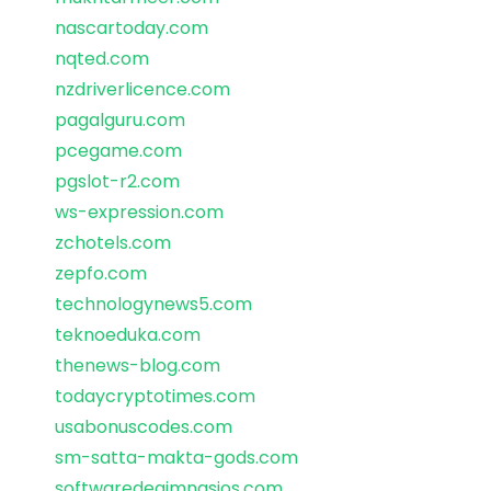
nascartoday.com
nqted.com
nzdriverlicence.com
pagalguru.com
pcegame.com
pgslot-r2.com
ws-expression.com
zchotels.com
zepfo.com
technologynews5.com
teknoeduka.com
thenews-blog.com
todaycryptotimes.com
usabonuscodes.com
sm-satta-makta-gods.com
softwaredegimnasios.com