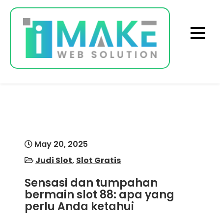
Skip
to
content
Slot Demo Gratis
Nikmati demo gratis Pragmatic
Pragmatic Play
Play X500 dan X1000 malam ini!
Coba slot gacor tanpa risiko dan
X500 dan X1000
rasakan pengalaman bermain
untuk Slot Gacor
yang seru.
Malam Ini
May 20, 2025
Judi Slot
,
Slot Gratis
Sensasi dan tumpahan
bermain slot 88: apa yang
perlu Anda ketahui