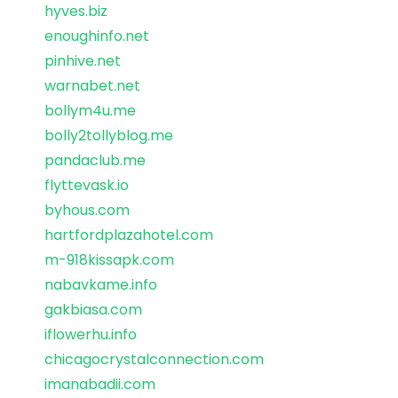
hyves.biz
enoughinfo.net
pinhive.net
warnabet.net
bollym4u.me
bolly2tollyblog.me
pandaclub.me
flyttevask.io
byhous.com
hartfordplazahotel.com
m-918kissapk.com
nabavkame.info
gakbiasa.com
iflowerhu.info
chicagocrystalconnection.com
imanabadii.com