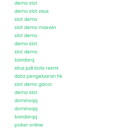
demo slot
demo slot zeus
slot demo
slot demo maxwin
slot demo
demo slot
slot demo
bandarq
situs judi bola resmi
data pengeluaran hk
slot demo gacor
demo slot
dominoqq
dominoqq
bandarqq
poker online