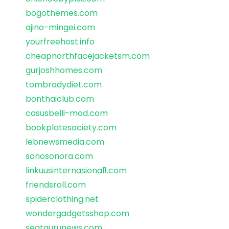
bogothemes.com
ajino-mingei.com
yourfreehost.info
cheapnorthfacejacketsm.com
gurjoshhomes.com
tombradydiet.com
bonthaiclub.com
casusbelli-mod.com
bookplatesociety.com
lebnewsmedia.com
sonosonora.com
linkuusinternasional1.com
friendsroll.com
spiderclothing.net
wondergadgetsshop.com
seatgurunews.com