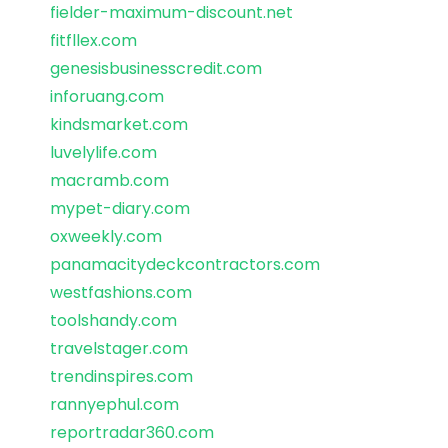
fielder-maximum-discount.net
fitfllex.com
genesisbusinesscredit.com
inforuang.com
kindsmarket.com
luvelylife.com
macramb.com
mypet-diary.com
oxweekly.com
panamacitydeckcontractors.com
westfashions.com
toolshandy.com
travelstager.com
trendinspires.com
rannyephul.com
reportradar360.com