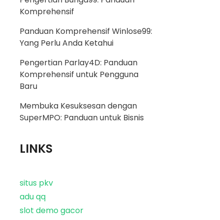
Komprehensif
Panduan Komprehensif Winlose99:
Yang Perlu Anda Ketahui
Pengertian Parlay4D: Panduan
Komprehensif untuk Pengguna
Baru
Membuka Kesuksesan dengan
SuperMPO: Panduan untuk Bisnis
LINKS
situs pkv
adu qq
slot demo gacor