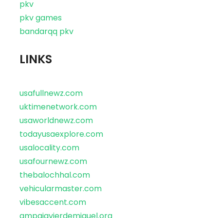
pkv
pkv games
bandarqq pkv
LINKS
usafullnewz.com
uktimenetwork.com
usaworldnewz.com
todayusaexplore.com
usalocality.com
usafournewz.com
thebalochhal.com
vehicularmaster.com
vibesaccent.com
ampajavierdemiguel.org