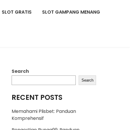
SLOT GRATIS
SLOT GAMPANG MENANG
Search
Search
RECENT POSTS
Memahami Plisbet: Panduan
Komprehensif
Pengertian Bunga99: Panduan