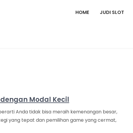
HOME
JUDI SLOT
 dengan Modal Kecil
 berarti Anda tidak bisa meraih kemenangan besar,
tegi yang tepat dan pemilihan game yang cermat,