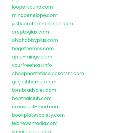
loopersound.com
minapenelope.com
justicereformalliance.com
cryptoglax.com
ohiohobbyplus.com
bogothemes.com
ajino-mingei.com
yourfreehost.info
cheapnorthfacejacketsm.com
gurjoshhomes.com
tombradydiet.com
bonthaiclub.com
casusbelli-mod.com
bookplatesociety.com
lebnewsmedia.com
sonosonora.com