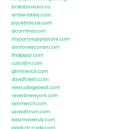
brainboosters.co
amberlately.com
joycebriscoe.com
aicarmina.com
mypartysupplystore.com
annforwisconsin.com
findjaipur.com
cultofjim.com
glimmerick.com
davidfollett.com
newcollegebeat.com
reverbnewyork.com
skinmerch.com
usvisaforum.com
bestmovierulz.com
jagalchi-trade.com