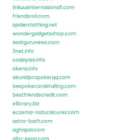
linkuusinternasional1.com
friendsroll.com
spiderclothing.net
wondergadgetsshop.com
seatgurunews.com
3net.info
codeplex.info
okena.info
akunidpropokerqq.com
bespokecardetailing.com
bestfriendscredit.com
elibrary.biz
eczema-naturalcures.com
astro-bath.com
aghapal.com
altu-expo.com