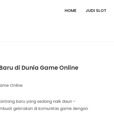
HOME
JUDI SLOT
Baru di Dunia Game Online
Game Online
 bintang baru yang sedang naik daun –
embuat gebrakan di komunitas game dengan