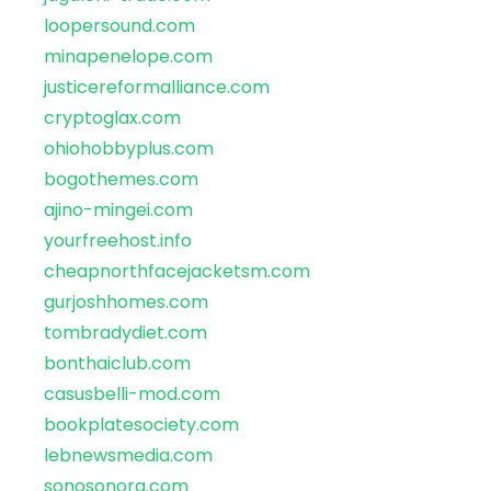
loopersound.com
minapenelope.com
justicereformalliance.com
cryptoglax.com
ohiohobbyplus.com
bogothemes.com
ajino-mingei.com
yourfreehost.info
cheapnorthfacejacketsm.com
gurjoshhomes.com
tombradydiet.com
bonthaiclub.com
casusbelli-mod.com
bookplatesociety.com
lebnewsmedia.com
sonosonora.com