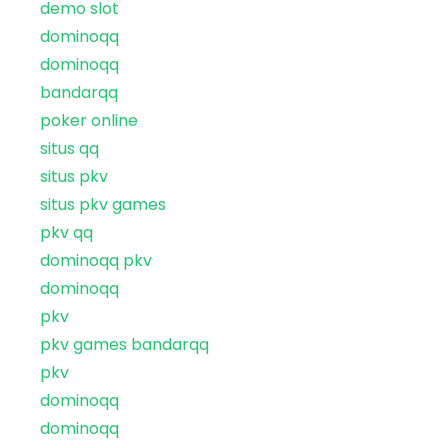
demo slot
dominoqq
dominoqq
bandarqq
poker online
situs qq
situs pkv
situs pkv games
pkv qq
dominoqq pkv
dominoqq
pkv
pkv games bandarqq
pkv
dominoqq
dominoqq