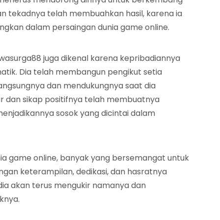
an tekadnya telah membuahkan hasil, karena ia
ungkan dalam persaingan dunia game online.
asurga88 juga dikenal karena kepribadiannya
atik. Dia telah membangun pengikut setia
angsungnya dan mendukungnya saat dia
r dan sikap positifnya telah membuatnya
 menjadikannya sosok yang dicintai dalam
ia game online, banyak yang bersemangat untuk
gan keterampilan, dedikasi, dan hasratnya
dia akan terus mengukir namanya dan
aknya.