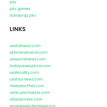
pkv
pkv games
bandarqq pkv
LINKS
usafullnewz.com
uktimenetwork.com
usaworldnewz.com
todayusaexplore.com
usalocality.com
usafournewz.com
thebalochhal.com
vehicularmaster.com
vibesaccent.com
ampajavierdemiguel.org