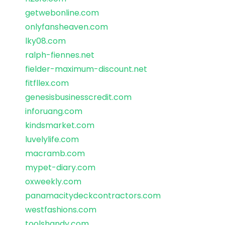
getwebonline.com
onlyfansheaven.com
lky08.com
ralph-fiennes.net
fielder-maximum-discount.net
fitfllex.com
genesisbusinesscredit.com
inforuang.com
kindsmarket.com
luvelylife.com
macramb.com
mypet-diary.com
oxweekly.com
panamacitydeckcontractors.com
westfashions.com
toolshandy.com