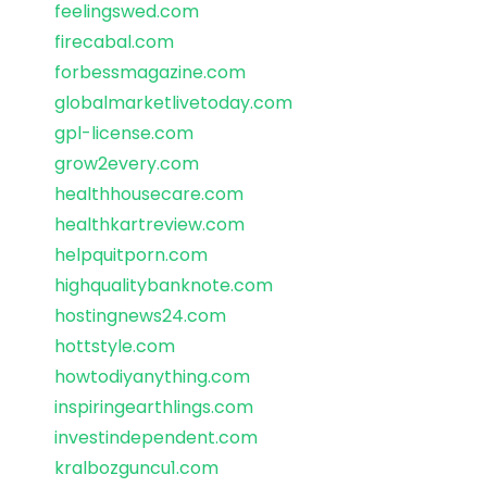
feelingswed.com
firecabal.com
forbessmagazine.com
globalmarketlivetoday.com
gpl-license.com
grow2every.com
healthhousecare.com
healthkartreview.com
helpquitporn.com
highqualitybanknote.com
hostingnews24.com
hottstyle.com
howtodiyanything.com
inspiringearthlings.com
investindependent.com
kralbozguncu1.com