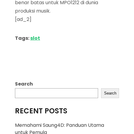
benar batas untuk MPO1212 di dunia
produksi musik.
[ad_2]
Tags:
slot
Search
Search
RECENT POSTS
Memahami Saung4D: Panduan Utama
untuk Pemula