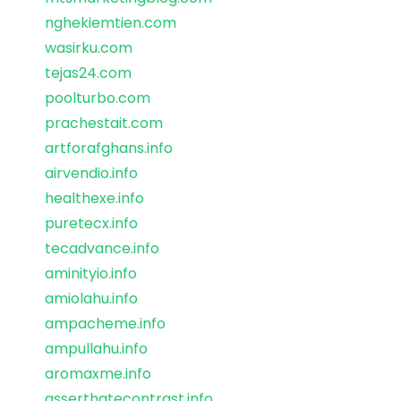
nghekiemtien.com
wasirku.com
tejas24.com
poolturbo.com
prachestait.com
artforafghans.info
airvendio.info
healthexe.info
puretecx.info
tecadvance.info
aminityio.info
amiolahu.info
ampacheme.info
ampullahu.info
aromaxme.info
asserthatecontrast.info