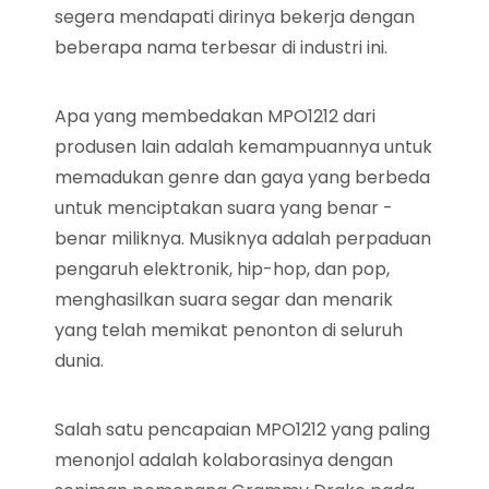
segera mendapati dirinya bekerja dengan
beberapa nama terbesar di industri ini.
Apa yang membedakan MPO1212 dari
produsen lain adalah kemampuannya untuk
memadukan genre dan gaya yang berbeda
untuk menciptakan suara yang benar -
benar miliknya. Musiknya adalah perpaduan
pengaruh elektronik, hip-hop, dan pop,
menghasilkan suara segar dan menarik
yang telah memikat penonton di seluruh
dunia.
Salah satu pencapaian MPO1212 yang paling
menonjol adalah kolaborasinya dengan