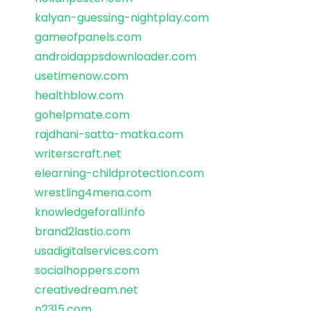
kalyan-guessing-nightplay.com
gameofpanels.com
androidappsdownloader.com
usetimenow.com
healthblow.com
gohelpmate.com
rajdhani-satta-matka.com
writerscraft.net
elearning-childprotection.com
wrestling4mena.com
knowledgeforall.info
brand2lastio.com
usadigitalservices.com
socialhoppers.com
creativedream.net
n2315.com