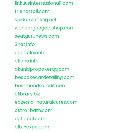
linkuusinternasional1.com
friendsroll.com
spiderclothing.net
wondergadgetsshop.com
seatgurunews.com
3net.info
codeplex.info
okena.info
akunidpropokerqq.com
bespokecardetailing.com
bestfriendscredit.com
elibrary.biz
eczema-naturalcures.com
astro-bath.com
aghapal.com
altu-expo.com