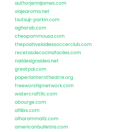
authorjennijames.com
viajearoma.net
tsutsuji-parkin.com
agharab.com
cheapammousa.com
thepositiveladiessoccerclub.com
recetasdecocinafaciles.com
naildesignsidea.net
greatpai.com
paperlanterntheatre.org
freeworshipnetwork.com
watercraftllc.com
abourge.com
afiliixs.com
alharammallz.com
americanbulletins.com