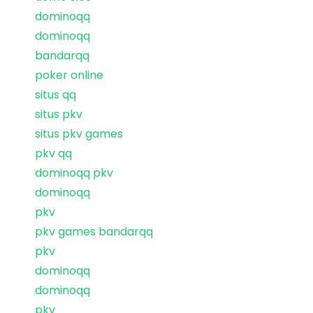
dominoqq
dominoqq
bandarqq
poker online
situs qq
situs pkv
situs pkv games
pkv qq
dominoqq pkv
dominoqq
pkv
pkv games bandarqq
pkv
dominoqq
dominoqq
pkv