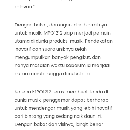
relevan.”
Dengan bakat, dorongan, dan hasratnya
untuk musik, MPO1212 siap menjadi pemain
utama di dunia produksi musik. Pendekatan
inovatif dan suara uniknya telah
mengumpulkan banyak pengikut, dan
hanya masalah waktu sebelum ia menjadi
nama rumah tangga di industri ini.
Karena MPO1212 terus membuat tanda di
dunia musik, penggemar dapat berharap
untuk mendengar musik yang lebih inovatif
dari bintang yang sedang naik daun ini.
Dengan bakat dan visinya, langit benar -