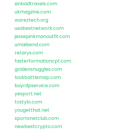
sinbadtravels.com
ukmagzine.com
wareztech.org
usabestnetwork.com
jessepinkmanoutfit.com
umailsend.com
retarys.com
fasterformationcpf.com
goldensnuggles.com
lookbattlemap.com
buyrdpservice.com
yesport.net
tostylo.com
yougetthat.net
sportsnetclub.com
newbestcrypto.com