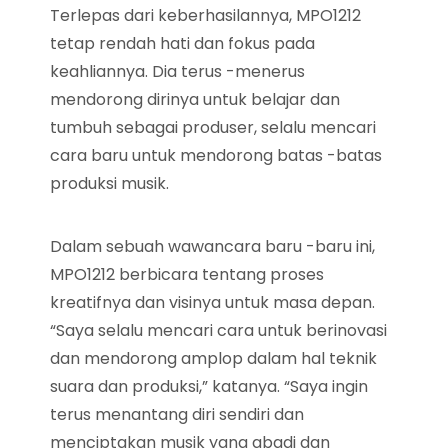
Terlepas dari keberhasilannya, MPO1212
tetap rendah hati dan fokus pada
keahliannya. Dia terus -menerus
mendorong dirinya untuk belajar dan
tumbuh sebagai produser, selalu mencari
cara baru untuk mendorong batas -batas
produksi musik.
Dalam sebuah wawancara baru -baru ini,
MPO1212 berbicara tentang proses
kreatifnya dan visinya untuk masa depan.
“Saya selalu mencari cara untuk berinovasi
dan mendorong amplop dalam hal teknik
suara dan produksi,” katanya. “Saya ingin
terus menantang diri sendiri dan
menciptakan musik yang abadi dan