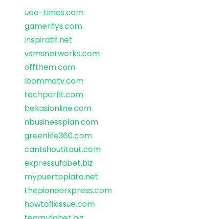
uae-times.com
gamerifys.com
inspiratif.net
vsmsnetworks.com
offthem.com
ibommatv.com
techporfit.com
bekasionline.com
nbusinessplan.com
greenlife360.com
cantshoutitout.com
expressufabet.biz
mypuertoplata.net
thepioneerxpress.com
howtofixissue.com
teamufabet.biz