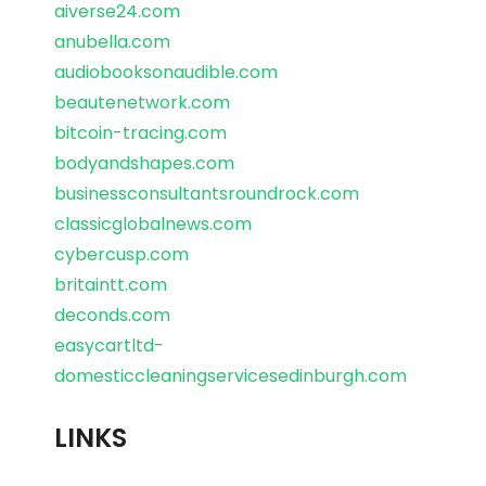
aiverse24.com
anubella.com
audiobooksonaudible.com
beautenetwork.com
bitcoin-tracing.com
bodyandshapes.com
businessconsultantsroundrock.com
classicglobalnews.com
cybercusp.com
britaintt.com
deconds.com
easycartltd-
domesticcleaningservicesedinburgh.com
LINKS