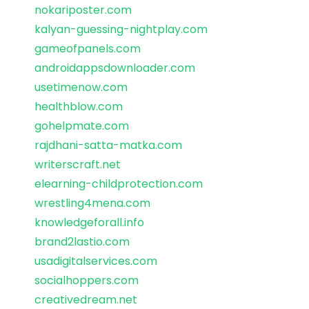
nokariposter.com
kalyan-guessing-nightplay.com
gameofpanels.com
androidappsdownloader.com
usetimenow.com
healthblow.com
gohelpmate.com
rajdhani-satta-matka.com
writerscraft.net
elearning-childprotection.com
wrestling4mena.com
knowledgeforall.info
brand2lastio.com
usadigitalservices.com
socialhoppers.com
creativedream.net