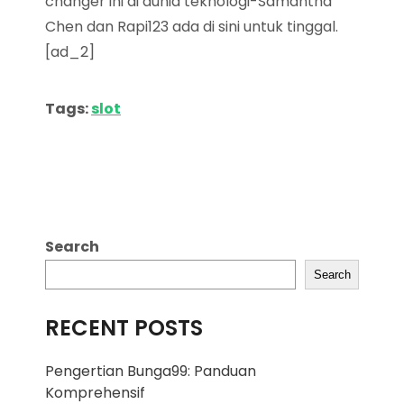
changer ini di dunia teknologi-Samantha
Chen dan Rapi123 ada di sini untuk tinggal.
[ad_2]
Tags:
slot
Search
Search
RECENT POSTS
Pengertian Bunga99: Panduan
Komprehensif