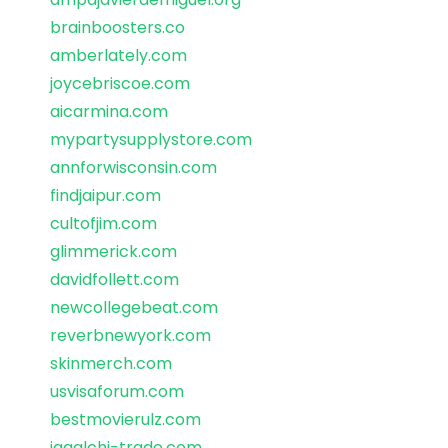
brainboosters.co
amberlately.com
joycebriscoe.com
aicarmina.com
mypartysupplystore.com
annforwisconsin.com
findjaipur.com
cultofjim.com
glimmerick.com
davidfollett.com
newcollegebeat.com
reverbnewyork.com
skinmerch.com
usvisaforum.com
bestmovierulz.com
jagalchi-trade.com