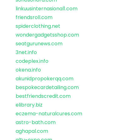
linkuusinternasional1.com
friendsroll.com
spiderclothing.net
wondergadgetsshop.com
seatgurunews.com
3net.info
codeplex.info
okena.info
akunidpropokerqq.com
bespokecardetailing.com
bestfriendscredit.com
elibrary.biz
eczema-naturalcures.com
astro-bath.com
aghapal.com
altu-expo.com