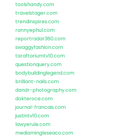
toolshandy.com
travelstager.com
trendinspires.com
rannyephul.com
reportradar360.com
swaggyfashion.com
taraftariumtv10.com
questionquery.com
bodybuildinglegend.com
brilliant-nails.com
dandr-photography.com
dokteroce.com
journal-francais.com
justintv10.com
lawyerule.com
mediamingleseaco.com