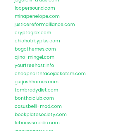
loopersound.com
minapenelope.com
justicereformalliance.com
cryptoglax.com
ohiohobbyplus.com
bogothemes.com
ajino-mingei.com
yourfreehost.info
cheapnorthfacejacketsm.com
gurjoshhomes.com
tombradydiet.com
bonthaiclub.com
casusbelli-mod.com
bookplatesociety.com
lebnewsmedia.com
sonosonora.com