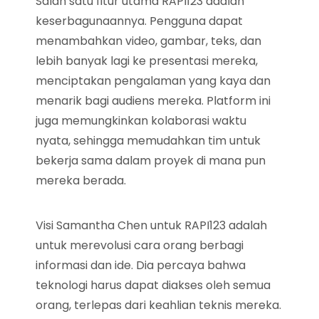
Salah satu fitur utama RAPI123 adalah
keserbagunaannya. Pengguna dapat
menambahkan video, gambar, teks, dan
lebih banyak lagi ke presentasi mereka,
menciptakan pengalaman yang kaya dan
menarik bagi audiens mereka. Platform ini
juga memungkinkan kolaborasi waktu
nyata, sehingga memudahkan tim untuk
bekerja sama dalam proyek di mana pun
mereka berada.
Visi Samantha Chen untuk RAPI123 adalah
untuk merevolusi cara orang berbagi
informasi dan ide. Dia percaya bahwa
teknologi harus dapat diakses oleh semua
orang, terlepas dari keahlian teknis mereka.