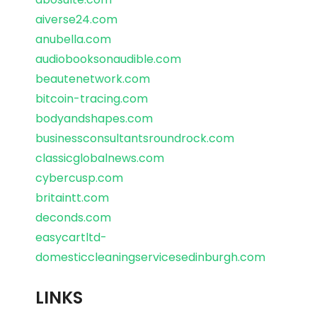
aiverse24.com
anubella.com
audiobooksonaudible.com
beautenetwork.com
bitcoin-tracing.com
bodyandshapes.com
businessconsultantsroundrock.com
classicglobalnews.com
cybercusp.com
britaintt.com
deconds.com
easycartltd-
domesticcleaningservicesedinburgh.com
LINKS