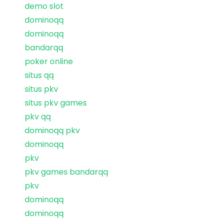
demo slot
dominoqq
dominoqq
bandarqq
poker online
situs qq
situs pkv
situs pkv games
pkv qq
dominoqq pkv
dominoqq
pkv
pkv games bandarqq
pkv
dominoqq
dominoqq