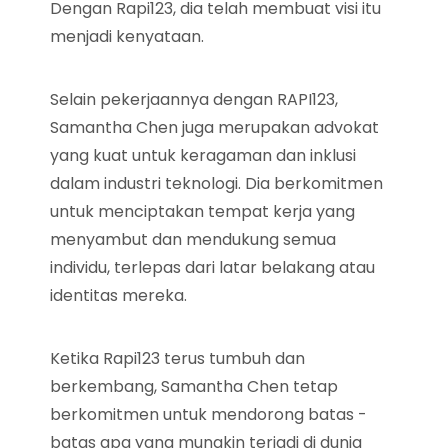
Dengan Rapi123, dia telah membuat visi itu
menjadi kenyataan.
Selain pekerjaannya dengan RAPI123,
Samantha Chen juga merupakan advokat
yang kuat untuk keragaman dan inklusi
dalam industri teknologi. Dia berkomitmen
untuk menciptakan tempat kerja yang
menyambut dan mendukung semua
individu, terlepas dari latar belakang atau
identitas mereka.
Ketika Rapi123 terus tumbuh dan
berkembang, Samantha Chen tetap
berkomitmen untuk mendorong batas -
batas apa yang mungkin terjadi di dunia