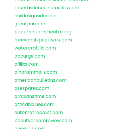
recetasdecocinafaciles.com
naildesignsidea.net
greatpai.com
paperlanterntheatre.org
freeworshipnetwork.com
watercraftllc.com
abourge.com
afiliixs.com
alharammallz.com
americanbulletins.com
asespares.com
arabianstime.com
atticabblues.com
autometropolist.com
beautycreamreview.com
coinmoh.com