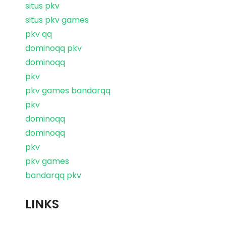
situs pkv
situs pkv games
pkv qq
dominoqq pkv
dominoqq
pkv
pkv games bandarqq
pkv
dominoqq
dominoqq
pkv
pkv games
bandarqq pkv
LINKS