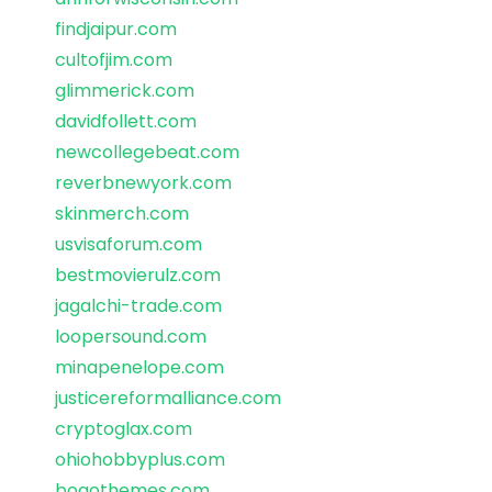
findjaipur.com
cultofjim.com
glimmerick.com
davidfollett.com
newcollegebeat.com
reverbnewyork.com
skinmerch.com
usvisaforum.com
bestmovierulz.com
jagalchi-trade.com
loopersound.com
minapenelope.com
justicereformalliance.com
cryptoglax.com
ohiohobbyplus.com
bogothemes.com