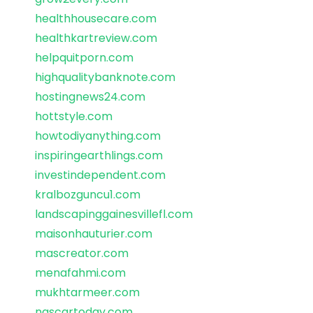
healthhousecare.com
healthkartreview.com
helpquitporn.com
highqualitybanknote.com
hostingnews24.com
hottstyle.com
howtodiyanything.com
inspiringearthlings.com
investindependent.com
kralbozguncu1.com
landscapinggainesvillefl.com
maisonhauturier.com
mascreator.com
menafahmi.com
mukhtarmeer.com
nascartoday.com