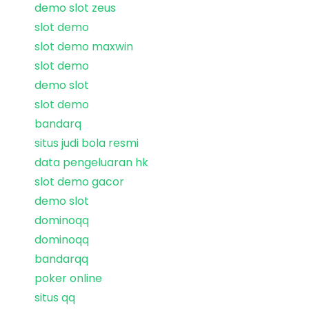
demo slot zeus
slot demo
slot demo maxwin
slot demo
demo slot
slot demo
bandarq
situs judi bola resmi
data pengeluaran hk
slot demo gacor
demo slot
dominoqq
dominoqq
bandarqq
poker online
situs qq