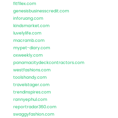
fitfllex.com
genesisbusinesscredit.com
inforuang.com
kindsmarket.com
luvelylife.com
macramb.com
mypet-diary.com
oxweekly.com
panamacitydeckcontractors.com
westfashions.com
toolshandy.com
travelstager.com
trendinspires.com
rannyephul.com
reportradar360.com
swaggyfashion.com