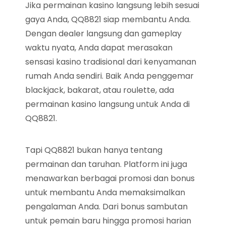
Jika permainan kasino langsung lebih sesuai
gaya Anda, QQ8821 siap membantu Anda.
Dengan dealer langsung dan gameplay
waktu nyata, Anda dapat merasakan
sensasi kasino tradisional dari kenyamanan
rumah Anda sendiri. Baik Anda penggemar
blackjack, bakarat, atau roulette, ada
permainan kasino langsung untuk Anda di
QQ8821.
Tapi QQ8821 bukan hanya tentang
permainan dan taruhan. Platform ini juga
menawarkan berbagai promosi dan bonus
untuk membantu Anda memaksimalkan
pengalaman Anda. Dari bonus sambutan
untuk pemain baru hingga promosi harian