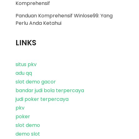
Komprehensif
Panduan Komprehensif Winlose99: Yang
Perlu Anda Ketahui
LINKS
situs pkv
adu qq
slot demo gacor
bandar judi bola terpercaya
judi poker terpercaya
pkv
poker
slot demo
demo slot