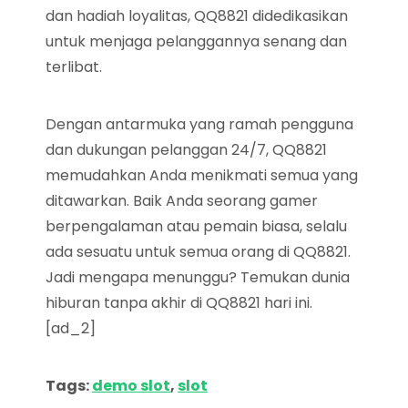
dan hadiah loyalitas, QQ8821 didedikasikan
untuk menjaga pelanggannya senang dan
terlibat.
Dengan antarmuka yang ramah pengguna
dan dukungan pelanggan 24/7, QQ8821
memudahkan Anda menikmati semua yang
ditawarkan. Baik Anda seorang gamer
berpengalaman atau pemain biasa, selalu
ada sesuatu untuk semua orang di QQ8821.
Jadi mengapa menunggu? Temukan dunia
hiburan tanpa akhir di QQ8821 hari ini.
[ad_2]
Tags:
demo slot
,
slot