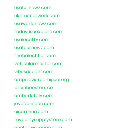
usafullnewz.com
uktimenetwork.com
usaworldnewz.com
todayusaexplore.com
usalocality.com
usafournewz.com
thebalochhal.com
vehicularmaster.com
vibesaccent.com
ampajavierdemiguel.org
brainboosters.co
amberlately.com
joycebriscoe.com
aicarmina.com
mypartysupplystore.com
annforwisconsin.com