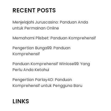
RECENT POSTS
Menjelajahi Juruscasino: Panduan Anda
untuk Permainan Online
Memahami Plisbet: Panduan Komprehensif
Pengertian Bunga99: Panduan
Komprehensif
Panduan Komprehensif Winlose99: Yang
Perlu Anda Ketahui
Pengertian Parlay4D: Panduan
Komprehensif untuk Pengguna Baru
LINKS