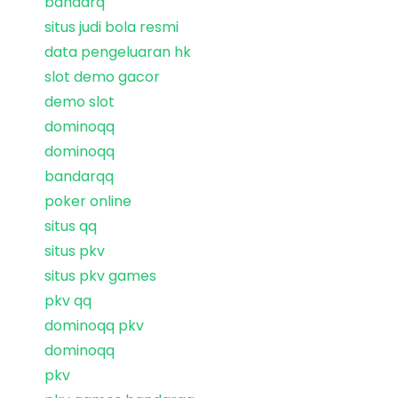
bandarq
situs judi bola resmi
data pengeluaran hk
slot demo gacor
demo slot
dominoqq
dominoqq
bandarqq
poker online
situs qq
situs pkv
situs pkv games
pkv qq
dominoqq pkv
dominoqq
pkv