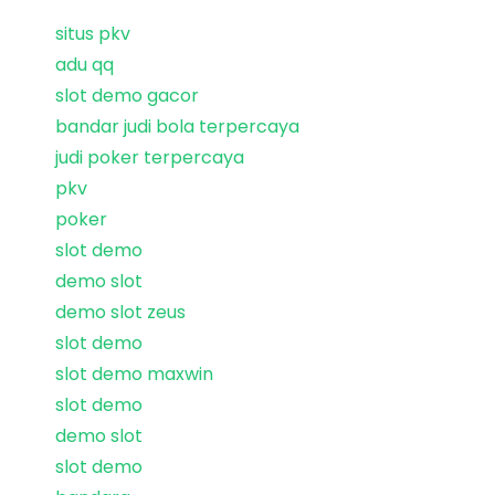
situs pkv
adu qq
slot demo gacor
bandar judi bola terpercaya
judi poker terpercaya
pkv
poker
slot demo
demo slot
demo slot zeus
slot demo
slot demo maxwin
slot demo
demo slot
slot demo