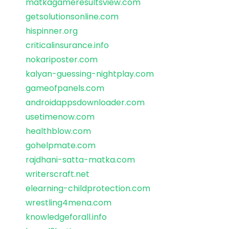
matkagameresultsview.com
getsolutionsonline.com
hispinner.org
criticalinsurance.info
nokariposter.com
kalyan-guessing-nightplay.com
gameofpanels.com
androidappsdownloader.com
usetimenow.com
healthblow.com
gohelpmate.com
rajdhani-satta-matka.com
writerscraft.net
elearning-childprotection.com
wrestling4mena.com
knowledgeforall.info