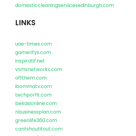
domesticcleaningservicesedinburgh.com
LINKS
uae-times.com
gamerifys.com
inspiratif.net
vsmsnetworks.com
offthem.com
ibommatv.com
techporfit.com
bekasionline.com
nbusinessplan.com
greenlife360.com
cantshoutitout.com