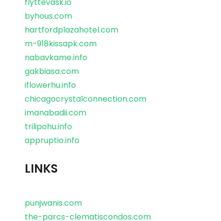
flyttevask.io
byhous.com
hartfordplazahotel.com
m-918kissapk.com
nabavkame.info
gakbiasa.com
iflowerhu.info
chicagocrystalconnection.com
imanabadii.com
trilipohu.info
appruptio.info
LINKS
punjwanis.com
the-parcs-clematiscondos.com