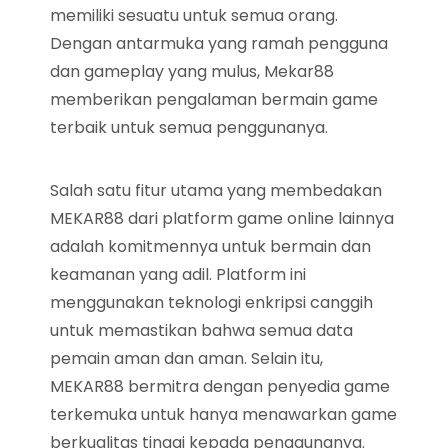
memiliki sesuatu untuk semua orang.
Dengan antarmuka yang ramah pengguna
dan gameplay yang mulus, Mekar88
memberikan pengalaman bermain game
terbaik untuk semua penggunanya.
Salah satu fitur utama yang membedakan
MEKAR88 dari platform game online lainnya
adalah komitmennya untuk bermain dan
keamanan yang adil. Platform ini
menggunakan teknologi enkripsi canggih
untuk memastikan bahwa semua data
pemain aman dan aman. Selain itu,
MEKAR88 bermitra dengan penyedia game
terkemuka untuk hanya menawarkan game
berkualitas tinggi kepada penggunanya.