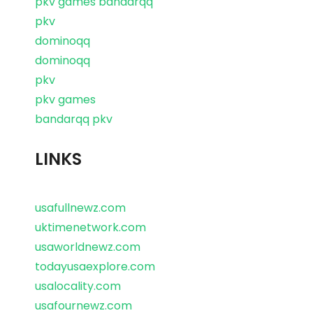
pkv games bandarqq
pkv
dominoqq
dominoqq
pkv
pkv games
bandarqq pkv
LINKS
usafullnewz.com
uktimenetwork.com
usaworldnewz.com
todayusaexplore.com
usalocality.com
usafournewz.com