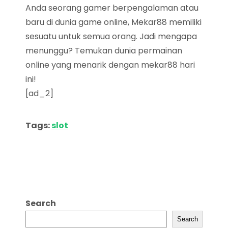
Anda seorang gamer berpengalaman atau
baru di dunia game online, Mekar88 memiliki
sesuatu untuk semua orang. Jadi mengapa
menunggu? Temukan dunia permainan
online yang menarik dengan mekar88 hari
ini!
[ad_2]
Tags:
slot
Search
Search