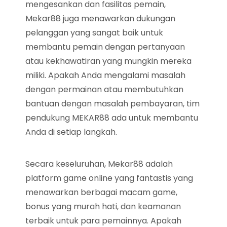
mengesankan dan fasilitas pemain,
Mekar88 juga menawarkan dukungan
pelanggan yang sangat baik untuk
membantu pemain dengan pertanyaan
atau kekhawatiran yang mungkin mereka
miliki. Apakah Anda mengalami masalah
dengan permainan atau membutuhkan
bantuan dengan masalah pembayaran, tim
pendukung MEKAR88 ada untuk membantu
Anda di setiap langkah.
Secara keseluruhan, Mekar88 adalah
platform game online yang fantastis yang
menawarkan berbagai macam game,
bonus yang murah hati, dan keamanan
terbaik untuk para pemainnya. Apakah