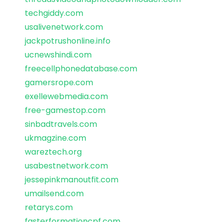
techgiddy.com
usalivenetwork.com
jackpotrushonline.info
ucnewshindi.com
freecellphonedatabase.com
gamersrope.com
exellewebmedia.com
free-gamestop.com
sinbadtravels.com
ukmagzine.com
wareztech.org
usabestnetwork.com
jessepinkmanoutfit.com
umailsend.com
retarys.com
fasterformationcpf.com