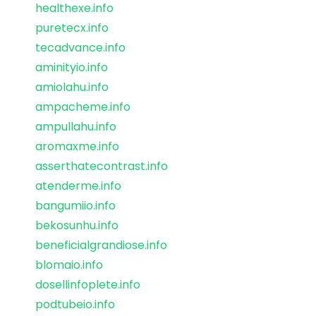
healthexe.info
puretecx.info
tecadvance.info
aminityio.info
amiolahu.info
ampacheme.info
ampullahu.info
aromaxme.info
asserthatecontrast.info
atenderme.info
bangumiio.info
bekosunhu.info
beneficialgrandiose.info
blomaio.info
dosellinfoplete.info
podtubeio.info