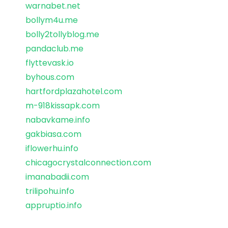
warnabet.net
bollym4u.me
bolly2tollyblog.me
pandaclub.me
flyttevask.io
byhous.com
hartfordplazahotel.com
m-918kissapk.com
nabavkame.info
gakbiasa.com
iflowerhu.info
chicagocrystalconnection.com
imanabadii.com
trilipohu.info
appruptio.info