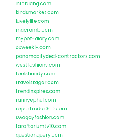
inforuang.com
kindsmarket.com
luvelylife.com
macramb.com
mypet-diary.com
oxweekly.com
panamacitydeckcontractors.com
westfashions.com
toolshandy.com
travelstager.com
trendinspires.com
rannyephul.com
reportradar360.com
swaggyfashion.com
taraftariumtv10.com
questionquery.com