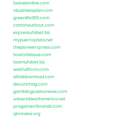
bekasionline.com
nbusinessplan.com
greenlife360.com
cantshoutitout.com
expressufabet.biz
mypuertoplata.net
thepioneerxpress.com
howtofixissue.com
teamufabet.biz
webfullform.com
allviddownload.com
decorsmag.com
gamblingcasinonews.com
universitiesofamerica.net
progameofbrands.com
qbreview.org