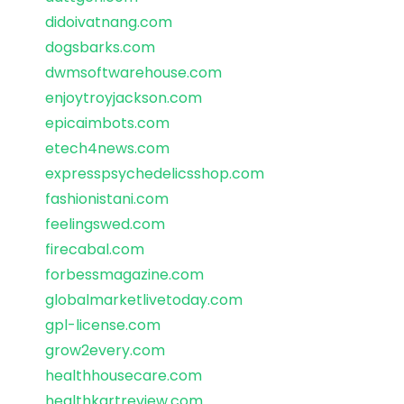
didoivatnang.com
dogsbarks.com
dwmsoftwarehouse.com
enjoytroyjackson.com
epicaimbots.com
etech4news.com
expresspsychedelicsshop.com
fashionistani.com
feelingswed.com
firecabal.com
forbessmagazine.com
globalmarketlivetoday.com
gpl-license.com
grow2every.com
healthhousecare.com
healthkartreview.com