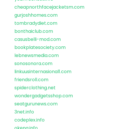
cheapnorthfacejacketsm.com
gurjoshhomes.com
tombradydiet.com
bonthaiclub.com
casusbelli-mod.com
bookplatesociety.com
lebnewsmedia.com
sonosonora.com
linkuusinternasional1.com
friendsroll.com
spiderclothing.net
wondergadgetsshop.com
seatgurunews.com
3net.info
codeplex.info
okena.info