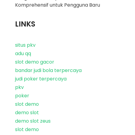
Komprehensif untuk Pengguna Baru
LINKS
situs pkv
adu qq
slot demo gacor
bandar judi bola terpercaya
judi poker terpercaya
pkv
poker
slot demo
demo slot
demo slot zeus
slot demo