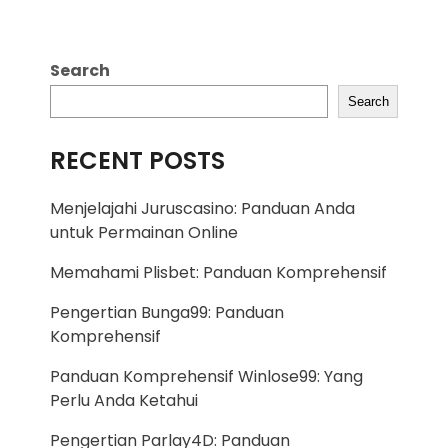
Search
Search
RECENT POSTS
Menjelajahi Juruscasino: Panduan Anda
untuk Permainan Online
Memahami Plisbet: Panduan Komprehensif
Pengertian Bunga99: Panduan
Komprehensif
Panduan Komprehensif Winlose99: Yang
Perlu Anda Ketahui
Pengertian Parlay4D: Panduan