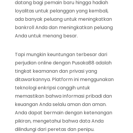
datang bagi pemain baru hingga hadiah
loyalitas untuk pelanggan yang kembali,
ada banyak peluang untuk meningkatkan
bankroll Anda dan meningkatkan peluang
Anda untuk menang besar.
Tapi mungkin keuntungan terbesar dari
perjudian online dengan Pusaka88 adalah
tingkat keamanan dan privasi yang
ditawarkannya. Platform ini menggunakan
teknologi enkripsi canggih untuk
memastikan bahwa informasi pribadi dan
keuangan Anda selalu aman dan aman.
Anda dapat bermain dengan ketenangan
pikiran, mengetahui bahwa data Anda
dilindungi dari peretas dan penipu.