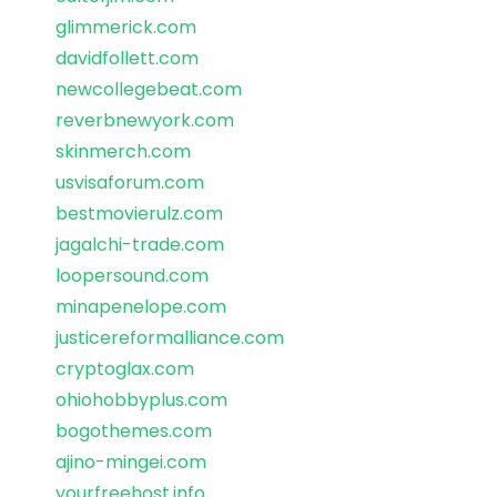
glimmerick.com
davidfollett.com
newcollegebeat.com
reverbnewyork.com
skinmerch.com
usvisaforum.com
bestmovierulz.com
jagalchi-trade.com
loopersound.com
minapenelope.com
justicereformalliance.com
cryptoglax.com
ohiohobbyplus.com
bogothemes.com
ajino-mingei.com
yourfreehost.info