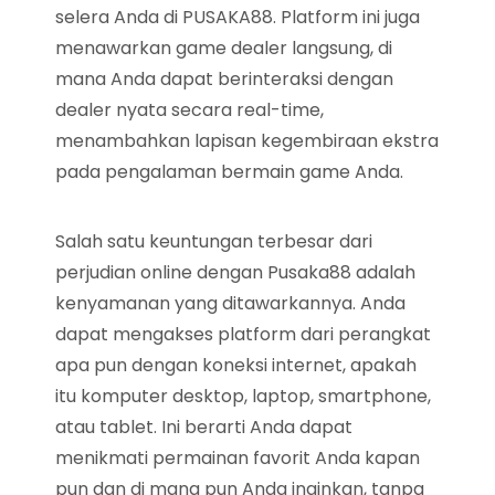
selera Anda di PUSAKA88. Platform ini juga
menawarkan game dealer langsung, di
mana Anda dapat berinteraksi dengan
dealer nyata secara real-time,
menambahkan lapisan kegembiraan ekstra
pada pengalaman bermain game Anda.
Salah satu keuntungan terbesar dari
perjudian online dengan Pusaka88 adalah
kenyamanan yang ditawarkannya. Anda
dapat mengakses platform dari perangkat
apa pun dengan koneksi internet, apakah
itu komputer desktop, laptop, smartphone,
atau tablet. Ini berarti Anda dapat
menikmati permainan favorit Anda kapan
pun dan di mana pun Anda inginkan, tanpa