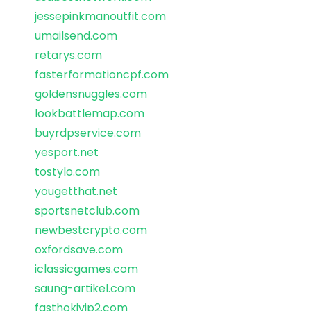
jessepinkmanoutfit.com
umailsend.com
retarys.com
fasterformationcpf.com
goldensnuggles.com
lookbattlemap.com
buyrdpservice.com
yesport.net
tostylo.com
yougetthat.net
sportsnetclub.com
newbestcrypto.com
oxfordsave.com
iclassicgames.com
saung-artikel.com
fasthokivip2.com