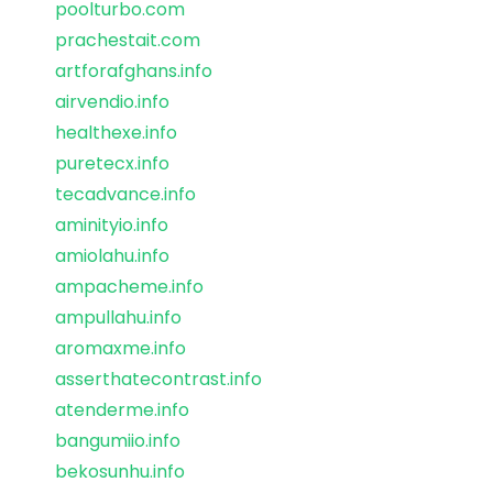
poolturbo.com
prachestait.com
artforafghans.info
airvendio.info
healthexe.info
puretecx.info
tecadvance.info
aminityio.info
amiolahu.info
ampacheme.info
ampullahu.info
aromaxme.info
asserthatecontrast.info
atenderme.info
bangumiio.info
bekosunhu.info