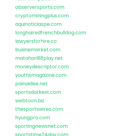
observersports.com
cryptominingplus.com
aquinoticiaspe.com
longhairedfrenchbulldog.com
lawyersforhire.co
businemarket.com
matahari88play.net
moneydescriptor.com
youthsmagazine.com
painaidee.net
sportsdarkest.com
webtoon.biz
thesportswires.com
hyungpro.com
sportingnewsnet.com
sportstime24day.com