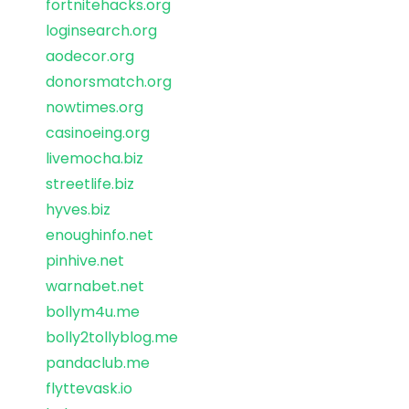
fortnitehacks.org
loginsearch.org
aodecor.org
donorsmatch.org
nowtimes.org
casinoeing.org
livemocha.biz
streetlife.biz
hyves.biz
enoughinfo.net
pinhive.net
warnabet.net
bollym4u.me
bolly2tollyblog.me
pandaclub.me
flyttevask.io