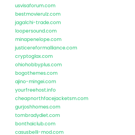
usvisaforum.com
bestmovierulz.com
jagalchi-trade.com
loopersound.com
minapenelope.com
justicereformalliance.com
cryptoglax.com
ohiohobbyplus.com
bogothemes.com
ajino-mingei.com
yourfreehost.info
cheapnorthfacejacketsm.com
gurjoshhomes.com
tombradydiet.com
bonthaiclub.com
casusbelli-mod.com