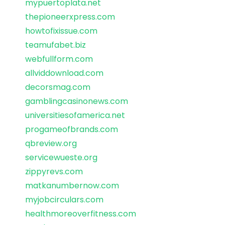
mypuertoplata.net
thepioneerxpress.com
howtofixissue.com
teamufabet.biz
webfullform.com
allviddownload.com
decorsmag.com
gamblingcasinonews.com
universitiesofamerica.net
progameofbrands.com
qbreview.org
servicewueste.org
zippyrevs.com
matkanumbernow.com
myjobcirculars.com
healthmoreoverfitness.com