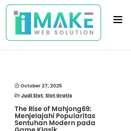
Skip
to
content
Slot Demo Gratis
Nikmati demo gratis Pragmatic
Pragmatic Play
Play X500 dan X1000 malam ini!
Coba slot gacor tanpa risiko dan
X500 dan X1000
rasakan pengalaman bermain
untuk Slot Gacor
yang seru.
Malam Ini
October 27, 2025
Judi Slot
,
Slot Gratis
The Rise of Mahjong69:
Menjelajahi Popularitas
Sentuhan Modern pada
Game Klasik