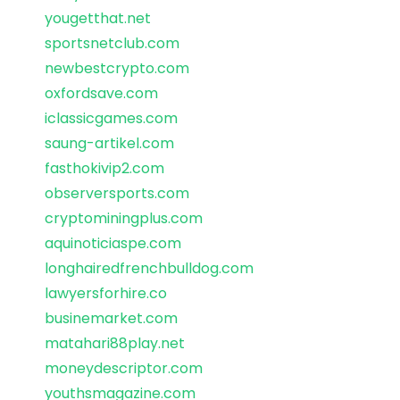
yougetthat.net
sportsnetclub.com
newbestcrypto.com
oxfordsave.com
iclassicgames.com
saung-artikel.com
fasthokivip2.com
observersports.com
cryptominingplus.com
aquinoticiaspe.com
longhairedfrenchbulldog.com
lawyersforhire.co
businemarket.com
matahari88play.net
moneydescriptor.com
youthsmagazine.com