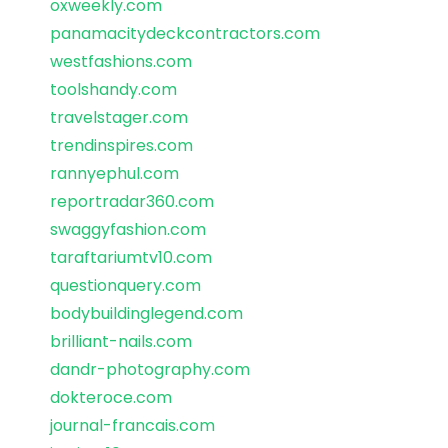
oxweekly.com
panamacitydeckcontractors.com
westfashions.com
toolshandy.com
travelstager.com
trendinspires.com
rannyephul.com
reportradar360.com
swaggyfashion.com
taraftariumtv10.com
questionquery.com
bodybuildinglegend.com
brilliant-nails.com
dandr-photography.com
dokteroce.com
journal-francais.com