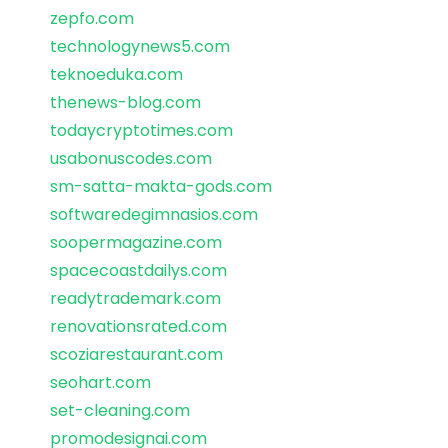
zepfo.com
technologynews5.com
teknoeduka.com
thenews-blog.com
todaycryptotimes.com
usabonuscodes.com
sm-satta-makta-gods.com
softwaredegimnasios.com
soopermagazine.com
spacecoastdailys.com
readytrademark.com
renovationsrated.com
scoziarestaurant.com
seohart.com
set-cleaning.com
promodesignai.com