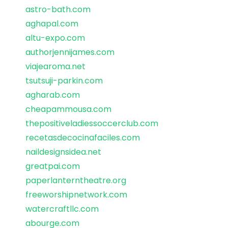
astro-bath.com
aghapal.com
altu-expo.com
authorjennijames.com
viajearoma.net
tsutsuji-parkin.com
agharab.com
cheapammousa.com
thepositiveladiessoccerclub.com
recetasdecocinafaciles.com
naildesignsidea.net
greatpai.com
paperlanterntheatre.org
freeworshipnetwork.com
watercraftllc.com
abourge.com