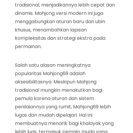
tradisional, menjadikannya lebih cepat dan
dinamis. Mahjong versi modern ini juga
menggabungkan aturan baru dan ubin
khusus, menambahkan lapisan
kompleksitas dan strategi ekstra pada
permainan.
Salah satu alasan meningkatnya
popularitas Mahjong69 adalah
aksesibilitasnya. Meskipun Mahjong
tradisional mungkin menakutkan bagi
pemula karena aturan dan sistem
penilaiannya yang rumit, Mahjong69 lebih
lugas dan mudah dipelajari. Hal ini
membuatnya menarik bagi khalayak yang
lebih luas, termasuk pemain muda yang