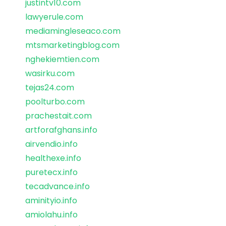
justintv10.com
lawyerule.com
mediamingleseaco.com
mtsmarketingblog.com
nghekiemtien.com
wasirku.com
tejas24.com
poolturbo.com
prachestait.com
artforafghans.info
airvendio.info
healthexe.info
puretecx.info
tecadvance.info
aminityio.info
amiolahu.info