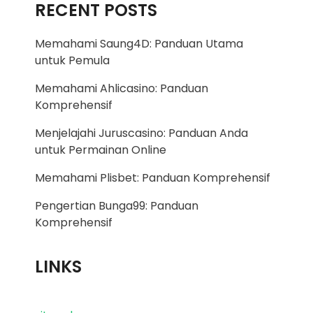
RECENT POSTS
Memahami Saung4D: Panduan Utama
untuk Pemula
Memahami Ahlicasino: Panduan
Komprehensif
Menjelajahi Juruscasino: Panduan Anda
untuk Permainan Online
Memahami Plisbet: Panduan Komprehensif
Pengertian Bunga99: Panduan
Komprehensif
LINKS