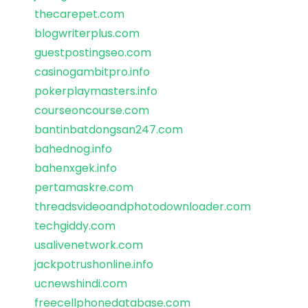
thecarepet.com
blogwriterplus.com
guestpostingseo.com
casinogambitpro.info
pokerplaymasters.info
courseoncourse.com
bantinbatdongsan247.com
bahednog.info
bahenxgek.info
pertamaskre.com
threadsvideoandphotodownloader.com
techgiddy.com
usalivenetwork.com
jackpotrushonline.info
ucnewshindi.com
freecellphonedatabase.com