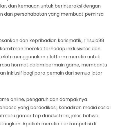
ar, dan kemauan untuk berinteraksi dengan
n dan persahabatan yang membuat pemirsa
ankan dan kepribadian karismatik, Trisula88
 komitmen mereka terhadap inklusivitas dan
 telah menggunakan platform mereka untuk
 rasa hormat dalam bermain game, membantu
n inklusif bagi para pemain dari semua latar
 game online, pengaruh dan dampaknya
base yang berdedikasi, kehadiran media sosial
satu gamer top di industri ini, jelas bahwa
hitungkan. Apakah mereka berkompetisi di