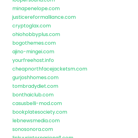
minapenelope.com
justicereformalliance.com
cryptoglax.com
ohiohobbyplus.com
bogothemes.com
ajino-mingei.com
yourfreehost.info
cheapnorthfacejacketsm.com
gurjoshhomes.com
tombradydiet.com
bonthaiclub.com
casusbelli-mod.com
bookplatesociety.com
lebnewsmedia.com
sonosonora.com
linkuusinternasional1.com