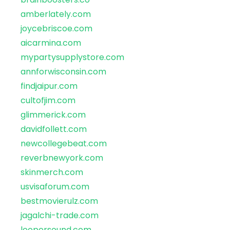
amberlately.com
joycebriscoe.com
aicarmina.com
mypartysupplystore.com
annforwisconsin.com
findjaipur.com
cultofjim.com
glimmerick.com
davidfollett.com
newcollegebeat.com
reverbnewyork.com
skinmerch.com
usvisaforum.com
bestmovierulz.com
jagalchi-trade.com
loopersound.com