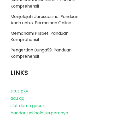
Komprehensif
Menjelajahi Juruscasino: Panduan
Anda untuk Permainan Online
Memahami Plisbet: Panduan
Komprehensif
Pengertian Bunga99: Panduan
Komprehensif
LINKS
situs pkv
adu qq
slot demo gacor
bandar judi bola terpercaya