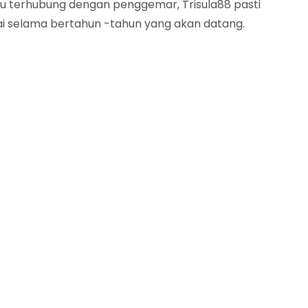
u terhubung dengan penggemar, Trisula88 pasti
i selama bertahun -tahun yang akan datang.