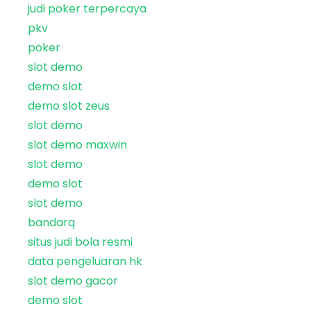
judi poker terpercaya
pkv
poker
slot demo
demo slot
demo slot zeus
slot demo
slot demo maxwin
slot demo
demo slot
slot demo
bandarq
situs judi bola resmi
data pengeluaran hk
slot demo gacor
demo slot