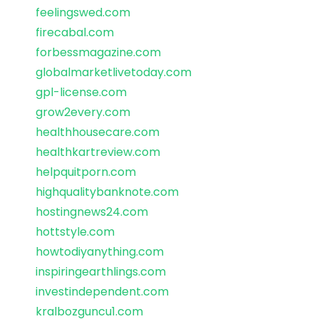
feelingswed.com
firecabal.com
forbessmagazine.com
globalmarketlivetoday.com
gpl-license.com
grow2every.com
healthhousecare.com
healthkartreview.com
helpquitporn.com
highqualitybanknote.com
hostingnews24.com
hottstyle.com
howtodiyanything.com
inspiringearthlings.com
investindependent.com
kralbozguncu1.com