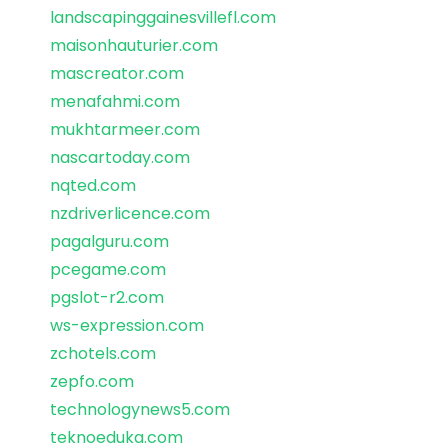
landscapinggainesvillefl.com
maisonhauturier.com
mascreator.com
menafahmi.com
mukhtarmeer.com
nascartoday.com
nqted.com
nzdriverlicence.com
pagalguru.com
pcegame.com
pgslot-r2.com
ws-expression.com
zchotels.com
zepfo.com
technologynews5.com
teknoeduka.com