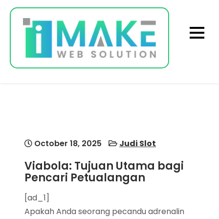
Skip
to
content
Slot Demo Gratis
Nikmati demo gratis Pragmatic
Pragmatic Play
Play X500 dan X1000 malam ini!
Coba slot gacor tanpa risiko dan
X500 dan X1000
rasakan pengalaman bermain
untuk Slot Gacor
yang seru.
Malam Ini
October 18, 2025
Judi Slot
Viabola: Tujuan Utama bagi
Pencari Petualangan
[ad_1]
Apakah Anda seorang pecandu adrenalin