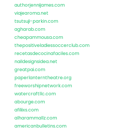
authorjennijames.com
viajearoma.net
tsutsuji-parkin.com
agharab.com
cheapammousa.com
thepositiveladiessoccerclub.com
recetasdecocinafaciles.com
naildesignsidea.net
greatpai.com
paperlanterntheatre.org
freeworshipnetwork.com
watercraftllc.com
abourge.com
afiliixs.com
alharammallz.com
americanbulletins.com