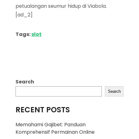
petualangan seumur hidup di Viabola.
[ad_2]
Tags:
slot
Search
Search
RECENT POSTS
Memahami Gajibet: Panduan
Komprehensif Permainan Online