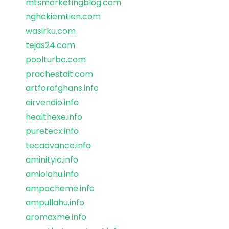
mtsmarketingblog.com
nghekiemtien.com
wasirku.com
tejas24.com
poolturbo.com
prachestait.com
artforafghans.info
airvendio.info
healthexe.info
puretecx.info
tecadvance.info
aminityio.info
amiolahu.info
ampacheme.info
ampullahu.info
aromaxme.info