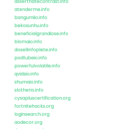
asserthatecontrast.info
atenderme.info
bangumiio.info
bekosunhu.info
beneficialgrandiose.info
blomaio.info
dosellinfoplete.info
podtubeio.info
powerfulvolatile.info
qvidsio.info
shumaio.info
slotherio.info
cysapluscertification.org
fortnitehacks.org
loginsearch.org
aodecor.org