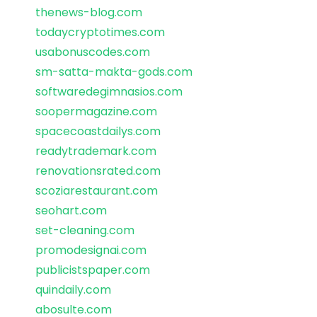
thenews-blog.com
todaycryptotimes.com
usabonuscodes.com
sm-satta-makta-gods.com
softwaredegimnasios.com
soopermagazine.com
spacecoastdailys.com
readytrademark.com
renovationsrated.com
scoziarestaurant.com
seohart.com
set-cleaning.com
promodesignai.com
publicistspaper.com
quindaily.com
abosulte.com