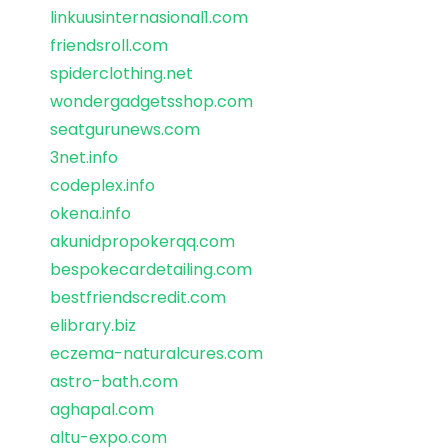
linkuusinternasional1.com
friendsroll.com
spiderclothing.net
wondergadgetsshop.com
seatgurunews.com
3net.info
codeplex.info
okena.info
akunidpropokerqq.com
bespokecardetailing.com
bestfriendscredit.com
elibrary.biz
eczema-naturalcures.com
astro-bath.com
aghapal.com
altu-expo.com