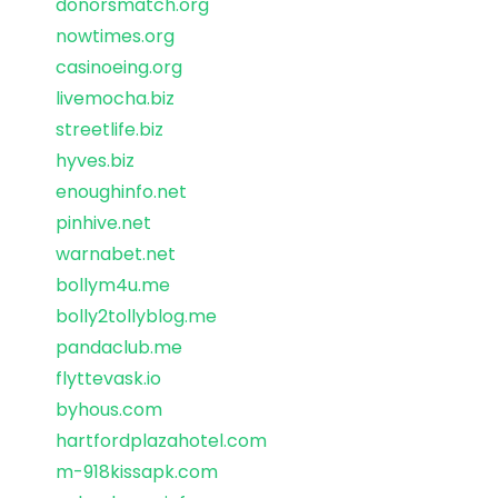
donorsmatch.org
nowtimes.org
casinoeing.org
livemocha.biz
streetlife.biz
hyves.biz
enoughinfo.net
pinhive.net
warnabet.net
bollym4u.me
bolly2tollyblog.me
pandaclub.me
flyttevask.io
byhous.com
hartfordplazahotel.com
m-918kissapk.com