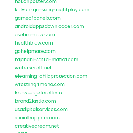
nokariposter.com
kalyan-guessing-nightplay.com
gameofpanels.com
androidappsdownloader.com
usetimenow.com
healthblow.com
gohelpmate.com
rajdhani-satta-matka.com
writerscraft.net
elearning-childprotection.com
wrestling4mena.com
knowledgeforall.info
brand2lastio.com
usadigitalservices.com
socialhoppers.com
creativedream.net