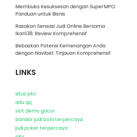
Membuka Kesuksesan dengan SuperMPO:
Panduan untuk Bisnis
Rasakan Sensasi Judi Online Bersama
Ikan138: Review Komprehensif
Bebaskan Potensi Kemenangan Anda
dengan Navibet: Tinjauan Komprehensif
LINKS
situs pkv
adu qq
slot demo gacor
bandar judi bola terpercaya
judi poker terpercaya
pkv