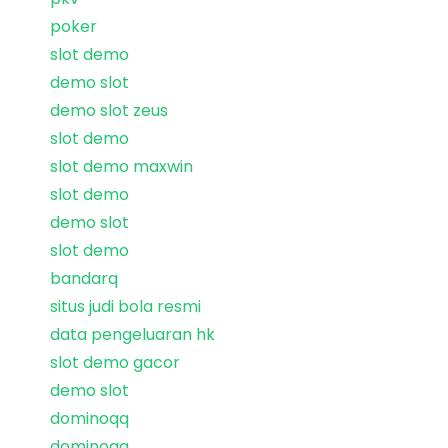
poker
slot demo
demo slot
demo slot zeus
slot demo
slot demo maxwin
slot demo
demo slot
slot demo
bandarq
situs judi bola resmi
data pengeluaran hk
slot demo gacor
demo slot
dominoqq
dominoqq