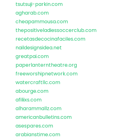
tsutsuji-parkin.com
agharab.com
cheapammousa.com
thepositiveladiessoccerclub.com
recetasdecocinafaciles.com
naildesignsidea.net
greatpai.com
paperlanterntheatre.org
freeworshipnetwork.com
watercraftllc.com
abourge.com
afiliixs.com
alharammallz.com
americanbulletins.com
asespares.com
arabianstime.com