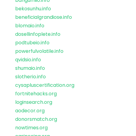
bangumiio.info
bekosunhu.info
beneficialgrandiose.info
blomaio.info
dosellinfoplete.info
podtubeio.info
powerfulvolatile.info
qvidsio.info
shumaio.info
slotherio.info
cysapluscertification.org
fortnitehacks.org
loginsearch.org
aodecor.org
donorsmatch.org
nowtimes.org