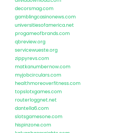
allviddownload.com
decorsmag.com
gamblingcasinonews.com
universitiesofamerica.net
progameofbrands.com
qbreview.org
servicewueste.org
zippyrevs.com
matkanumbernow.com
myjobcirculars.com
healthmoreoverfitness.com
topslotxgames.com
routerloggnet.net
dantella6.com
slotsgamesone.com
hispinzone.com