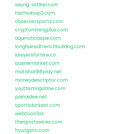
saung-artikel.com
fasthokivip2.com
observersports.com
cryptominingplus.com
aquinoticiaspe.com
longhairedfrenchbulldog.com
lawyersforhire.co
businemarket.com
matahari88play.net
moneydescriptor.com
youthsmagazine.com
painaidee.net
sportsdarkest.com
webtoon.biz
thesportswires.com
hyungpro.com