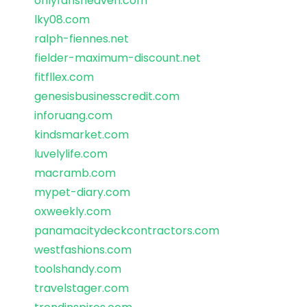
onlyfansheaven.com
lky08.com
ralph-fiennes.net
fielder-maximum-discount.net
fitfllex.com
genesisbusinesscredit.com
inforuang.com
kindsmarket.com
luvelylife.com
macramb.com
mypet-diary.com
oxweekly.com
panamacitydeckcontractors.com
westfashions.com
toolshandy.com
travelstager.com