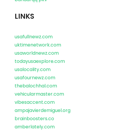
LINKS
usafullnewz.com
uktimenetwork.com
usaworldnewz.com
todayusaexplore.com
usalocality.com
usafournewz.com
thebalochhal.com
vehicularmaster.com
vibesaccent.com
ampajavierdemiguel.org
brainboosters.co
amberlately.com