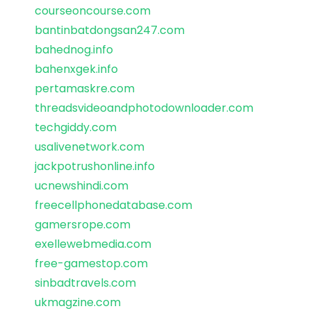
courseoncourse.com
bantinbatdongsan247.com
bahednog.info
bahenxgek.info
pertamaskre.com
threadsvideoandphotodownloader.com
techgiddy.com
usalivenetwork.com
jackpotrushonline.info
ucnewshindi.com
freecellphonedatabase.com
gamersrope.com
exellewebmedia.com
free-gamestop.com
sinbadtravels.com
ukmagzine.com