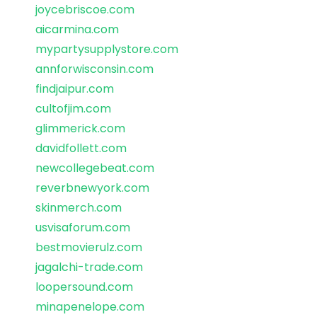
joycebriscoe.com
aicarmina.com
mypartysupplystore.com
annforwisconsin.com
findjaipur.com
cultofjim.com
glimmerick.com
davidfollett.com
newcollegebeat.com
reverbnewyork.com
skinmerch.com
usvisaforum.com
bestmovierulz.com
jagalchi-trade.com
loopersound.com
minapenelope.com