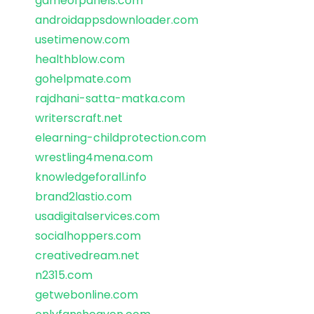
gameofpanels.com
androidappsdownloader.com
usetimenow.com
healthblow.com
gohelpmate.com
rajdhani-satta-matka.com
writerscraft.net
elearning-childprotection.com
wrestling4mena.com
knowledgeforall.info
brand2lastio.com
usadigitalservices.com
socialhoppers.com
creativedream.net
n2315.com
getwebonline.com