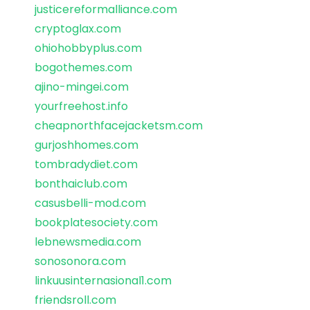
justicereformalliance.com
cryptoglax.com
ohiohobbyplus.com
bogothemes.com
ajino-mingei.com
yourfreehost.info
cheapnorthfacejacketsm.com
gurjoshhomes.com
tombradydiet.com
bonthaiclub.com
casusbelli-mod.com
bookplatesociety.com
lebnewsmedia.com
sonosonora.com
linkuusinternasional1.com
friendsroll.com