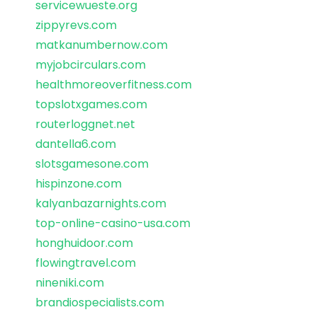
servicewueste.org
zippyrevs.com
matkanumbernow.com
myjobcirculars.com
healthmoreoverfitness.com
topslotxgames.com
routerloggnet.net
dantella6.com
slotsgamesone.com
hispinzone.com
kalyanbazarnights.com
top-online-casino-usa.com
honghuidoor.com
flowingtravel.com
nineniki.com
brandiospecialists.com