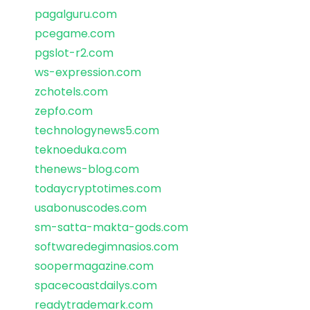
pagalguru.com
pcegame.com
pgslot-r2.com
ws-expression.com
zchotels.com
zepfo.com
technologynews5.com
teknoeduka.com
thenews-blog.com
todaycryptotimes.com
usabonuscodes.com
sm-satta-makta-gods.com
softwaredegimnasios.com
soopermagazine.com
spacecoastdailys.com
readytrademark.com