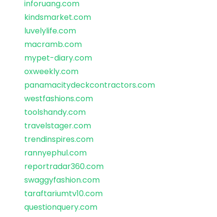
inforuang.com
kindsmarket.com
luvelylife.com
macramb.com
mypet-diary.com
oxweekly.com
panamacitydeckcontractors.com
westfashions.com
toolshandy.com
travelstager.com
trendinspires.com
rannyephul.com
reportradar360.com
swaggyfashion.com
taraftariumtv10.com
questionquery.com