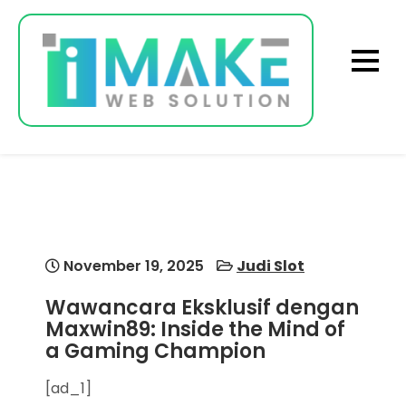
Skip
to
content
Slot Demo Gratis
Nikmati demo gratis Pragmatic
Pragmatic Play
Play X500 dan X1000 malam ini!
Coba slot gacor tanpa risiko dan
X500 dan X1000
rasakan pengalaman bermain
untuk Slot Gacor
yang seru.
Malam Ini
November 19, 2025
Judi Slot
Wawancara Eksklusif dengan
Maxwin89: Inside the Mind of
a Gaming Champion
[ad_1]