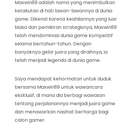
Maxwin89 adalah nama yang menimbulkan
ketakutan di hati lawan-lawannya di dunia
game. Dikenal karena keahliannya yang luar
biasa dan pemikiran strategisnya, Maxwin89
telah mendominasi dunia game kompetitif
selama bertahun-tahun. Dengan
banyaknya gelar juara yang diraihnya, ia
telah menjadi legenda di dunia game.
Saya mendapat kehormatan untuk duduk
bersama Maxwin89 untuk wawancara
eksklusif, di mana dia berbagi wawasan
tentang perjalanannya menjadi juara game
dan menawarkan nasihat berharga bagi
calon gamer.