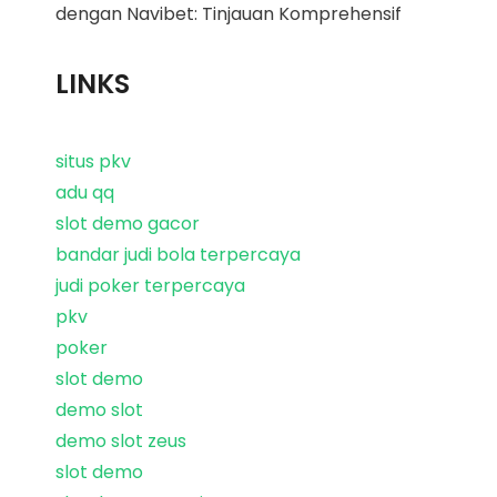
dengan Navibet: Tinjauan Komprehensif
LINKS
situs pkv
adu qq
slot demo gacor
bandar judi bola terpercaya
judi poker terpercaya
pkv
poker
slot demo
demo slot
demo slot zeus
slot demo