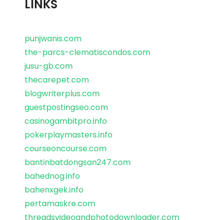
LINKS
punjwanis.com
the-parcs-clematiscondos.com
jusu-gb.com
thecarepet.com
blogwriterplus.com
guestpostingseo.com
casinogambitpro.info
pokerplaymasters.info
courseoncourse.com
bantinbatdongsan247.com
bahednog.info
bahenxgek.info
pertamaskre.com
threadsvideoandphotodownloader.com