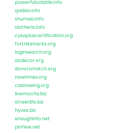
powerfulvolatile.info
qvidsio.info
shumaio.info
slotherio.info
cysapluscertification.org
fortnitehacks.org
loginsearch.org
aodecor.org
donorsmatch.org
nowtimes.org
casinoeing.org
livemocha.biz
streetlife.biz
hyves.biz
enoughinfo.net
pinhive.net