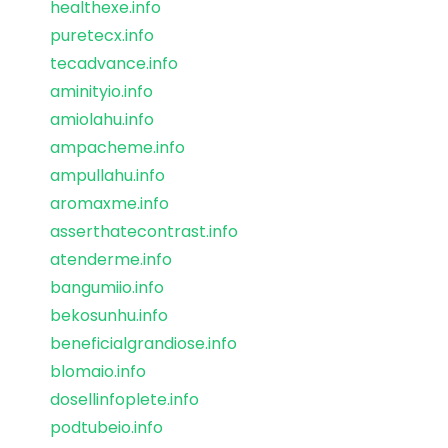
healthexe.info
puretecx.info
tecadvance.info
aminityio.info
amiolahu.info
ampacheme.info
ampullahu.info
aromaxme.info
asserthatecontrast.info
atenderme.info
bangumiio.info
bekosunhu.info
beneficialgrandiose.info
blomaio.info
dosellinfoplete.info
podtubeio.info