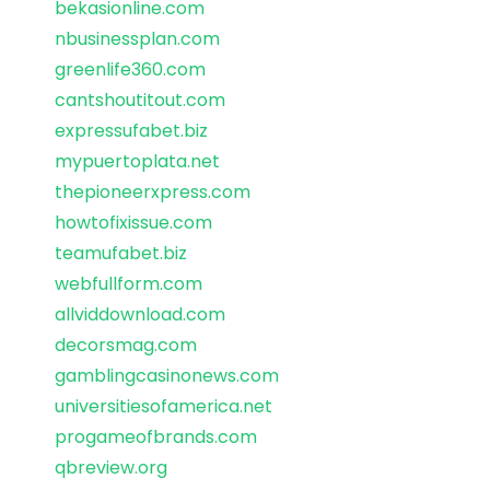
bekasionline.com
nbusinessplan.com
greenlife360.com
cantshoutitout.com
expressufabet.biz
mypuertoplata.net
thepioneerxpress.com
howtofixissue.com
teamufabet.biz
webfullform.com
allviddownload.com
decorsmag.com
gamblingcasinonews.com
universitiesofamerica.net
progameofbrands.com
qbreview.org